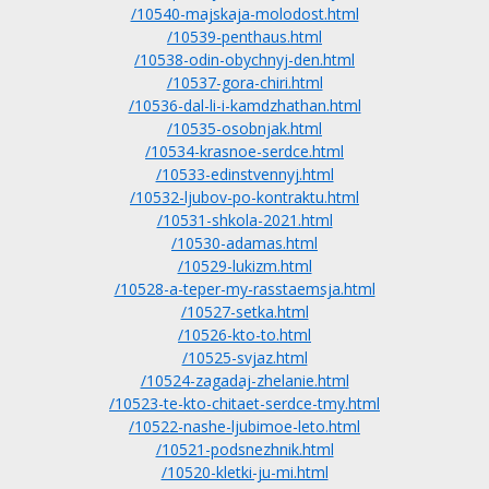
/10540-majskaja-molodost.html
/10539-penthaus.html
/10538-odin-obychnyj-den.html
/10537-gora-chiri.html
/10536-dal-li-i-kamdzhathan.html
/10535-osobnjak.html
/10534-krasnoe-serdce.html
/10533-edinstvennyj.html
/10532-ljubov-po-kontraktu.html
/10531-shkola-2021.html
/10530-adamas.html
/10529-lukizm.html
/10528-a-teper-my-rasstaemsja.html
/10527-setka.html
/10526-kto-to.html
/10525-svjaz.html
/10524-zagadaj-zhelanie.html
/10523-te-kto-chitaet-serdce-tmy.html
/10522-nashe-ljubimoe-leto.html
/10521-podsnezhnik.html
/10520-kletki-ju-mi.html