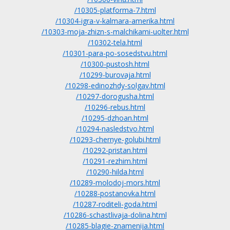
/10305-platforma-7.html
/10304-igra-v-kalmara-amerika.html
/10303-moja-zhizn-s-malchikami-uolter.html
/10302-tela.html
/10301-para-po-sosedstvu.html
/10300-pustosh.html
/10299-burovaja.html
/10298-edinozhdy-solgav.html
/10297-dorogusha.html
/10296-rebus.html
/10295-dzhoan.html
/10294-nasledstvo.html
/10293-chernye-golubi.html
/10292-pristan.html
/10291-rezhim.html
/10290-hilda.html
/10289-molodoj-mors.html
/10288-postanovka.html
/10287-roditeli-goda.html
/10286-schastlivaja-dolina.html
/10285-blagie-znamenija.html