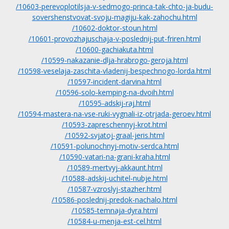
/10603-perevoplotilsja-v-sedmogo-princa-tak-chto-ja-budu-
sovershenstvovat-svoju-magiju-kak-zahochu.html
/10602-doktor-stoun.html
/10601-provozhajuschaja-v-poslednij-put-friren.html
/10600-gachiakuta.html
/10599-nakazanie-dlja-hrabrogo-geroja.html
/10598-veselaja-zaschita-vladenij-bespechnogo-lorda.html
/10597-incident-darvina.html
/10596-solo-kemping-na-dvoih.html
/10595-adskij-raj.html
/10594-mastera-na-vse-ruki-vygnali-iz-otrjada-geroev.html
/10593-zapreschennyj-krot.html
/10592-svjatoj-graal-jeris.html
/10591-polunochnyj-motiv-serdca.html
/10590-vatari-na-grani-kraha.html
/10589-mertvyj-akkaunt.html
/10588-adskij-uchitel-nubje.html
/10587-vzroslyj-stazher.html
/10586-poslednij-predok-nachalo.html
/10585-temnaja-dyra.html
/10584-u-menja-est-cel.html