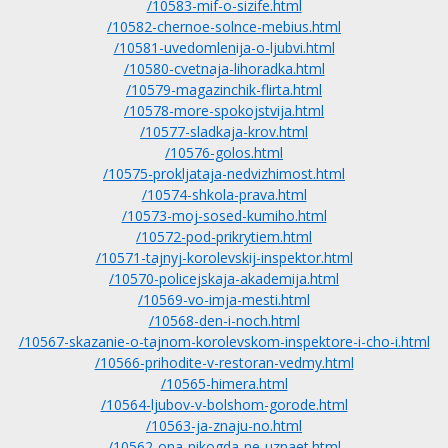
/10583-mif-o-sizife.html
/10582-chernoe-solnce-mebius.html
/10581-uvedomlenija-o-ljubvi.html
/10580-cvetnaja-lihoradka.html
/10579-magazinchik-flirta.html
/10578-more-spokojstvija.html
/10577-sladkaja-krov.html
/10576-golos.html
/10575-prokljataja-nedvizhimost.html
/10574-shkola-prava.html
/10573-moj-sosed-kumiho.html
/10572-pod-prikrytiem.html
/10571-tajnyj-korolevskij-inspektor.html
/10570-policejskaja-akademija.html
/10569-vo-imja-mesti.html
/10568-den-i-noch.html
/10567-skazanie-o-tajnom-korolevskom-inspektore-i-cho-i.html
/10566-prihodite-v-restoran-vedmy.html
/10565-himera.html
/10564-ljubov-v-bolshom-gorode.html
/10563-ja-znaju-no.html
/10562-ona-nikogda-ne-uznaet.html