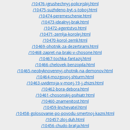
/10476-igrushechnyj-policejskij.html
/10475-suzhdeno-byt-s-toboj.html
/10474-peremeschenie.html
/10473-idealnyj-brak.html
/10472-agentstvo.html
/10471-zemlja-korolej.html
/10470-korol-zemli.html
/10469-ohotnik-za-dezertirami.html
/10468-zapret-na-braki-v-chosone.html
/10467-tochka-fantazij.html
/10466-chelovek-benzopila.html
/10465-neobyknovennyj-ohotnik-na-demonov.html
/10464-mozgovoj-shturm.html
/10463-uvidimsja-v-moej-19-j-zhizni.html
/10462-bora-debora.html
/10461-chosonskij-psihiatr.html
/10460-znamenitost.html
/10459-linchevatel.html
/10458-golosovanie-po-povodu-smertnoj-kazni.html
/10457-zloj-duh.html
/10456-chudo-bratja.html