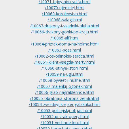
/10071-tajny-niro-vulfa.html
/10070-ujenzdej.html
/10069-korolevstvo.html
/10068-salagi.html
/10067-drakony-i-vsadniki-oluha.html
/10066-drakony-gonki-po-kraju.html
/10065-alf.html
/10064-prizrak-doma-na-holme.html
/10063-boss.html
/10062-os-odinokie-serdca.html
/10061-klient-vsegda-mertv.html
/10060-utinye-istorii.html
/10059-na-uglu.html
/10058-byvaet-i-huzhe.html
/10057-malenkij-ogonek.html
/10056-grab-nagrablennoe.html
/10055-obratnaja-storona-zemli.html
/10054-zvezdnyj-krejser-galaktika.html
/10053-policejskij-otrjad.html
/10052-prizrak-opery.html
/10051-vechnoe-leto.html
/10050-horoshaja-zhena.html