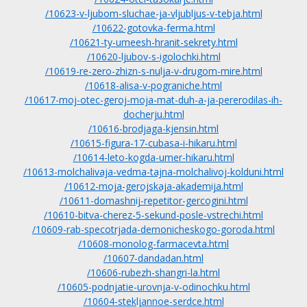
/10623-v-ljubom-sluchae-ja-vljubljus-v-tebja.html
/10622-gotovka-ferma.html
/10621-ty-umeesh-hranit-sekrety.html
/10620-ljubov-s-igolochki.html
/10619-re-zero-zhizn-s-nulja-v-drugom-mire.html
/10618-alisa-v-pograniche.html
/10617-moj-otec-geroj-moja-mat-duh-a-ja-pererodilas-ih-
docherju.html
/10616-brodjaga-kjensin.html
/10615-figura-17-cubasa-i-hikaru.html
/10614-leto-kogda-umer-hikaru.html
/10613-molchalivaja-vedma-tajna-molchalivoj-kolduni.html
/10612-moja-gerojskaja-akademija.html
/10611-domashnij-repetitor-gercogini.html
/10610-bitva-cherez-5-sekund-posle-vstrechi.html
/10609-rab-specotrjada-demonicheskogo-goroda.html
/10608-monolog-farmacevta.html
/10607-dandadan.html
/10606-rubezh-shangri-la.html
/10605-podnjatie-urovnja-v-odinochku.html
/10604-stekljannoe-serdce.html