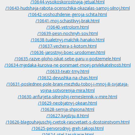
/10644-vysokoskorostnaja-jetual.html
/10643-hudshaja-rabota-ocenschika-okazalas-samoj-silnoj.html
/10642-voshozhdenie-geroja-schita.html
/10641-moj-schastlivyj-brak.html
/10640-vetrolom.html
/10639-pesn-nochnyh-sov.html
/10638-tualetnyj-malchik-hanako.html
/10637-vechera-s-kotom.html
/10636-jarostnyj-boec-urodomen.html
/10635-razve-ploho-iskat-sebe-paru-v-podzemele.html
/10634-mjedaka-kuroiva-ne-ponimaet-moej-privlekatelnosti.html
/10633-teatr-tmy.html
/10632-devushka-na-chas.html
/10631-poslednee-pole-brani-mezhdu-toboj-i-mnoj-ili-svjataja-
vojna-sotvorenija-mira.html
/10630-arifurjeta-silnejshij-remeslennik-v-mire.html
/10629-neobjatnyj-okean.html
/10628-semja-shpiona.html
/10627-kajdzju-8.html
/10626-blagouhajuschij-cvetok-rascvetaet-s-dostoinstvom.html
/10625-pervorodnyj-greh-takopi.html
/10624-otel-tasokarje.html