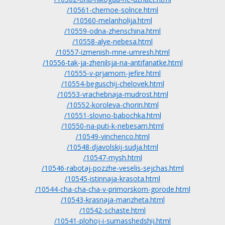
/10561-chernoe-solnce.html
/10560-melanholija.html
/10559-odna-zhenschina.html
/10558-alye-nebesa.html
/10557-izmenish-mne-umresh.html
/10556-tak-ja-zhenilsja-na-antifanatke.html
/10555-v-prjamom-jefire.html
/10554-beguschij-chelovek.html
/10553-vrachebnaja-mudrost.html
/10552-koroleva-chorin.html
/10551-slovno-babochka.html
/10550-na-puti-k-nebesam.html
/10549-vinchenco.html
/10548-djavolskij-sudja.html
/10547-mysh.html
/10546-rabotaj-pozzhe-veselis-sejchas.html
/10545-istinnaja-krasota.html
/10544-cha-cha-cha-v-primorskom-gorode.html
/10543-krasnaja-manzheta.html
/10542-schaste.html
/10541-plohoj-i-sumasshedshij.html