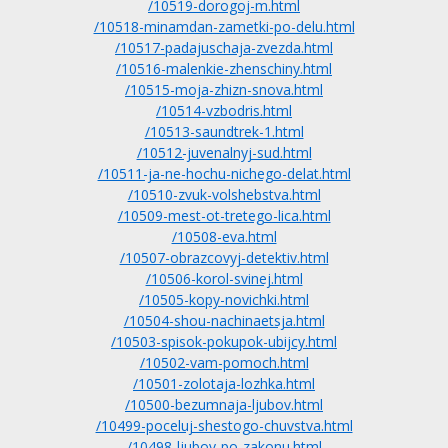
/10519-dorogoj-m.html
/10518-minamdan-zametki-po-delu.html
/10517-padajuschaja-zvezda.html
/10516-malenkie-zhenschiny.html
/10515-moja-zhizn-snova.html
/10514-vzbodris.html
/10513-saundtrek-1.html
/10512-juvenalnyj-sud.html
/10511-ja-ne-hochu-nichego-delat.html
/10510-zvuk-volshebstva.html
/10509-mest-ot-tretego-lica.html
/10508-eva.html
/10507-obrazcovyj-detektiv.html
/10506-korol-svinej.html
/10505-kopy-novichki.html
/10504-shou-nachinaetsja.html
/10503-spisok-pokupok-ubijcy.html
/10502-vam-pomoch.html
/10501-zolotaja-lozhka.html
/10500-bezumnaja-ljubov.html
/10499-poceluj-shestogo-chuvstva.html
/10498-ljubov-po-zakonu.html