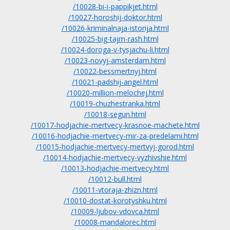
/10028-bi-i-pappikjet.html
/10027-horoshij-doktor.html
/10026-kriminalnaja-istorija.html
/10025-big-tajm-rash.html
/10024-doroga-v-tysjachu-li.html
/10023-novyj-amsterdam.html
/10022-bessmertnyj.html
/10021-padshij-angel.html
/10020-million-melochej.html
/10019-chuzhestranka.html
/10018-segun.html
/10017-hodjachie-mertvecy-krasnoe-machete.html
/10016-hodjachie-mertvecy-mir-za-predelami.html
/10015-hodjachie-mertvecy-mertvyj-gorod.html
/10014-hodjachie-mertvecy-vyzhivshie.html
/10013-hodjachie-mertvecy.html
/10012-bull.html
/10011-vtoraja-zhizn.html
/10010-dostat-korotyshku.html
/10009-ljubov-vdovca.html
/10008-mandalorec.html