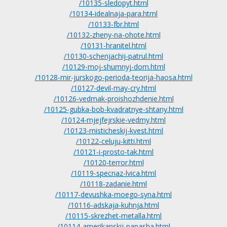
/10135-sledopyt.html
/10134-idealnaja-para.html
/10133-fbr.html
/10132-zheny-na-ohote.html
/10131-hranitel.html
/10130-schenjachij-patrul.html
/10129-moj-shumnyj-dom.html
/10128-mir-jurskogo-perioda-teorija-haosa.html
/10127-devil-may-cry.html
/10126-vedmak-proishozhdenie.html
/10125-gubka-bob-kvadratnye-shtany.html
/10124-mjejfejrskie-vedmy.html
/10123-misticheskij-kvest.html
/10122-celuju-kitti.html
/10121-i-prosto-tak.html
/10120-terror.html
/10119-specnaz-lvica.html
/10118-zadanie.html
/10117-devushka-moego-syna.html
/10116-adskaja-kuhnja.html
/10115-skrezhet-metalla.html
/10114-amerikanskij-papasha.html