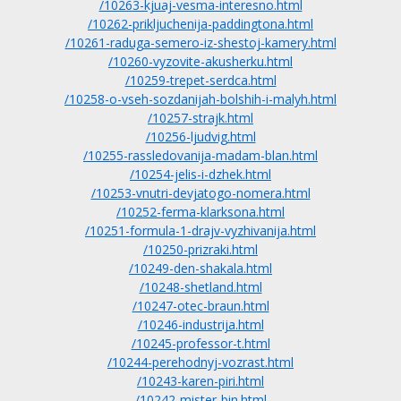
/10263-kjuaj-vesma-interesno.html
/10262-prikljuchenija-paddingtona.html
/10261-raduga-semero-iz-shestoj-kamery.html
/10260-vyzovite-akusherku.html
/10259-trepet-serdca.html
/10258-o-vseh-sozdanijah-bolshih-i-malyh.html
/10257-strajk.html
/10256-ljudvig.html
/10255-rassledovanija-madam-blan.html
/10254-jelis-i-dzhek.html
/10253-vnutri-devjatogo-nomera.html
/10252-ferma-klarksona.html
/10251-formula-1-drajv-vyzhivanija.html
/10250-prizraki.html
/10249-den-shakala.html
/10248-shetland.html
/10247-otec-braun.html
/10246-industrija.html
/10245-professor-t.html
/10244-perehodnyj-vozrast.html
/10243-karen-piri.html
/10242-mister-bin.html