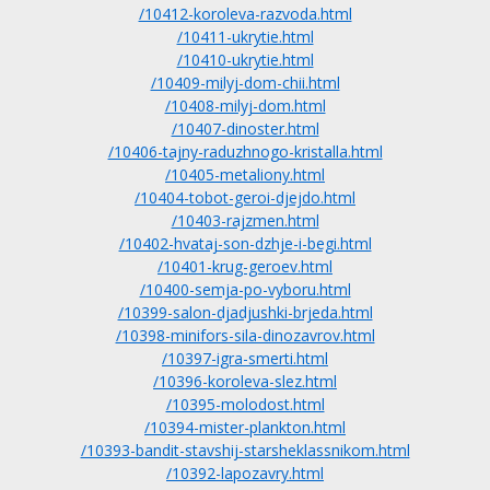
/10412-koroleva-razvoda.html
/10411-ukrytie.html
/10410-ukrytie.html
/10409-milyj-dom-chii.html
/10408-milyj-dom.html
/10407-dinoster.html
/10406-tajny-raduzhnogo-kristalla.html
/10405-metaliony.html
/10404-tobot-geroi-djejdo.html
/10403-rajzmen.html
/10402-hvataj-son-dzhje-i-begi.html
/10401-krug-geroev.html
/10400-semja-po-vyboru.html
/10399-salon-djadjushki-brjeda.html
/10398-minifors-sila-dinozavrov.html
/10397-igra-smerti.html
/10396-koroleva-slez.html
/10395-molodost.html
/10394-mister-plankton.html
/10393-bandit-stavshij-starsheklassnikom.html
/10392-lapozavry.html