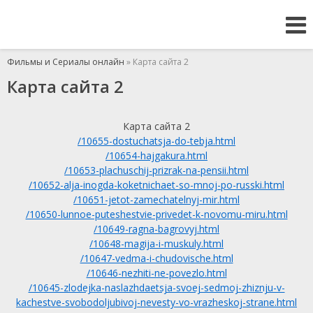
Фильмы и Сериалы онлайн
» Карта сайта 2
Карта сайта 2
Карта сайта 2
/10655-dostuchatsja-do-tebja.html
/10654-hajgakura.html
/10653-plachuschij-prizrak-na-pensii.html
/10652-alja-inogda-koketnichaet-so-mnoj-po-russki.html
/10651-jetot-zamechatelnyj-mir.html
/10650-lunnoe-puteshestvie-privedet-k-novomu-miru.html
/10649-ragna-bagrovyj.html
/10648-magija-i-muskuly.html
/10647-vedma-i-chudovische.html
/10646-nezhiti-ne-povezlo.html
/10645-zlodejka-naslazhdaetsja-svoej-sedmoj-zhiznju-v-
kachestve-svobodoljubivoj-nevesty-vo-vrazheskoj-strane.html