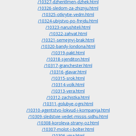
/10327-dzhentlmen-dzhek.html
/10326-sledom-za-zhiznju.html
/10325-otkrytie-vedm.html
/10324-ubijstvo-po-frejdu.html
/10323-narushiteli.html
/10322-zahvat.html
/10321-semejnyj-brak.html
/10320-bandy-londona.html
/10319-pakt.html
/10318-sjenditon.html
/10317-granchester.html
/10316-glavar.html
/10315-srok.html
/10314-volk.html
/10313-vera.html
/10312-zachistka.html
/10311-golubye-ogni.html
/10310-agentstvo-lokvud-i-kompanija.html
/10309-sledstvie-vedet-missis-sidhu.html
/10308-koroleva-strany-oz.html
/10307-molot-i-bolter.html
/10306-vina.html