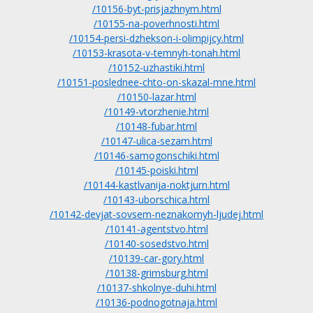
/10156-byt-prisjazhnym.html
/10155-na-poverhnosti.html
/10154-persi-dzhekson-i-olimpijcy.html
/10153-krasota-v-temnyh-tonah.html
/10152-uzhastiki.html
/10151-poslednee-chto-on-skazal-mne.html
/10150-lazar.html
/10149-vtorzhenie.html
/10148-fubar.html
/10147-ulica-sezam.html
/10146-samogonschiki.html
/10145-poiski.html
/10144-kastlvanija-noktjurn.html
/10143-uborschica.html
/10142-devjat-sovsem-neznakomyh-ljudej.html
/10141-agentstvo.html
/10140-sosedstvo.html
/10139-car-gory.html
/10138-grimsburg.html
/10137-shkolnye-duhi.html
/10136-podnogotnaja.html