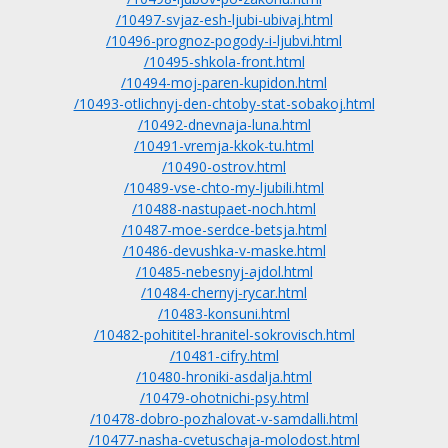
/10497-svjaz-esh-ljubi-ubivaj.html
/10496-prognoz-pogody-i-ljubvi.html
/10495-shkola-front.html
/10494-moj-paren-kupidon.html
/10493-otlichnyj-den-chtoby-stat-sobakoj.html
/10492-dnevnaja-luna.html
/10491-vremja-kkok-tu.html
/10490-ostrov.html
/10489-vse-chto-my-ljubili.html
/10488-nastupaet-noch.html
/10487-moe-serdce-betsja.html
/10486-devushka-v-maske.html
/10485-nebesnyj-ajdol.html
/10484-chernyj-rycar.html
/10483-konsuni.html
/10482-pohititel-hranitel-sokrovisch.html
/10481-cifry.html
/10480-hroniki-asdalja.html
/10479-ohotnichi-psy.html
/10478-dobro-pozhalovat-v-samdalli.html
/10477-nasha-cvetuschaja-molodost.html