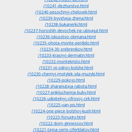
/10241-dezhurstvo.html
/10240-pesochnyj-chelovek.html
/10239-byvshaja-zhena.html
/10238-bukanerki.html
/10237-horoshih-devochek-ne-ubivajut.html
/10236-iskusstvo-obmana.html
/10235-ohota-monte-perdido.html
/10234-30-srebrenikov.html
/10233-krasnyj-dermatin.html
/10232-montekristo.html
/10231-ni-odnoj-bolshe.html
/10230-chernyj-motylek-sila-muzyki.html
/10229-pokojo.html
/10228-sharanutaja-rabota.html
/10227-prikljuchenija-buby.html
/10226-udivitelnyj-cifrovoj-cirk.html
/10225-van-pis.html
/10224-one-piece-bolshoj-kush.html
/10223-forsajty.html
/10222-dom-ginnessov.html
/10221-tajna-semi-ciferblatov.html