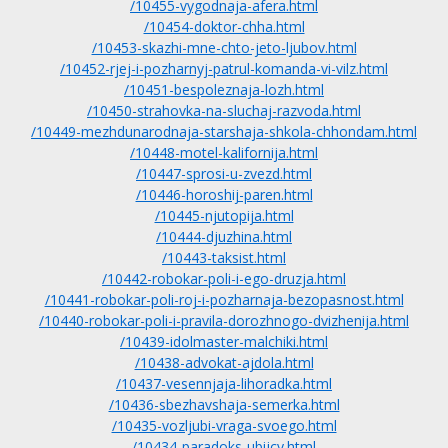
/10455-vygodnaja-afera.html
/10454-doktor-chha.html
/10453-skazhi-mne-chto-jeto-ljubov.html
/10452-rjej-i-pozharnyj-patrul-komanda-vi-vilz.html
/10451-bespoleznaja-lozh.html
/10450-strahovka-na-sluchaj-razvoda.html
/10449-mezhdunarodnaja-starshaja-shkola-chhondam.html
/10448-motel-kalifornija.html
/10447-sprosi-u-zvezd.html
/10446-horoshij-paren.html
/10445-njutopija.html
/10444-djuzhina.html
/10443-taksist.html
/10442-robokar-poli-i-ego-druzja.html
/10441-robokar-poli-roj-i-pozharnaja-bezopasnost.html
/10440-robokar-poli-i-pravila-dorozhnogo-dvizhenija.html
/10439-idolmaster-malchiki.html
/10438-advokat-ajdola.html
/10437-vesennjaja-lihoradka.html
/10436-sbezhavshaja-semerka.html
/10435-vozljubi-vraga-svoego.html
/10434-paradoks-ubijcy.html