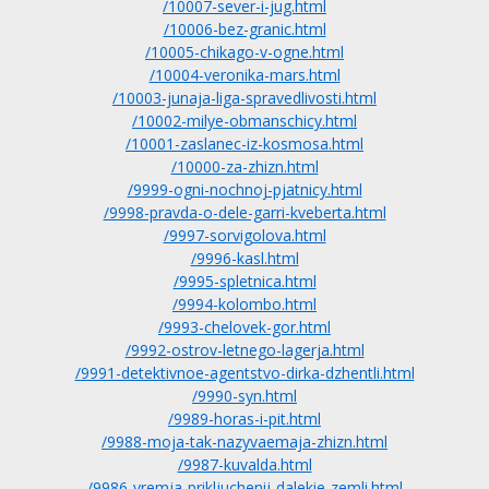
/10007-sever-i-jug.html
/10006-bez-granic.html
/10005-chikago-v-ogne.html
/10004-veronika-mars.html
/10003-junaja-liga-spravedlivosti.html
/10002-milye-obmanschicy.html
/10001-zaslanec-iz-kosmosa.html
/10000-za-zhizn.html
/9999-ogni-nochnoj-pjatnicy.html
/9998-pravda-o-dele-garri-kveberta.html
/9997-sorvigolova.html
/9996-kasl.html
/9995-spletnica.html
/9994-kolombo.html
/9993-chelovek-gor.html
/9992-ostrov-letnego-lagerja.html
/9991-detektivnoe-agentstvo-dirka-dzhentli.html
/9990-syn.html
/9989-horas-i-pit.html
/9988-moja-tak-nazyvaemaja-zhizn.html
/9987-kuvalda.html
/9986-vremja-prikljuchenij-dalekie-zemli.html