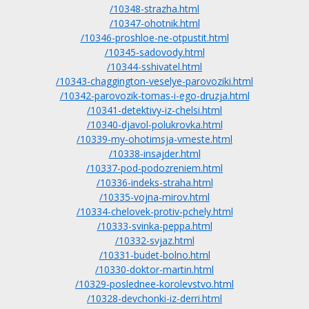
/10348-strazha.html
/10347-ohotnik.html
/10346-proshloe-ne-otpustit.html
/10345-sadovody.html
/10344-sshivatel.html
/10343-chaggington-veselye-parovoziki.html
/10342-parovozik-tomas-i-ego-druzja.html
/10341-detektivy-iz-chelsi.html
/10340-djavol-polukrovka.html
/10339-my-ohotimsja-vmeste.html
/10338-insajder.html
/10337-pod-podozreniem.html
/10336-indeks-straha.html
/10335-vojna-mirov.html
/10334-chelovek-protiv-pchely.html
/10333-svinka-peppa.html
/10332-svjaz.html
/10331-budet-bolno.html
/10330-doktor-martin.html
/10329-poslednee-korolevstvo.html
/10328-devchonki-iz-derri.html