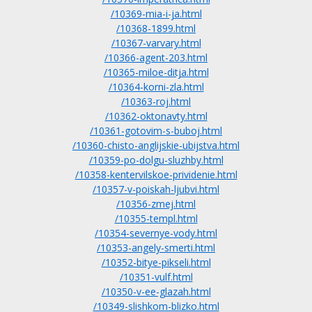
/10369-mia-i-ja.html
/10368-1899.html
/10367-varvary.html
/10366-agent-203.html
/10365-miloe-ditja.html
/10364-korni-zla.html
/10363-roj.html
/10362-oktonavty.html
/10361-gotovim-s-buboj.html
/10360-chisto-anglijskie-ubijstva.html
/10359-po-dolgu-sluzhby.html
/10358-kentervilskoe-prividenie.html
/10357-v-poiskah-ljubvi.html
/10356-zmej.html
/10355-templ.html
/10354-severnye-vody.html
/10353-angely-smerti.html
/10352-bitye-pikseli.html
/10351-vulf.html
/10350-v-ee-glazah.html
/10349-slishkom-blizko.html