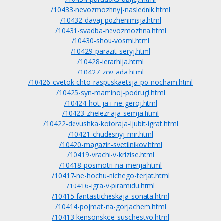
/10433-nevozmozhnyj-naslednik.html
/10432-davaj-pozhenimsja.html
/10431-svadba-nevozmozhna.html
/10430-shou-vosmi.html
/10429-parazit-seryj.html
/10428-ierarhija.html
/10427-zov-ada.html
/10426-cvetok-chto-raspuskaetsja-po-nocham.html
/10425-syn-maminoj-podrugi.html
/10424-hot-ja-i-ne-geroj.html
/10423-zheleznaja-semja.html
/10422-devushka-kotoraja-ljubit-igrat.html
/10421-chudesnyj-mir.html
/10420-magazin-svetilnikov.html
/10419-vrachi-v-krizise.html
/10418-posmotri-na-menja.html
/10417-ne-hochu-nichego-terjat.html
/10416-igra-v-piramidu.html
/10415-fantasticheskaja-sonata.html
/10414-pojmat-na-gorjachem.html
/10413-kensonskoe-suschestvo.html