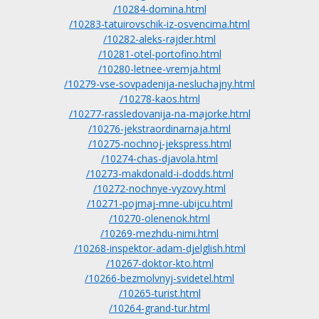
/10284-domina.html
/10283-tatuirovschik-iz-osvencima.html
/10282-aleks-rajder.html
/10281-otel-portofino.html
/10280-letnee-vremja.html
/10279-vse-sovpadenija-nesluchajny.html
/10278-kaos.html
/10277-rassledovanija-na-majorke.html
/10276-jekstraordinarnaja.html
/10275-nochnoj-jekspress.html
/10274-chas-djavola.html
/10273-makdonald-i-dodds.html
/10272-nochnye-vyzovy.html
/10271-pojmaj-mne-ubijcu.html
/10270-olenenok.html
/10269-mezhdu-nimi.html
/10268-inspektor-adam-djelglish.html
/10267-doktor-kto.html
/10266-bezmolvnyj-svidetel.html
/10265-turist.html
/10264-grand-tur.html