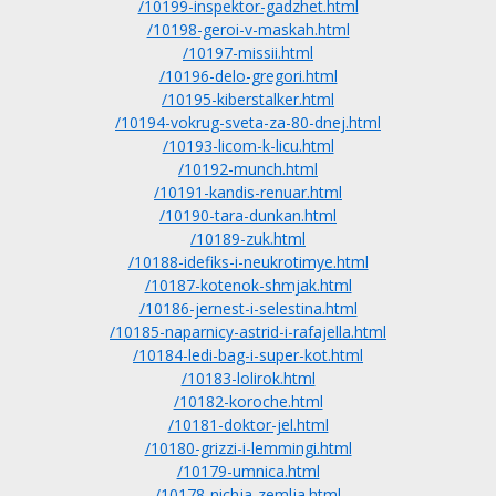
/10199-inspektor-gadzhet.html
/10198-geroi-v-maskah.html
/10197-missii.html
/10196-delo-gregori.html
/10195-kiberstalker.html
/10194-vokrug-sveta-za-80-dnej.html
/10193-licom-k-licu.html
/10192-munch.html
/10191-kandis-renuar.html
/10190-tara-dunkan.html
/10189-zuk.html
/10188-idefiks-i-neukrotimye.html
/10187-kotenok-shmjak.html
/10186-jernest-i-selestina.html
/10185-naparnicy-astrid-i-rafajella.html
/10184-ledi-bag-i-super-kot.html
/10183-lolirok.html
/10182-koroche.html
/10181-doktor-jel.html
/10180-grizzi-i-lemmingi.html
/10179-umnica.html
/10178-nichja-zemlja.html