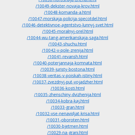
/10049-dekster-novaja-krov.html
/10048-komanda-a.html
/10047-morskaja-policija-specotdel.html
/10046-detektivnoe-agentstvo-lunnyj-svet.html
/10045-moralnyj-orel.html
/10044-wu-tang-amerikanskaja-saga.html
/10043-shuchu.html
/10042-v-pole-zrenija.html
/10041-revansh.html
/10040-poterjannaja-komnata.html
/10039-juristy-bostona.html
/10038-veritas-v-poiskah-istiny.html
/10037-zvezdnyj-put-vojadzher.html
/10036-kosti.html
/10035-zhenschiny-dvizhenija.html
/10034-kobra-kaj.html
/10033-gran.html
/10032-vse-nenavidjat-krisa.html
/10031-oboroten.html
/10030-bjetmen.html
/10029-na-grani.html