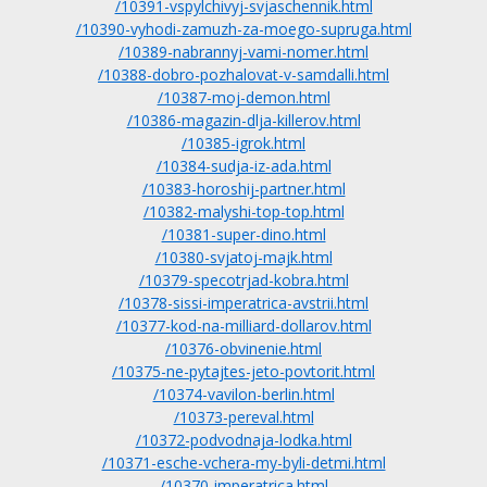
/10391-vspylchivyj-svjaschennik.html
/10390-vyhodi-zamuzh-za-moego-supruga.html
/10389-nabrannyj-vami-nomer.html
/10388-dobro-pozhalovat-v-samdalli.html
/10387-moj-demon.html
/10386-magazin-dlja-killerov.html
/10385-igrok.html
/10384-sudja-iz-ada.html
/10383-horoshij-partner.html
/10382-malyshi-top-top.html
/10381-super-dino.html
/10380-svjatoj-majk.html
/10379-specotrjad-kobra.html
/10378-sissi-imperatrica-avstrii.html
/10377-kod-na-milliard-dollarov.html
/10376-obvinenie.html
/10375-ne-pytajtes-jeto-povtorit.html
/10374-vavilon-berlin.html
/10373-pereval.html
/10372-podvodnaja-lodka.html
/10371-esche-vchera-my-byli-detmi.html
/10370-imperatrica.html