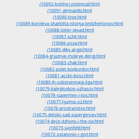
/10092-bolshoj-potencial.html
/10091-gimnastki.html
/10090-troe.html
/10089-koroleva-sharlotta-istorija-bridzhertonov.html
/10088-loiter-skvad.html
/10087-schit.html
/10086-poza.html
/10085-dikij-angel.html
/10084-grjaznye-mokrye-dengi.html
/10083-chak.html
/10082-polet-konkordov.html
/10081-acckij-boss.html
/10080-ih-sobstvennaja-liga.html
/10079-kalejdoskop-uzhasov.html
/10078-supermen-i-lois.html
/10077-tjurma-oz.html
/10076-prostranstvo.html
/10075-detskij-sad-supergeroev.html
/10074-dejzi-dzhons-i-the-six.html
/10073-sajnfeld.html
/10072-ostanovis-i-gori.html