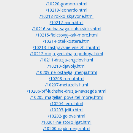
/10220-gomorra.html
/10219-leonardo.html
/10218-rokko-skjavone.html
/10217-anna.html
/10216-sudba-saga-kluba-vinks.html
/10215-fioletovyj-kak-more.html
/10214-otel-kostera.html
/10213-zastrjavshie-vne-zhizni.html
/10212-moja-genialnaja-podruga.html
/10211-druzja-angelov.html
/10210-djavoly.html
/10209-ne-ostavljaj-menja.html
/10208-romul.html
/10207-metazells.html
/10206-bff-luchshie-druzja-navsegda.html
/10205-magellan-povelitel-morej.html
/10204-ierro.html
/10203-jelita.html
/10202-golova.html
/10201-ne-stoilo-lgat.html
/10200-najdi-menja.html