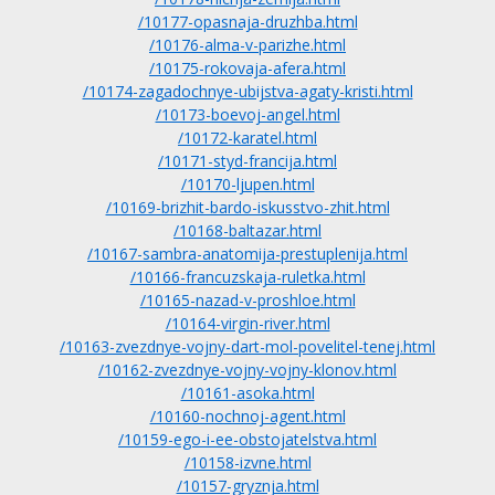
/10177-opasnaja-druzhba.html
/10176-alma-v-parizhe.html
/10175-rokovaja-afera.html
/10174-zagadochnye-ubijstva-agaty-kristi.html
/10173-boevoj-angel.html
/10172-karatel.html
/10171-styd-francija.html
/10170-ljupen.html
/10169-brizhit-bardo-iskusstvo-zhit.html
/10168-baltazar.html
/10167-sambra-anatomija-prestuplenija.html
/10166-francuzskaja-ruletka.html
/10165-nazad-v-proshloe.html
/10164-virgin-river.html
/10163-zvezdnye-vojny-dart-mol-povelitel-tenej.html
/10162-zvezdnye-vojny-vojny-klonov.html
/10161-asoka.html
/10160-nochnoj-agent.html
/10159-ego-i-ee-obstojatelstva.html
/10158-izvne.html
/10157-gryznja.html