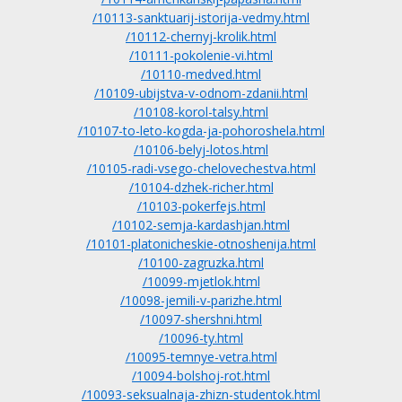
/10113-sanktuarij-istorija-vedmy.html
/10112-chernyj-krolik.html
/10111-pokolenie-vi.html
/10110-medved.html
/10109-ubijstva-v-odnom-zdanii.html
/10108-korol-talsy.html
/10107-to-leto-kogda-ja-pohoroshela.html
/10106-belyj-lotos.html
/10105-radi-vsego-chelovechestva.html
/10104-dzhek-richer.html
/10103-pokerfejs.html
/10102-semja-kardashjan.html
/10101-platonicheskie-otnoshenija.html
/10100-zagruzka.html
/10099-mjetlok.html
/10098-jemili-v-parizhe.html
/10097-shershni.html
/10096-ty.html
/10095-temnye-vetra.html
/10094-bolshoj-rot.html
/10093-seksualnaja-zhizn-studentok.html