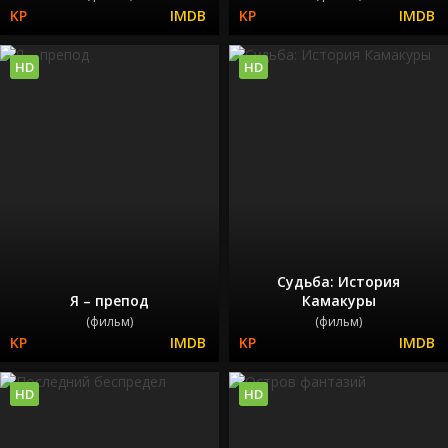
HD
HD
Судьба: История
Я – препод
Камакуры
(фильм)
(фильм)
HD
HD