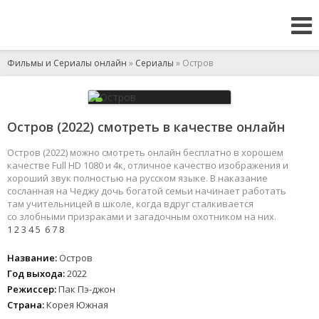
Фильмы и Сериалы онлайн
»
Сериалы
» Остров
Остров (2022) смотреть в качестве онлайн
Остров (2022) можно смотреть онлайн бесплатно в хорошем
качестве Full HD 1080 и 4к, отличное качество изображения и
хороший звук полностью на русском языке. В наказание
сосланная на Чеджу дочь богатой семьи начинает работать
там учительницей в школе, когда вдруг сталкивается
со злобными призраками и загадочным охотником на них.
1
2
3
4
5
6
7
8
Название:
Остров
Год выхода:
2022
Режиссер:
Пак Пэ-джон
Страна:
Корея Южная