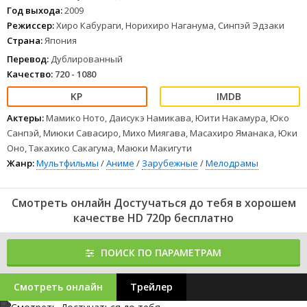
Год выхода:
2009
Режиссер:
Хиро Кабураги, Норихиро Наганума, Синпэй Эдзаки
Страна:
Япония
Перевод:
Дублированный
Качество:
720 - 1080
Актеры:
Мамико Ното, Даисукэ Намикава, Юити Накамура, Юко
Санпэй, Миюки Савасиро, Михо Миягава, Масахиро Яманака, Юки
Оно, Такахико Сакагума, Маюки Макигути
Жанр:
Мультфильмы
/
Аниме
/
Зарубежные
/
Мелодрамы
Смотреть онлайн Достучаться до тебя в хорошем
качестве HD 720p бесплатно
ПОИСК ПО ПАРАМЕТРАМ
Смотреть онлайн
Трейлер