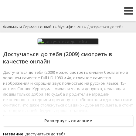
Фильмы и Сериалы онлайн
»
Мультфильмы
» Достучаться до тебя
Достучаться до тебя (2009) смотреть в
качестве онлайн
Достучаться до тебя (2009) можно смотреть онлайн бесплатно в
хорошем качестве Full HD 1080 и 4к, отличное качество
изображения и хороший звук полностью на русском языке. 15-
летняя Савако Куронума - милая и мягкая девушка, желающая
людям только добра. Но судьба и родители наградили
ее внешностью героини пресловутого «Звонка», и одноклассники
считают, что даже столкнуться с Садако - дурная примета, а стоит
заговорить с ней - будешь проклят навеки.
1
2
3
4
5
6
7
8
Развернуть описание
Название:
Достучаться до тебя