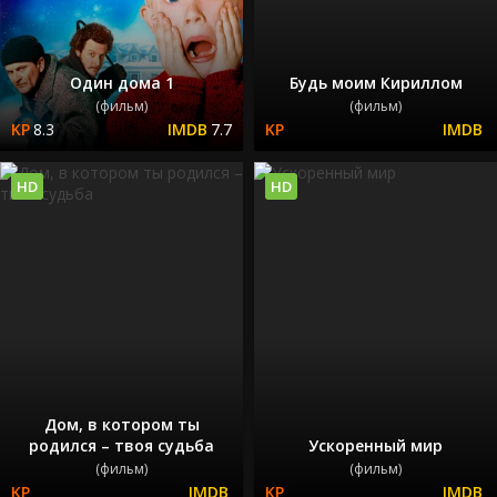
Один дома 1
Будь моим Кириллом
(фильм)
(фильм)
8.3
7.7
HD
HD
Дом, в котором ты
родился – твоя судьба
Ускоренный мир
(фильм)
(фильм)