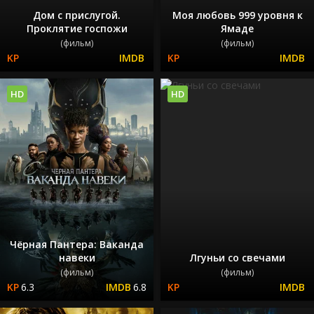
Дом с прислугой.
Моя любовь 999 уровня к
Проклятие госпожи
Ямаде
(фильм)
(фильм)
HD
HD
Чёрная Пантера: Ваканда
навеки
Лгуньи со свечами
(фильм)
(фильм)
6.3
6.8