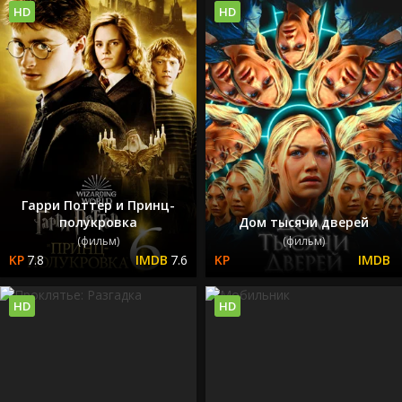
HD
HD
Гарри Поттер и Принц-
полукровка
Дом тысячи дверей
(фильм)
(фильм)
7.8
7.6
HD
HD