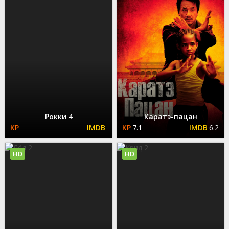
Рокки 4
Каратэ-пацан
7.1
6.2
HD
HD