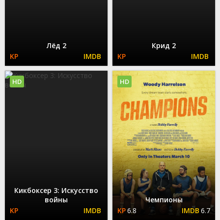
Лёд 2
Крид 2
HD
HD
Кикбоксер 3: Искусство
войны
Чемпионы
6.8
6.7