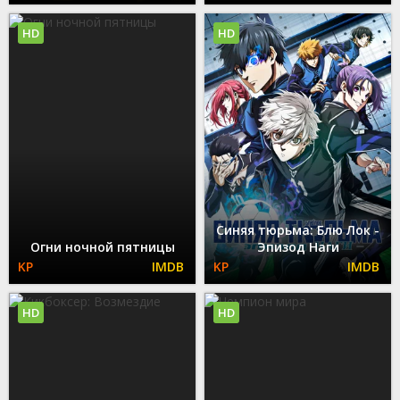
HD
HD
Синяя тюрьма: Блю Лок -
Огни ночной пятницы
Эпизод Наги
HD
HD