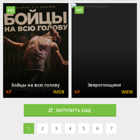
HD
HD
Бойцы на всю голову
Зверогонщики
ЗАГРУЗИТЬ ЕЩЕ
1
2
3
4
5
6
7