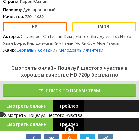
Страна:
Корея Южная
Перевод:
Дублированный
Качество:
720 - 1080
Актеры:
Со Джи-хе, Юн Ге-сан, Ким Джи-сок, Ли Джу-ён, Тхэ Ин-хо,
Хван Бо-ра, Ким Джэ-хва, Ким Га-ын, Чо Хи-бон, Чон Ра-эль
Жанр:
Сериалы
/
Комедии
/
Мелодрамы
/
Фэнтези
Смотреть онлайн Поцелуй шестого чувства в
хорошем качестве HD 720p бесплатно
ПОИСК ПО ПАРАМЕТРАМ
Смотреть онлайн
Трейлер
Смотреть онлайн
Трейлер