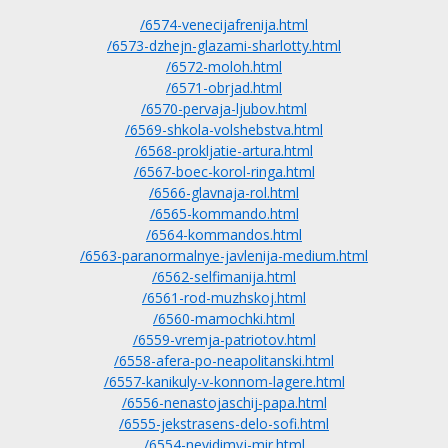
Детективы
2023
Семейные
/6574-venecijafrenija.html
Детские
2022
Спорт
/6573-dzhejn-glazami-sharlotty.html
Драмы
2021
Триллеры
/6572-moloh.html
Комедии
Ужасы
/6571-obrjad.html
Русские
Фантастика
/6570-pervaja-ljubov.html
/6569-shkola-volshebstva.html
СССР
Фэнтези
/6568-prokljatie-artura.html
ые
Зарубежные
/6567-boec-korol-ringa.html
Фильмы из соцетей
/6566-glavnaja-rol.html
/6565-kommando.html
/6564-kommandos.html
/6563-paranormalnye-javlenija-medium.html
/6562-selfimanija.html
/6561-rod-muzhskoj.html
/6560-mamochki.html
/6559-vremja-patriotov.html
/6558-afera-po-neapolitanski.html
/6557-kanikuly-v-konnom-lagere.html
/6556-nenastojaschij-papa.html
/6555-jekstrasens-delo-sofi.html
/6554-nevidimyj-mir.html