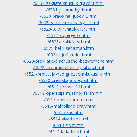
/6532-zakljate-spusk-k-djavolu.html
/6531-jetomu-byt.html
/6530-pravo-na-ljubov-2.html
/6529-vecherinka-na-vylet.html
/6528-telohranitel-killera.html
/6527-supergeroi.html
/6526-uroki-farsi.html
/6525-bell-i-sebastjan.html
/6524-hjellbender.html
/6523-prokljatie-plachuschej-bezvremene.html
/6522-telohranitel-zheny-killera.html
/6521-proletaja-nad-gnezdom-kukushki.html
/6520-brestskaja-krepost.html
/6519-polosa-34.html
/6518-operacija-mjasnoj-farsh.html
/6517-post-mortem.html
/6516-malholland-drajv.html
/6515-krio.html
/6514-vivarium.html
/6513-zlost.html
/6512-la-la-lend.html