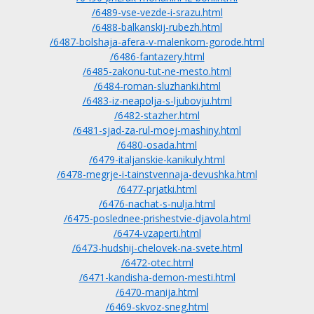
/6489-vse-vezde-i-srazu.html
/6488-balkanskij-rubezh.html
/6487-bolshaja-afera-v-malenkom-gorode.html
/6486-fantazery.html
/6485-zakonu-tut-ne-mesto.html
/6484-roman-sluzhanki.html
/6483-iz-neapolja-s-ljubovju.html
/6482-stazher.html
/6481-sjad-za-rul-moej-mashiny.html
/6480-osada.html
/6479-italjanskie-kanikuly.html
/6478-megrje-i-tainstvennaja-devushka.html
/6477-prjatki.html
/6476-nachat-s-nulja.html
/6475-poslednee-prishestvie-djavola.html
/6474-vzaperti.html
/6473-hudshij-chelovek-na-svete.html
/6472-otec.html
/6471-kandisha-demon-mesti.html
/6470-manija.html
/6469-skvoz-sneg.html