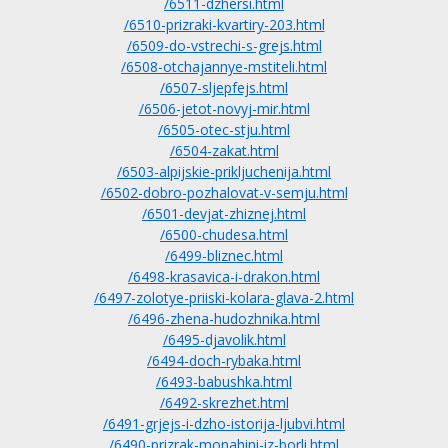
/6511-dzhersi.html
/6510-prizraki-kvartiry-203.html
/6509-do-vstrechi-s-grejs.html
/6508-otchajannye-mstiteli.html
/6507-sljepfejs.html
/6506-jetot-novyj-mir.html
/6505-otec-stju.html
/6504-zakat.html
/6503-alpijskie-prikljuchenija.html
/6502-dobro-pozhalovat-v-semju.html
/6501-devjat-zhiznej.html
/6500-chudesa.html
/6499-bliznec.html
/6498-krasavica-i-drakon.html
/6497-zolotye-priiski-kolara-glava-2.html
/6496-zhena-hudozhnika.html
/6495-djavolik.html
/6494-doch-rybaka.html
/6493-babushka.html
/6492-skrezhet.html
/6491-grjejs-i-dzho-istorija-ljubvi.html
/6490-prizrak-monahini-iz-borli.html