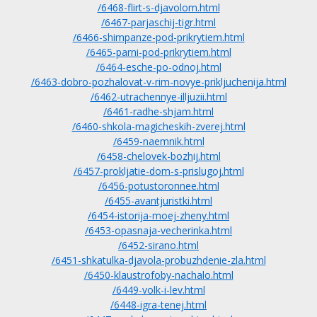
/6468-flirt-s-djavolom.html
/6467-parjaschij-tigr.html
/6466-shimpanze-pod-prikrytiem.html
/6465-parni-pod-prikrytiem.html
/6464-esche-po-odnoj.html
/6463-dobro-pozhalovat-v-rim-novye-prikljuchenija.html
/6462-utrachennye-illjuzii.html
/6461-radhe-shjam.html
/6460-shkola-magicheskih-zverej.html
/6459-naemnik.html
/6458-chelovek-bozhij.html
/6457-prokljatie-dom-s-prislugoj.html
/6456-potustoronnee.html
/6455-avantjuristki.html
/6454-istorija-moej-zheny.html
/6453-opasnaja-vecherinka.html
/6452-sirano.html
/6451-shkatulka-djavola-probuzhdenie-zla.html
/6450-klaustrofoby-nachalo.html
/6449-volk-i-lev.html
/6448-igra-tenej.html