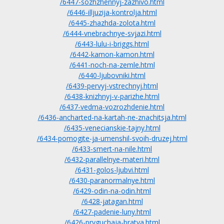
/6447-sozhzhennyj-zazhivo.html
/6446-illjuzija-kontrolja.html
/6445-zhazhda-zolota.html
/6444-vnebrachnye-svjazi.html
/6443-lulu-i-briggs.html
/6442-kamon-kamon.html
/6441-noch-na-zemle.html
/6440-ljubovniki.html
/6439-pervyj-vstrechnyj.html
/6438-knizhnyj-v-parizhe.html
/6437-vedma-vozrozhdenie.html
/6436-ancharted-na-kartah-ne-znachitsja.html
/6435-venecianskie-tajny.html
/6434-pomogite-ja-umenshil-svoih-druzej.html
/6433-smert-na-nile.html
/6432-parallelnye-materi.html
/6431-golos-ljubvi.html
/6430-paranormalnye.html
/6429-odin-na-odin.html
/6428-jatagan.html
/6427-padenie-luny.html
/6426-pryguchaja-bratva.html