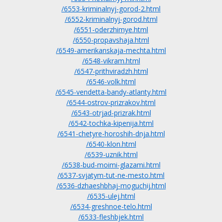
/6553-kriminalnyj-gorod-2.html
/6552-kriminalnyj-gorod.html
/6551-oderzhimye.html
/6550-propavshaja.html
/6549-amerikanskaja-mechta.html
/6548-vikram.html
/6547-prithviradzh.html
/6546-volk.html
/6545-vendetta-bandy-atlanty.html
/6544-ostrov-prizrakov.html
/6543-otrjad-prizrak.html
/6542-tochka-kipenija.html
/6541-chetyre-horoshih-dnja.html
/6540-klon.html
/6539-uznik.html
/6538-bud-moimi-glazami.html
/6537-svjatym-tut-ne-mesto.html
/6536-dzhaeshbhaj-moguchij.html
/6535-ulej.html
/6534-greshnoe-telo.html
/6533-fleshbjek.html