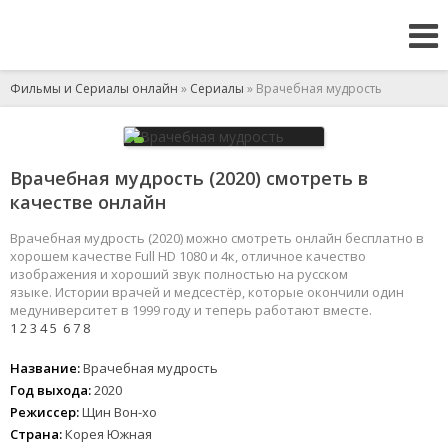
Фильмы и Сериалы онлайн
»
Сериалы
» Врачебная мудрость
Врачебная мудрость (2020) смотреть в
качестве онлайн
Врачебная мудрость (2020) можно смотреть онлайн бесплатно в
хорошем качестве Full HD 1080 и 4к, отличное качество
изображения и хороший звук полностью на русском
языке. Истории врачей и медсестёр, которые окончили один
медуниверситет в 1999 году и теперь работают вместе.
1
2
3
4
5
6
7
8
Название:
Врачебная мудрость
Год выхода:
2020
Режиссер:
Щин Вон-хо
Страна:
Корея Южная