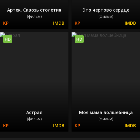
Артек. Сквозь столетия
Это чертово сердце
(фильм)
(фильм)
HD
HD
Астрал
Моя мама волшебница
(фильм)
(фильм)