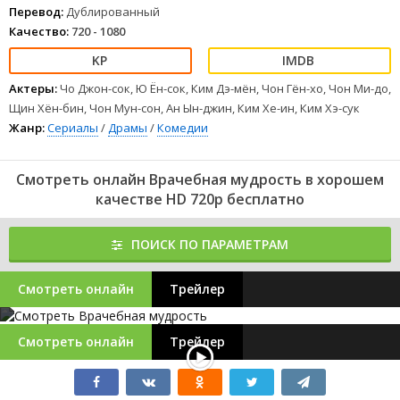
Перевод:
Дублированный
Качество:
720 - 1080
Актеры:
Чо Джон-сок, Ю Ён-сок, Ким Дэ-мён, Чон Гён-хо, Чон Ми-до,
Щин Хён-бин, Чон Мун-сон, Ан Ын-джин, Ким Хе-ин, Ким Хэ-сук
Жанр:
Сериалы
/
Драмы
/
Комедии
Смотреть онлайн Врачебная мудрость в хорошем
качестве HD 720p бесплатно
ПОИСК ПО ПАРАМЕТРАМ
Смотреть онлайн
Трейлер
Смотреть онлайн
Трейлер