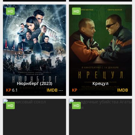
HD
HD
Нюрнберг (2023)
Крецул
6.1
---
HD
HD