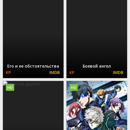
Его и ее обстоятельства
Боевой ангел
HD
HD