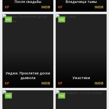
После свадьбы
Владычица тьмы
HD
HD
Уиджи. Проклятие доски
дьявола
Ужастики
HD
HD