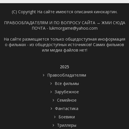
(C) Copyright На сайте имеются описания кинокартин.
ПРАВООБЛАДАТЕЛЯМ И ПО ВОПРОСУ САЙТА →
ЖМИ СЮДА
ПОЧТА - lukmorgame@yahoo.com
На сайте размещается только общедоступная иноформация
о фильмах - из общедоступных источников! Самих фильмов
или медиа файлов нет!
2025
Правообладателям
Все фильмы
Зарубежное
Семейное
Фантастика
Боевики
Триллеры