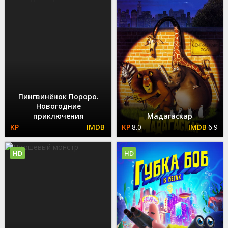
Пингвинёнок Пороро.
Новогодние
приключения
Мадагаскар
8.0
6.9
HD
HD