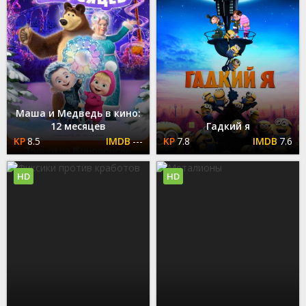
Маша и Медведь в кино:
12 месяцев
Гадкий я
8.5
---
7.8
7.6
HD
HD