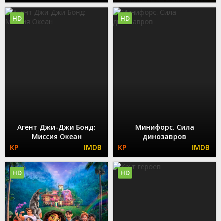
HD
HD
Агент Джи-Джи Бонд:
Минифорс. Сила
Миссия Океан
динозавров
HD
HD