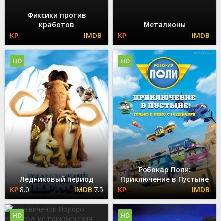
Фиксики против
кработов
Металионы
HD
HD
Робокар Поли:
Ледниковый период
Приключение в Пустыне
8.0
7.5
HD
HD