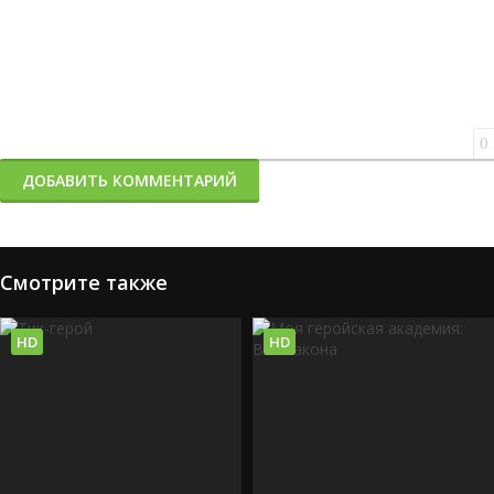
0
ДОБАВИТЬ КОММЕНТАРИЙ
Смотрите также
HD
HD