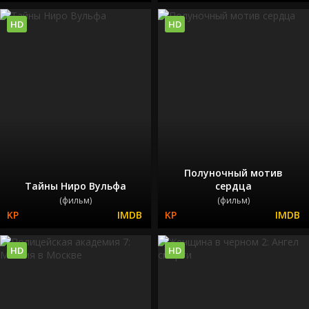
HD
HD
Полуночный мотив
Тайны Ниро Вульфа
сердца
(фильм)
(фильм)
HD
HD