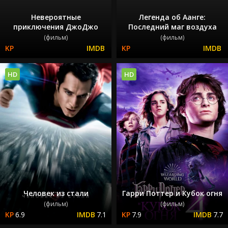
Невероятные
Легенда об Аанге:
приключения ДжоДжо
Последний маг воздуха
(фильм)
(фильм)
HD
HD
Человек из стали
Гарри Поттер и Кубок огня
(фильм)
(фильм)
6.9
7.1
7.9
7.7