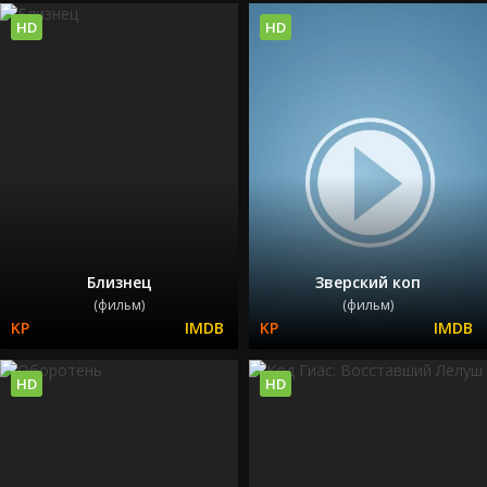
HD
HD
Близнец
Зверский коп
(фильм)
(фильм)
HD
HD