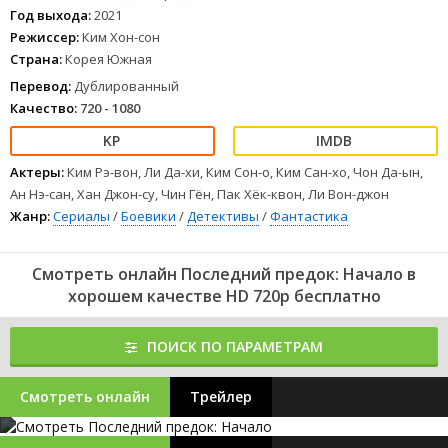
1
2
3
4
5
6
7
8
Год выхода:
2021
Режиссер:
Ким Хон-сон
Страна:
Корея Южная
Перевод:
Дублированный
Качество:
720 - 1080
Актеры:
Ким Рэ-вон, Ли Да-хи, Ким Сон-о, Ким Сан-хо, Чон Да-ын,
Ан Нэ-сан, Хан Джон-су, Чин Гён, Пак Хёк-квон, Ли Вон-джон
Жанр:
Сериалы
/
Боевики
/
Детективы
/
Фантастика
Смотреть онлайн Последний предок: Начало в
хорошем качестве HD 720p бесплатно
ПОИСК ПО ПАРАМЕТРАМ
Смотреть онлайн
Трейлер