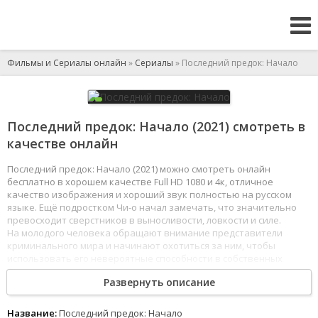
Фильмы и Сериалы онлайн
»
Сериалы
» Последний предок: Начало
Последний предок: Начало (2021) смотреть в
качестве онлайн
Последний предок: Начало (2021) можно смотреть онлайн
бесплатно в хорошем качестве Full HD 1080 и 4к, отличное
качество изображения и хороший звук полностью на русском
языке. Ещё подростком Чи-о начал замечать, что значительно
превосходит сверстников в выносливости, ловкости и силе.
На молодого человека обращают внимание представители
криминального мира и начинают охотиться за ним, чтобы
использовать его невероятные способности в собственных
целях. Однажды судьба сводит Чи-о с девушкой Ку-рым.
Развернуть описание
Она работает следователем в полиции и помогает парню
в раскрытии секретов его прошлого, а Чи-о помогает
ей привлечь преступников к ответственности.
Название:
Последний предок: Начало