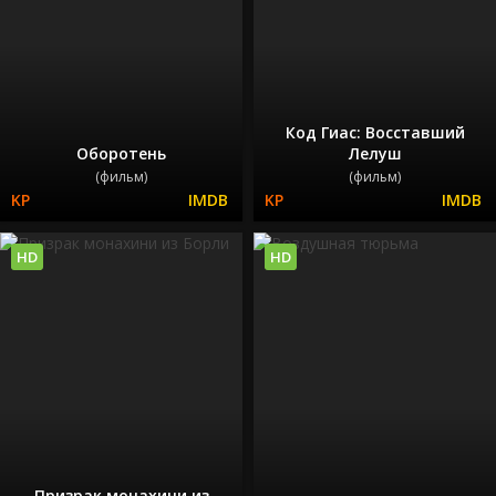
Код Гиас: Восставший
Оборотень
Лелуш
(фильм)
(фильм)
HD
HD
Призрак монахини из