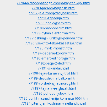
/7204-piraty-opasnogo-morja-kapitan-klyk.html
/7203-pari-po-italjanski.html
/7202-ja-s-toboj-zadyhajus.html
/7201-zapadnja.html
/7200-pod-ognem.html
/7199-my-pobedim.html
/7198-dyhanie-shtorma.html
/7197-dzhungli-jurskogo-perioda.html
/7196-vse-chto-tebja-kasaetsja.html
/7195-mikki-monstr.html
/7194-padenie-korony.html
/7193-smert-edinoroga.html
/7192-batja-2-ded.html
/7191-sikandar.html
/7190-feja-i-kamennyj-troll.html
/7189-devushki-na-balkone.html
/7188-volshebnyj-edinorog.html
/7187-tajna-v-ee-glazah.html
/7186-pohodu-ljubov.html
/7185-punkt-naznachenija-komnata-666.html
/7184-piter-pjen-koshmar-v-netlandii.html