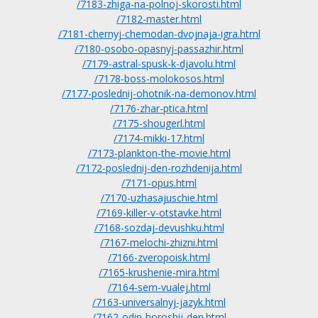
/7183-zhiga-na-polnoj-skorosti.html
/7182-master.html
/7181-chernyj-chemodan-dvojnaja-igra.html
/7180-osobo-opasnyj-passazhir.html
/7179-astral-spusk-k-djavolu.html
/7178-boss-molokosos.html
/7177-poslednij-ohotnik-na-demonov.html
/7176-zhar-ptica.html
/7175-shougerl.html
/7174-mikki-17.html
/7173-plankton-the-movie.html
/7172-poslednij-den-rozhdenija.html
/7171-opus.html
/7170-uzhasajuschie.html
/7169-killer-v-otstavke.html
/7168-sozdaj-devushku.html
/7167-melochi-zhizni.html
/7166-zveropoisk.html
/7165-krushenie-mira.html
/7164-sem-vualej.html
/7163-universalnyj-jazyk.html
/7162-odin-horoshij-den.html