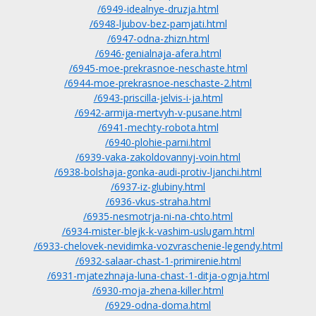
/6949-idealnye-druzja.html
/6948-ljubov-bez-pamjati.html
/6947-odna-zhizn.html
/6946-genialnaja-afera.html
/6945-moe-prekrasnoe-neschaste.html
/6944-moe-prekrasnoe-neschaste-2.html
/6943-priscilla-jelvis-i-ja.html
/6942-armija-mertvyh-v-pusane.html
/6941-mechty-robota.html
/6940-plohie-parni.html
/6939-vaka-zakoldovannyj-voin.html
/6938-bolshaja-gonka-audi-protiv-ljanchi.html
/6937-iz-glubiny.html
/6936-vkus-straha.html
/6935-nesmotrja-ni-na-chto.html
/6934-mister-blejk-k-vashim-uslugam.html
/6933-chelovek-nevidimka-vozvraschenie-legendy.html
/6932-salaar-chast-1-primirenie.html
/6931-mjatezhnaja-luna-chast-1-ditja-ognja.html
/6930-moja-zhena-killer.html
/6929-odna-doma.html