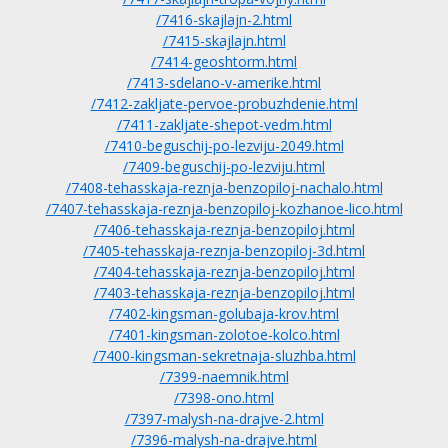
/7416-skajlajn-2.html
/7415-skajlajn.html
/7414-geoshtorm.html
/7413-sdelano-v-amerike.html
/7412-zakljate-pervoe-probuzhdenie.html
/7411-zakljate-shepot-vedm.html
/7410-beguschij-po-lezviju-2049.html
/7409-beguschij-po-lezviju.html
/7408-tehasskaja-reznja-benzopiloj-nachalo.html
/7407-tehasskaja-reznja-benzopiloj-kozhanoe-lico.html
/7406-tehasskaja-reznja-benzopiloj.html
/7405-tehasskaja-reznja-benzopiloj-3d.html
/7404-tehasskaja-reznja-benzopiloj.html
/7403-tehasskaja-reznja-benzopiloj.html
/7402-kingsman-golubaja-krov.html
/7401-kingsman-zolotoe-kolco.html
/7400-kingsman-sekretnaja-sluzhba.html
/7399-naemnik.html
/7398-ono.html
/7397-malysh-na-drajve-2.html
/7396-malysh-na-drajve.html