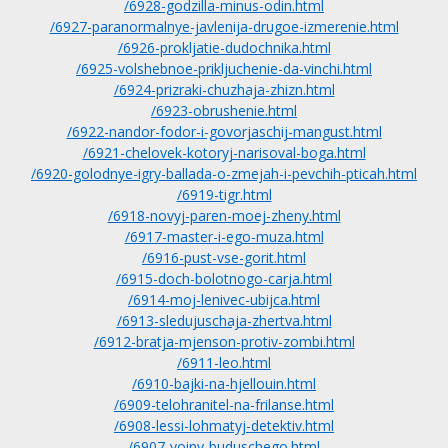
/6928-godzilla-minus-odin.html
/6927-paranormalnye-javlenija-drugoe-izmerenie.html
/6926-prokljatie-dudochnika.html
/6925-volshebnoe-prikljuchenie-da-vinchi.html
/6924-prizraki-chuzhaja-zhizn.html
/6923-obrushenie.html
/6922-nandor-fodor-i-govorjaschij-mangust.html
/6921-chelovek-kotoryj-narisoval-boga.html
/6920-golodnye-igry-ballada-o-zmejah-i-pevchih-pticah.html
/6919-tigr.html
/6918-novyj-paren-moej-zheny.html
/6917-master-i-ego-muza.html
/6916-pust-vse-gorit.html
/6915-doch-bolotnogo-carja.html
/6914-moj-lenivec-ubijca.html
/6913-sledujuschaja-zhertva.html
/6912-bratja-mjenson-protiv-zombi.html
/6911-leo.html
/6910-bajki-na-hjellouin.html
/6909-telohranitel-na-frilanse.html
/6908-lessi-lohmatyj-detektiv.html
/6907-voiny-buduschego.html