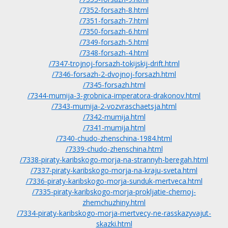
/7352-forsazh-8.html
/7351-forsazh-7.html
/7350-forsazh-6.html
/7349-forsazh-5.html
/7348-forsazh-4.html
/7347-trojnoj-forsazh-tokijskij-drift.html
/7346-forsazh-2-dvojnoj-forsazh.html
/7345-forsazh.html
/7344-mumija-3-grobnica-imperatora-drakonov.html
/7343-mumija-2-vozvraschaetsja.html
/7342-mumija.html
/7341-mumija.html
/7340-chudo-zhenschina-1984.html
/7339-chudo-zhenschina.html
/7338-piraty-karibskogo-morja-na-strannyh-beregah.html
/7337-piraty-karibskogo-morja-na-kraju-sveta.html
/7336-piraty-karibskogo-morja-sunduk-mertveca.html
/7335-piraty-karibskogo-morja-prokljatie-chernoj-
zhemchuzhiny.html
/7334-piraty-karibskogo-morja-mertvecy-ne-rasskazyvajut-
skazki.html