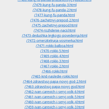
/7479-kung-fu-panda-3.html
/7478-kung-fu-panda-2.html
/7477-kung-fu-panda.html
/7476-zachetnyj-prepod-2.html
/7475-zachetnyj-prepod.html
/7474-rozhdenie-nacii.html
/7473-dedushka-legkogo-povedenija.html
/7472-omerzitelnaja-vosmerka.html
/7471-rokki-balboa.html
/7470-rokki-5.html
/7469-rokki-4.html
/7468-rokki-3.html
/7467-rokki-2.html
/7466-rokki.html
/7465-krid-nasledie-rokki.html
/7464-zdravstvuj-papa-novyj-god-2.html
/7463-zdravstvuj-papa-novyj-god.html
/7462-ivan-carevich-i-seryj-volk-6.html
/7461-ivan-carevich-i-seryj-volk-5.html
/7460-ivan-carevich-i-seryj-volk-4.html
/7459-ivan-carevich-i-seryj-volk-3.html