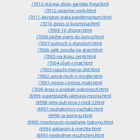
/7013-vtoraja-zhizn-garolda-fraja.html
/7012-opasnye-vody.html
/7011-devjatye-vrata-pandemonium.html
/7010-golos-iz-kosmosa.html
/7009-10-zhiznej.html
/7008-plohie-parni-do-konca.html
/7007-polnoch-s-djavolom.html
/7006-split-zvezda-na-grani.html
/7005-na-kraju-zemli.html
/7004-shah-i-mat.html
/7003-nauchi-menja-zhit.html
/7002-astral-noch-v-mogile.html
/7001-mister-i-missis-mahi.html
/7000-kruiz-v-poiskah-sokrovisch.html
/6999-superptashki-uletnaja-missija.html
/6998-vinni-puh-krov-i-med-2.html
/6997-neznakomcy-nachalo.html
/6996-ja-pomnju.html
/6995-montessori-vospitanie-ljubovju.html
/6994-galopom-k-mechte.html
/6993-neidealnye-muzhchiny.html