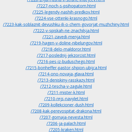
/7227-noch-s-psihopatom.html
/7225-legendy-nashih-predkov.html
/7224-vse-ottenki-krasnogo.html
/7223-kak-soblaznit-devushku-ili-o-chem-govorjat-muzhchiny.html
/7222-v-spiskah-ne-znachilsja.html
/7221-zavedi-menja.html
/7219-hagen-v-doline-nibelungov.html
/7218-delo-maldoror.html
/7217-poslednij-jekzorcist.html
/7216-pes-iz-buduschego.html
/7215-bonheffer-pastor-shpion-ubijca.html
/7214-ono-novaja-glava.html
/7213-deniskiny-rasskazy.html
/7212-tescha-v-zagule.html
/7211-mister-k.html
/7210-rejs-navylet.html
/7209-kollekcioner-dush.html
/7208-kak-perevospitat-drakona.html
/7207-gornaja-nevesta.html
/7206-ja-palach.html
/7205-kraken.html