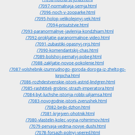
/7097-normalnaja-semja.html
/7096-noch-v-zooparke.html
/7095-holop-velikolepnyj-vek.html
/7094-prisutstvie.html
/7093-paranormalnye-javlenija-kondzhiam.html
/7092-prokljatie-paranormalnoe-video.html
/7091-zubastiki-opasnyj-rejs.html
/7090-komendantskij-chas.html
/7089-bolshoj-pernatyj-pobeg.html
/7088-zakljatie-novoe-pokolenie.html
/7087-volshebnik-izumrudnogo-goroda-doroga-iz-zheltogo-
kirpicha.html
/7086-rozhdestvenskie-istorii-astrid-lindgren.html
/7085-rashititeli-grobnic-strazh-imperatora.html
/7084-byt-luchshe-istorija-robbi-uiljamsa.html
/7083-novogodnie-istorii-zverushek.html
/7082-bejbi-dzhon.html
/7081-krjejven-ohotnik.html
/7080-vlastelin-kolec-vojna-rohirrimov.html
/7079-pervaja-vedma-novye-dushi.html
/7078-forsazh-polnyj-vpered.html