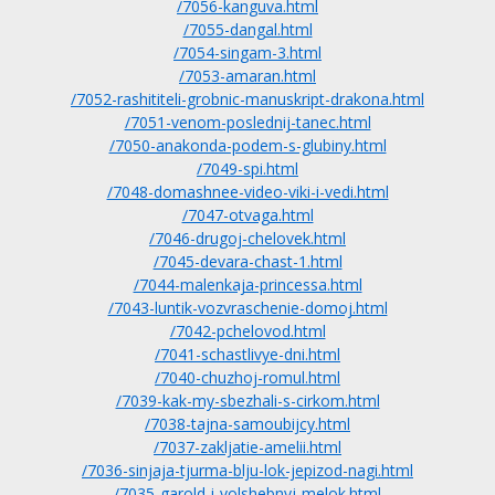
/7056-kanguva.html
/7055-dangal.html
/7054-singam-3.html
/7053-amaran.html
/7052-rashititeli-grobnic-manuskript-drakona.html
/7051-venom-poslednij-tanec.html
/7050-anakonda-podem-s-glubiny.html
/7049-spi.html
/7048-domashnee-video-viki-i-vedi.html
/7047-otvaga.html
/7046-drugoj-chelovek.html
/7045-devara-chast-1.html
/7044-malenkaja-princessa.html
/7043-luntik-vozvraschenie-domoj.html
/7042-pchelovod.html
/7041-schastlivye-dni.html
/7040-chuzhoj-romul.html
/7039-kak-my-sbezhali-s-cirkom.html
/7038-tajna-samoubijcy.html
/7037-zakljatie-amelii.html
/7036-sinjaja-tjurma-blju-lok-jepizod-nagi.html
/7035-garold-i-volshebnyj-melok.html