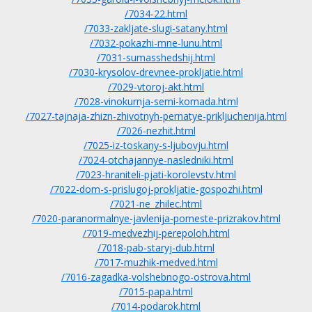
/7034-22.html
/7033-zakljate-slugi-satany.html
/7032-pokazhi-mne-lunu.html
/7031-sumasshedshij.html
/7030-krysolov-drevnee-prokljatie.html
/7029-vtoroj-akt.html
/7028-vinokurnja-semi-komada.html
/7027-tajnaja-zhizn-zhivotnyh-pernatye-prikljuchenija.html
/7026-nezhit.html
/7025-iz-toskany-s-ljubovju.html
/7024-otchajannye-nasledniki.html
/7023-hraniteli-pjati-korolevstv.html
/7022-dom-s-prislugoj-prokljatie-gospozhi.html
/7021-ne_zhilec.html
/7020-paranormalnye-javlenija-pomeste-prizrakov.html
/7019-medvezhij-perepoloh.html
/7018-pab-staryj-dub.html
/7017-muzhik-medved.html
/7016-zagadka-volshebnogo-ostrova.html
/7015-papa.html
/7014-podarok.html