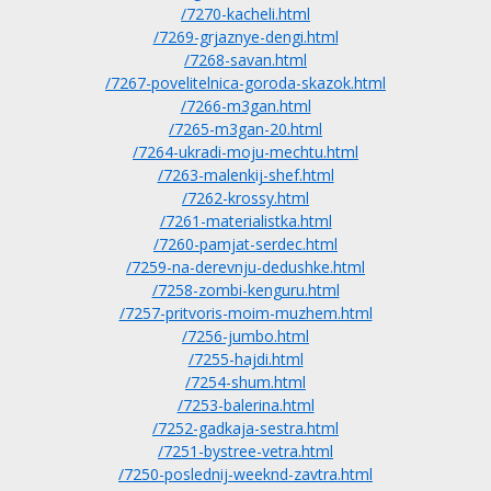
/7270-kacheli.html
/7269-grjaznye-dengi.html
/7268-savan.html
/7267-povelitelnica-goroda-skazok.html
/7266-m3gan.html
/7265-m3gan-20.html
/7264-ukradi-moju-mechtu.html
/7263-malenkij-shef.html
/7262-krossy.html
/7261-materialistka.html
/7260-pamjat-serdec.html
/7259-na-derevnju-dedushke.html
/7258-zombi-kenguru.html
/7257-pritvoris-moim-muzhem.html
/7256-jumbo.html
/7255-hajdi.html
/7254-shum.html
/7253-balerina.html
/7252-gadkaja-sestra.html
/7251-bystree-vetra.html
/7250-poslednij-weeknd-zavtra.html