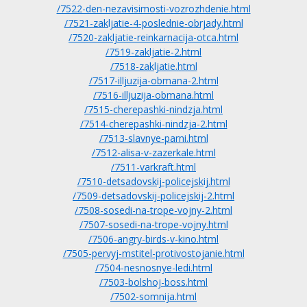
/7522-den-nezavisimosti-vozrozhdenie.html
/7521-zakljatie-4-poslednie-obrjady.html
/7520-zakljatie-reinkarnacija-otca.html
/7519-zakljatie-2.html
/7518-zakljatie.html
/7517-illjuzija-obmana-2.html
/7516-illjuzija-obmana.html
/7515-cherepashki-nindzja.html
/7514-cherepashki-nindzja-2.html
/7513-slavnye-parni.html
/7512-alisa-v-zazerkale.html
/7511-varkraft.html
/7510-detsadovskij-policejskij.html
/7509-detsadovskij-policejskij-2.html
/7508-sosedi-na-trope-vojny-2.html
/7507-sosedi-na-trope-vojny.html
/7506-angry-birds-v-kino.html
/7505-pervyj-mstitel-protivostojanie.html
/7504-nesnosnye-ledi.html
/7503-bolshoj-boss.html
/7502-somnija.html