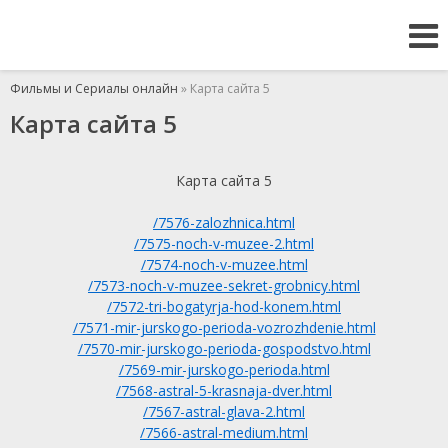
Фильмы и Сериалы онлайн
» Карта сайта 5
Карта сайта 5
Карта сайта 5
/7576-zalozhnica.html
/7575-noch-v-muzee-2.html
/7574-noch-v-muzee.html
/7573-noch-v-muzee-sekret-grobnicy.html
/7572-tri-bogatyrja-hod-konem.html
/7571-mir-jurskogo-perioda-vozrozhdenie.html
/7570-mir-jurskogo-perioda-gospodstvo.html
/7569-mir-jurskogo-perioda.html
/7568-astral-5-krasnaja-dver.html
/7567-astral-glava-2.html
/7566-astral-medium.html