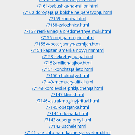
/7161-babushka-na-million.html
/7160-dorogaja-ja-bolshe-ne-perezvonju.html
/7159-rodnina.html
/7158-zalozhnica.html
/7157-reinkarnacija-predsmertnye-muki.html
/7156-moj-paren-princ.html
/7155-v-poterjannyh-zemljah.html
/7154-kapitan-amerika-novyj-mir.html
/7153-sekretnyj-papa.html
/7152-million-lajkov.html
/7151-konchitsja-leto.html
/7150-choknutye.html
/7149-memuary-ulitki.html
/7148-korolevskie-prikljuchenija.html
/7147-kliner.html
/7146-astral-mogilnyj-ritual.html
/7145-obezjanka.html
/7144-o-kanada.html
/7143-supergnomy.html
/7142-uschele.html
/7141-vse-chto-nam-kazhetsja-svetom.html