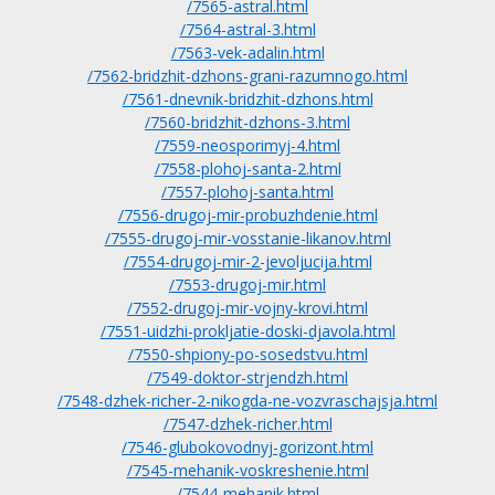
/7565-astral.html
/7564-astral-3.html
/7563-vek-adalin.html
/7562-bridzhit-dzhons-grani-razumnogo.html
/7561-dnevnik-bridzhit-dzhons.html
/7560-bridzhit-dzhons-3.html
/7559-neosporimyj-4.html
/7558-plohoj-santa-2.html
/7557-plohoj-santa.html
/7556-drugoj-mir-probuzhdenie.html
/7555-drugoj-mir-vosstanie-likanov.html
/7554-drugoj-mir-2-jevoljucija.html
/7553-drugoj-mir.html
/7552-drugoj-mir-vojny-krovi.html
/7551-uidzhi-prokljatie-doski-djavola.html
/7550-shpiony-po-sosedstvu.html
/7549-doktor-strjendzh.html
/7548-dzhek-richer-2-nikogda-ne-vozvraschajsja.html
/7547-dzhek-richer.html
/7546-glubokovodnyj-gorizont.html
/7545-mehanik-voskreshenie.html
/7544-mehanik.html