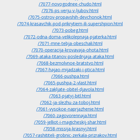
/7077-novogodnee-chudo.html
/7076-ps-verju-v-ljubov.html
/7075-ostrov-propavshih-devchonok.html
/7074-krasavchik-pod-prikrytiem-ili-supershpion.html
/7073-pobeg.html
/7072-odna-doma-velikolepnaja-pjaterka.html
/7071-mne-tebja-obeschali.html
/7070-operacija-krovavaja-ohota.html
/7069-ataka-titanov-poslednjaja-ataka.html
/7068-bezmolvnoe-bratstvo.html
/7067-hajao-mijadzaki-i-ptica.html
/7066-pushpa.html
/7065-pushpa-2-vlast.html
/7064-zakljate-obitel-djavola.html
/7063-pjatyj-bitl.html
/7062-ja-slezhu-za-toboj.html
/7061-vysokoe-naprjazhenie.html
/7060-zagovorennaja.html
/7059-jelliot-i-magicheskij-shar.html
/7058-missija-krasnyj.html
/7057-rashititeli-grobnic-zerkala-prizrakov.html