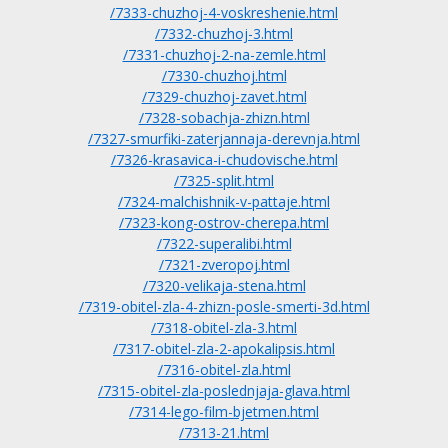
/7333-chuzhoj-4-voskreshenie.html
/7332-chuzhoj-3.html
/7331-chuzhoj-2-na-zemle.html
/7330-chuzhoj.html
/7329-chuzhoj-zavet.html
/7328-sobachja-zhizn.html
/7327-smurfiki-zaterjannaja-derevnja.html
/7326-krasavica-i-chudovische.html
/7325-split.html
/7324-malchishnik-v-pattaje.html
/7323-kong-ostrov-cherepa.html
/7322-superalibi.html
/7321-zveropoj.html
/7320-velikaja-stena.html
/7319-obitel-zla-4-zhizn-posle-smerti-3d.html
/7318-obitel-zla-3.html
/7317-obitel-zla-2-apokalipsis.html
/7316-obitel-zla.html
/7315-obitel-zla-poslednjaja-glava.html
/7314-lego-film-bjetmen.html
/7313-21.html