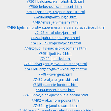
/7501-belosnezhka-i-ohotnik-2.html
/7500-belosnezhka-i-ohotnik.html
/7499-prishelcy-3-vzjatie-bastilii.html
/7498-kniga-dzhunglej.html
/7497-missija-v-majami.html
/7496-bjetmen-protiv-supermena-na-zare-spravedlivosti.html
/7495-korol-obezjan.html
/7494-ljudi-iks-apokalipsis.html
/7493-ljudi-iks-pervyj-klass.html
/7492-ljudi-iks-nachalo-rosomaha.html
/7491-ljudi-iks-2.html
/7490-ljudi-iks.html
/7489-divergent-glava-3-za-stenoj.html
/7488-divergent-glava-2-insurgent.html
/7487-divergent.html
/7486-bratja-iz-grimsbi.html
/7485-padenie-londona.html
/7484-mister-holms.html
/7483-novye-prikljuchenija-aladdina.html
/7482-v-aktivnom-poiske.html
/7481-i-grjanul-shtorm.html
/7480-kung-fu-panda-prazdnichnyj-vypusk.html