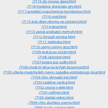
/7119-zlo-novaja-glava.html
/7118-hjedshot-zhestokie-igry.html
/7117-povelitel-svjaschennoe-korolevstvo.html
/7116-vopl.html
/7115-bob-dilan-nikomu-ne-izvestnyj.html
/7114-deva.html
/7113-astral-prokljatie-mertvyh.html
/7112-forsazh-evrotur.html
/7111-stekloduv.html
/7110-samyj-cennyj-gruz.html
/7109-bratja-po-notam.html
/7108-oboroten.html
/7107-kajara-put-sudby.html
/7106-modi-tri-dnja-na-kryljah-bezumija.html
/7105-shkola-magicheskih-zverej-zagadka-volshebnogo-lesa.html
/7104-chto-skryvaet-iren.html
/7103-razbitye-serdca.html
/7102-snova-v-dele.html
/7101-vulfmen.html
/7100-vladyki-nebes.html
/7099-chto-sluchilos-osenju.html
/7098-hochu-sejchas.html