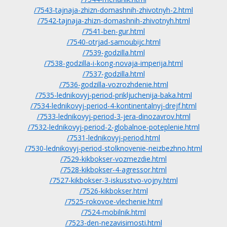
/7543-tajnaja-zhizn-domashnih-zhivotnyh-2.html
/7542-tajnaja-zhizn-domashnih-zhivotnyh.html
/7541-ben-gur.html
/7540-otrjad-samoubijc.html
/7539-godzilla.html
/7538-godzilla-i-kong-novaja-imperija.html
/7537-godzilla.html
/7536-godzilla-vozrozhdenie.html
/7535-lednikovyj-period-prikljuchenija-baka.html
/7534-lednikovyj-period-4-kontinentalnyj-drejf.html
/7533-lednikovyj-period-3-jera-dinozavrov.html
/7532-lednikovyj-period-2-globalnoe-poteplenie.html
/7531-lednikovyj-period.html
/7530-lednikovyj-period-stolknovenie-neizbezhno.html
/7529-kikbokser-vozmezdie.html
/7528-kikbokser-4-agressor.html
/7527-kikbokser-3-iskusstvo-vojny.html
/7526-kikbokser.html
/7525-rokovoe-vlechenie.html
/7524-mobilnik.html
/7523-den-nezavisimosti.html