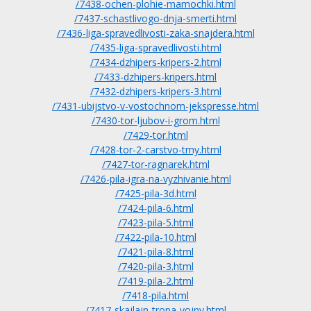
/7438-ochen-plohie-mamochki.html
/7437-schastlivogo-dnja-smerti.html
/7436-liga-spravedlivosti-zaka-snajdera.html
/7435-liga-spravedlivosti.html
/7434-dzhipers-kripers-2.html
/7433-dzhipers-kripers.html
/7432-dzhipers-kripers-3.html
/7431-ubijstvo-v-vostochnom-jekspresse.html
/7430-tor-ljubov-i-grom.html
/7429-tor.html
/7428-tor-2-carstvo-tmy.html
/7427-tor-ragnarek.html
/7426-pila-igra-na-vyzhivanie.html
/7425-pila-3d.html
/7424-pila-6.html
/7423-pila-5.html
/7422-pila-10.html
/7421-pila-8.html
/7420-pila-3.html
/7419-pila-2.html
/7418-pila.html
/7417-skajlajn-tropa-vojny.html