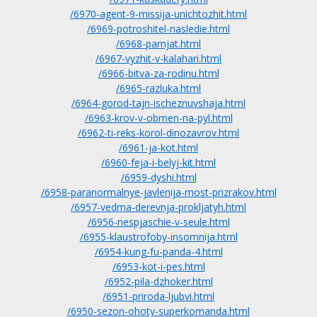
/6970-agent-9-missija-unichtozhit.html
/6969-potroshitel-nasledie.html
/6968-pamjat.html
/6967-vyzhit-v-kalahari.html
/6966-bitva-za-rodinu.html
/6965-razluka.html
/6964-gorod-tajn-ischeznuvshaja.html
/6963-krov-v-obmen-na-pyl.html
/6962-ti-reks-korol-dinozavrov.html
/6961-ja-kot.html
/6960-feja-i-belyj-kit.html
/6959-dyshi.html
/6958-paranormalnye-javlenija-most-prizrakov.html
/6957-vedma-derevnja-prokljatyh.html
/6956-nespjaschie-v-seule.html
/6955-klaustrofoby-insomnija.html
/6954-kung-fu-panda-4.html
/6953-kot-i-pes.html
/6952-pila-dzhoker.html
/6951-priroda-ljubvi.html
/6950-sezon-ohoty-superkomanda.html