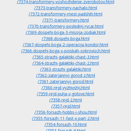
/7374-transformery-voshozhdenie-zverobotov.html
/7373-transformery-nachalo.html
/7372-transformery-mest-padshih.html
/7371-transformery.html
/7370-transformery-poslednij-rycar.html
/7369-dospehi-boga-3-missija-zodiak.html
/7368-dospehi-boga.html
/7367-dospehi-boga-2-operacija-kondor.html
/7366-dospehi-boga-v-poiskah-sokrovisch.html
/7365-strazhi-galaktiki-chast-3.html
/7364-strazhi-galaktiki-chast-2.html
/7363-strazhi-galaktiki.html
/7362-zaterjannyj-gorod-z.html
/7361-zaterjannyj-gorod.html
/7360-rejd-vyzhivshij.html
/7359-rejd-pulja-v-golove.html
/7358-rejd-2.html
/7357-rejd.html
/7356-forsazh-hobbs-i-shou.html
/7355-forsazh-11-fast-x-part-2.html
/7354-forsazh-10.html
/7353-forsazh-9.html