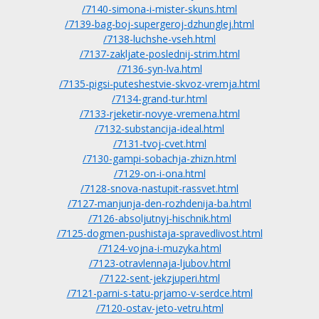
/7140-simona-i-mister-skuns.html
/7139-bag-boj-supergeroj-dzhunglej.html
/7138-luchshe-vseh.html
/7137-zakljate-poslednij-strim.html
/7136-syn-lva.html
/7135-pigsi-puteshestvie-skvoz-vremja.html
/7134-grand-tur.html
/7133-rjeketir-novye-vremena.html
/7132-substancija-ideal.html
/7131-tvoj-cvet.html
/7130-gampi-sobachja-zhizn.html
/7129-on-i-ona.html
/7128-snova-nastupit-rassvet.html
/7127-manjunja-den-rozhdenija-ba.html
/7126-absoljutnyj-hischnik.html
/7125-dogmen-pushistaja-spravedlivost.html
/7124-vojna-i-muzyka.html
/7123-otravlennaja-ljubov.html
/7122-sent-jekzjuperi.html
/7121-parni-s-tatu-prjamo-v-serdce.html
/7120-ostav-jeto-vetru.html