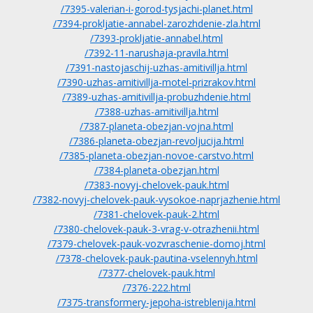
/7395-valerian-i-gorod-tysjachi-planet.html
/7394-prokljatie-annabel-zarozhdenie-zla.html
/7393-prokljatie-annabel.html
/7392-11-narushaja-pravila.html
/7391-nastojaschij-uzhas-amitivillja.html
/7390-uzhas-amitivillja-motel-prizrakov.html
/7389-uzhas-amitivillja-probuzhdenie.html
/7388-uzhas-amitivillja.html
/7387-planeta-obezjan-vojna.html
/7386-planeta-obezjan-revoljucija.html
/7385-planeta-obezjan-novoe-carstvo.html
/7384-planeta-obezjan.html
/7383-novyj-chelovek-pauk.html
/7382-novyj-chelovek-pauk-vysokoe-naprjazhenie.html
/7381-chelovek-pauk-2.html
/7380-chelovek-pauk-3-vrag-v-otrazhenii.html
/7379-chelovek-pauk-vozvraschenie-domoj.html
/7378-chelovek-pauk-pautina-vselennyh.html
/7377-chelovek-pauk.html
/7376-222.html
/7375-transformery-jepoha-istreblenija.html