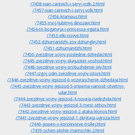
/7458-ivan-carevich-i-seryj-volk-2.html
/7457-ivan-carevich-i-seryj-volk.html
/7456-krampus.html
/7455-moj-ljubimyj-dinozavr.html
/7454-tri-bogatyrja-i-princessa-egipta.html
/7453-elki-novye.html
/7452-dzhumandzhi-zov-dzhunglej.html
/7451-dzhumandzhi.html
/7450-zvezdnye-vojny-poslednie-dzhedai.html
/7449-zvezdnye-vojny-skajuoker-voshod.html
/7448-zvezdnye-vojny-probuzhdenie-sily.html
/7447-izgoj-odin-zvezdnye-vojny-istorii.html
/7446-zvezdnye-vojny-jepizod-6-vozvraschenie-dzhedaja.html
/7445-zvezdnye-vojny-jepizod-5-imperija-nanosit-otvetnyj-
udar.html
/7444-zvezdnye-vojny-jepizod-4-novaja-nadezhda.html
/7443-zvezdnye-vojny-jepizod-3-mest-sithov.html
/7442-zvezdnye-vojny-jepizod-2-ataka-klonov.html
/7441-zvezdnye-vojny-jepizod-1-skrytaja-ugroza.html
/7440-jespen-v-korolevstve-trollej.html
/7439-ochen-plohie-mamochki-2.html