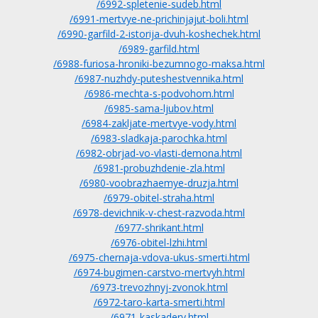
/6992-spletenie-sudeb.html
/6991-mertvye-ne-prichinjajut-boli.html
/6990-garfild-2-istorija-dvuh-koshechek.html
/6989-garfild.html
/6988-furiosa-hroniki-bezumnogo-maksa.html
/6987-nuzhdy-puteshestvennika.html
/6986-mechta-s-podvohom.html
/6985-sama-ljubov.html
/6984-zakljate-mertvye-vody.html
/6983-sladkaja-parochka.html
/6982-obrjad-vo-vlasti-demona.html
/6981-probuzhdenie-zla.html
/6980-voobrazhaemye-druzja.html
/6979-obitel-straha.html
/6978-devichnik-v-chest-razvoda.html
/6977-shrikant.html
/6976-obitel-lzhi.html
/6975-chernaja-vdova-ukus-smerti.html
/6974-bugimen-carstvo-mertvyh.html
/6973-trevozhnyj-zvonok.html
/6972-taro-karta-smerti.html
/6971-kaskadery.html