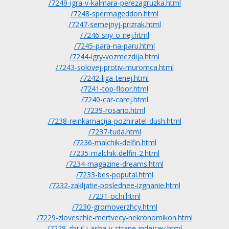
/7249-igra-v-kalmara-perezagruzka.html
/7248-spermageddon.html
/7247-semejnyj-prizrak.html
/7246-sny-o-nej.html
/7245-para-na-paru.html
/7244-igry-vozmezdija.html
/7243-solovej-protiv-muromca.html
/7242-liga-tenej.html
/7241-top-floor.html
/7240-car-carej.html
/7239-rosario.html
/7238-reinkarnacija-pozhiratel-dush.html
/7237-tuda.html
/7236-malchik-delfin.html
/7235-malchik-delfin-2.html
/7234-magazine-dreams.html
/7233-bes-poputal.html
/7232-zakljatie-poslednee-izgnanie.html
/7231-ochi.html
/7230-gromoverzhcy.html
/7229-zloveschie-mertvecy-nekronomikon.html
/7228-zhjul-i-asha-v-strane-indejcev.html