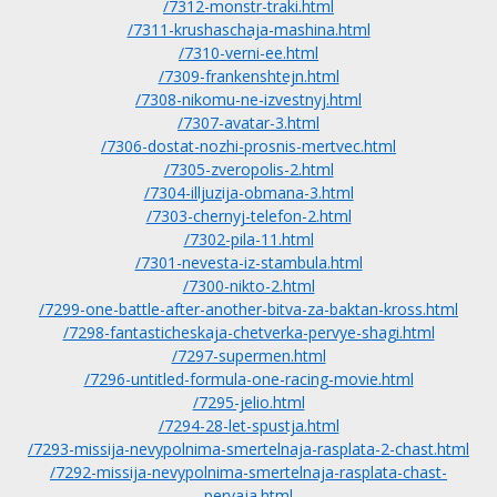
/7312-monstr-traki.html
/7311-krushaschaja-mashina.html
/7310-verni-ee.html
/7309-frankenshtejn.html
/7308-nikomu-ne-izvestnyj.html
/7307-avatar-3.html
/7306-dostat-nozhi-prosnis-mertvec.html
/7305-zveropolis-2.html
/7304-illjuzija-obmana-3.html
/7303-chernyj-telefon-2.html
/7302-pila-11.html
/7301-nevesta-iz-stambula.html
/7300-nikto-2.html
/7299-one-battle-after-another-bitva-za-baktan-kross.html
/7298-fantasticheskaja-chetverka-pervye-shagi.html
/7297-supermen.html
/7296-untitled-formula-one-racing-movie.html
/7295-jelio.html
/7294-28-let-spustja.html
/7293-missija-nevypolnima-smertelnaja-rasplata-2-chast.html
/7292-missija-nevypolnima-smertelnaja-rasplata-chast-
pervaja.html