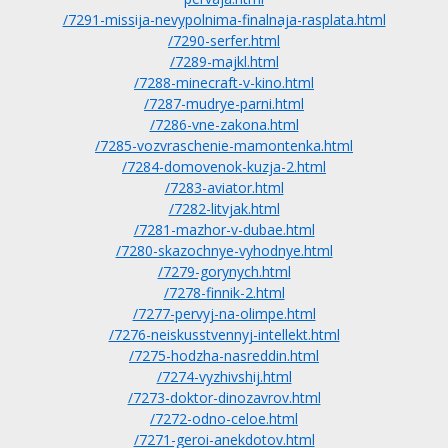
/7291-missija-nevypolnima-finalnaja-rasplata.html
/7290-serfer.html
/7289-majkl.html
/7288-minecraft-v-kino.html
/7287-mudrye-parni.html
/7286-vne-zakona.html
/7285-vozvraschenie-mamontenka.html
/7284-domovenok-kuzja-2.html
/7283-aviator.html
/7282-litvjak.html
/7281-mazhor-v-dubae.html
/7280-skazochnye-vyhodnye.html
/7279-gorynych.html
/7278-finnik-2.html
/7277-pervyj-na-olimpe.html
/7276-neiskusstvennyj-intellekt.html
/7275-hodzha-nasreddin.html
/7274-vyzhivshij.html
/7273-doktor-dinozavrov.html
/7272-odno-celoe.html
/7271-geroi-anekdotov.html