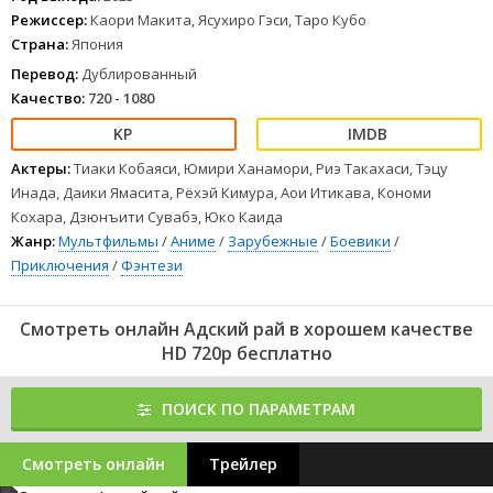
Режиссер:
Каори Макита, Ясухиро Гэси, Таро Кубо
Страна:
Япония
Перевод:
Дублированный
Качество:
720 - 1080
Актеры:
Тиаки Кобаяси, Юмири Ханамори, Риэ Такахаси, Тэцу
Инада, Даики Ямасита, Рёхэй Кимура, Аои Итикава, Кономи
Кохара, Дзюнъити Сувабэ, Юко Каида
Жанр:
Мультфильмы
/
Аниме
/
Зарубежные
/
Боевики
/
Приключения
/
Фэнтези
Смотреть онлайн Адский рай в хорошем качестве
HD 720p бесплатно
ПОИСК ПО ПАРАМЕТРАМ
Смотреть онлайн
Трейлер