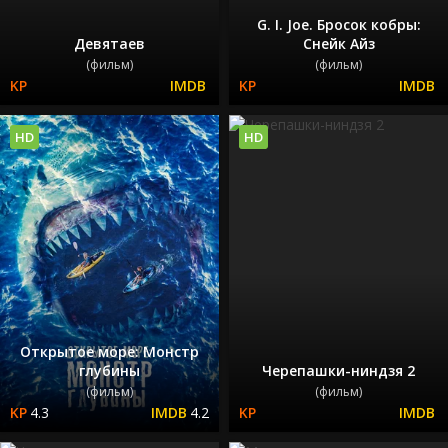
G. I. Joe. Бросок кобры:
Девятаев
Снейк Айз
(фильм)
(фильм)
HD
HD
Открытое море: Монстр
глубины
Черепашки-ниндзя 2
(фильм)
(фильм)
4.3
4.2