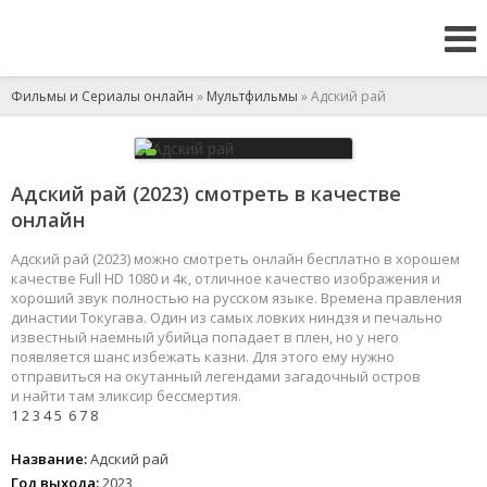
Фильмы и Сериалы онлайн
»
Мультфильмы
» Адский рай
Адский рай (2023) смотреть в качестве
онлайн
Адский рай (2023) можно смотреть онлайн бесплатно в хорошем
качестве Full HD 1080 и 4к, отличное качество изображения и
хороший звук полностью на русском языке. Времена правления
династии Токугава. Один из самых ловких ниндзя и печально
известный наемный убийца попадает в плен, но у него
появляется шанс избежать казни. Для этого ему нужно
отправиться на окутанный легендами загадочный остров
и найти там эликсир бессмертия.
1
2
3
4
5
6
7
8
Название:
Адский рай
Год выхода:
2023