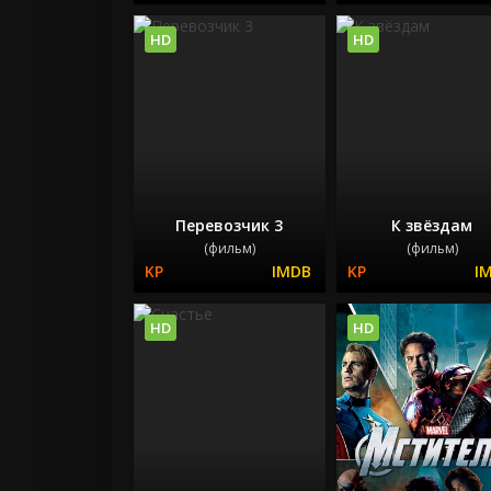
HD
HD
Перевозчик 3
К звёздам
(фильм)
(фильм)
HD
HD