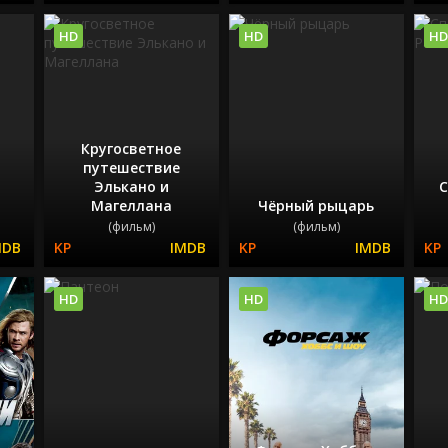
HD
HD
HD
Кругосветное
путешествие
Элькано и
С
Магеллана
Чёрный рыцарь
(фильм)
(фильм)
HD
HD
HD