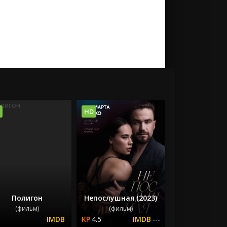
HD
Полигон
Непослушная (2023)
(фильм)
(фильм)
4.5
---