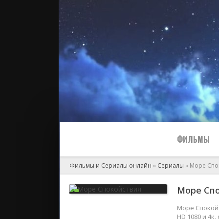
ФИЛЬМЫ
Фильмы и Сериалы онлайн
»
Сериалы
» Море Спо
Все
Море Спо
2024
Море Спокойс
HD 1080 и 4к