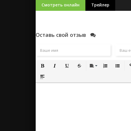
Смотреть онлайн
Трейлер
Оставь свой отзыв
Полужирный
Курсив
Подчеркнутый
Зачеркнутый
Выравнивание
Нумерованный
Маркиро
Вс
Вставка спойлера