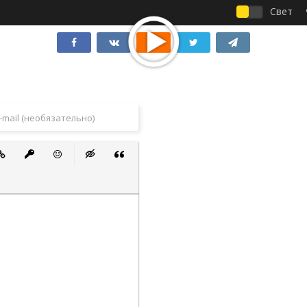
Свет
 список
ванный список
тавить ссылку
Вставить защищенную ссылку
Вставить смайлик
Вставка скрытого текста
Вставка цитаты