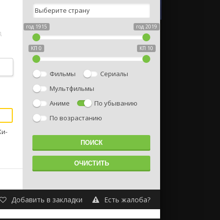
ь
год 1915
год 2019
д
КП 0
КП 10
м
Фильмы
Сериалы
Мультфильмы
Аниме
По убыванию
По возрастанию
Хи-
Добавить в закладки
Есть жалоба?