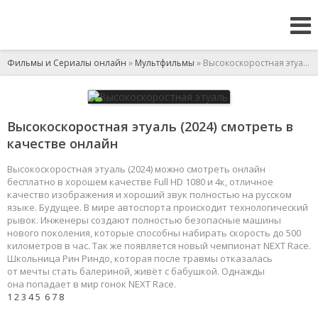
Фильмы и Сериалы онлайн
»
Мультфильмы
» Высокоскоростная этуаль
Высокоскоростная этуаль (2024) смотреть в
качестве онлайн
Высокоскоростная этуаль (2024) можно смотреть онлайн
бесплатно в хорошем качестве Full HD 1080 и 4к, отличное
качество изображения и хороший звук полностью на русском
языке. Будущее. В мире автоспорта происходит технологический
рывок. Инженеры создают полностью безопасные машины
нового поколения, которые способны набирать скорость до 500
километров в час. Так же появляется новый чемпионат NEXT Race.
Школьница Рин Риндо, которая после травмы отказалась
от мечты стать балериной, живёт с бабушкой. Однажды
она попадает в мир гонок NEXT Race.
1
2
3
4
5
6
7
8