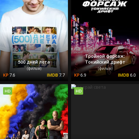
Тройной форсаж:
500 дней лета
Токийский дрифт
(фильм)
(фильм)
7.6
7.7
6.9
6.0
HD
HD