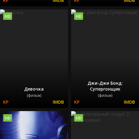
HD
HD
Джи-Джи Бонд:
Девочка
Супергонщик
(фильм)
(фильм)
HD
HD