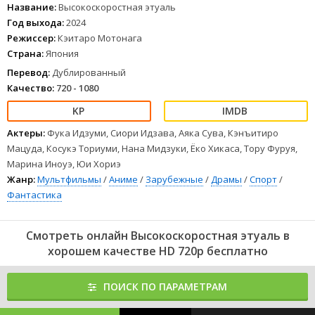
Название:
Высокоскоростная этуаль
Год выхода:
2024
Режиссер:
Кэитаро Мотонага
Страна:
Япония
Перевод:
Дублированный
Качество:
720 - 1080
Актеры:
Фука Идзуми, Сиори Идзава, Аяка Сува, Кэнъитиро
Мацуда, Косукэ Ториуми, Нана Мидзуки, Ёко Хикаса, Тору Фуруя,
Марина Иноуэ, Юи Хориэ
Жанр:
Мультфильмы
/
Аниме
/
Зарубежные
/
Драмы
/
Спорт
/
Фантастика
Смотреть онлайн Высокоскоростная этуаль в
хорошем качестве HD 720p бесплатно
ПОИСК ПО ПАРАМЕТРАМ