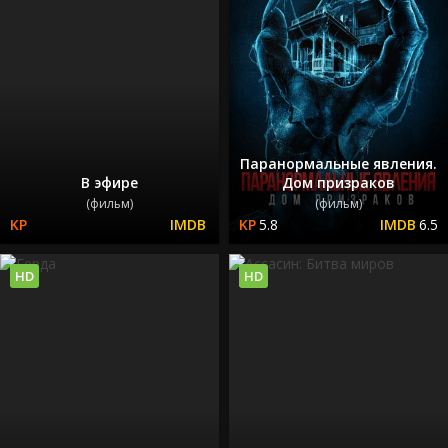
Паранормальные явления.
В эфире
Дом призраков
(фильм)
(фильм)
5.8
6.5
HD
HD