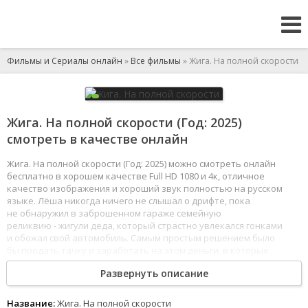
Фильмы и Сериалы онлайн
»
Все фильмы
» Жига. На полной скорости
Жига. На полной скорости (Год: 2025)
смотреть в качестве онлайн
Жига. На полной скорости (Год: 2025) можно смотреть онлайн
бесплатно в хорошем качестве Full HD 1080 и 4к, отличное
качество изображения и хороший звук полностью на русском
языке. Лёша никогда ничего не слышал о дрифте, пока
не обнаружил в заброшенном гараже семейную
реликвию - жигули деда, который страстно увлекался гонками
и обожал свой автомобиль. Самым простым решением было
бы продать тачку и заработать на этом деньги, в которых
именно в этот момент так нуждается его семья. Но на пути
Развернуть описание
молодого человека возникает популярный блогер Шкурный,
который предлагает сделку: Лёша должен проиграть звезде
гонку на жигулях в прямом эфире и получить за это денежный
Название:
Жига. На полной скорости