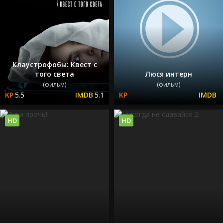
Клаустрофобы: Квест с
того света
Люся интерн
(фильм)
(фильм)
5.5
5.1
HD
HD