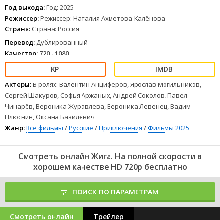
приз. Погружаясь в яркий мир дрифта и в историю деда-
Год выхода:
Год: 2025
конструктора, Лёша делает ставку на себя.
Режиссер:
Режиссер: Наталия Ахметова-Калёнова
1
2
3
4
5
6
7
8
Страна:
Страна: Россия
Перевод:
Дублированный
Качество:
720 - 1080
Актеры:
В ролях: Валентин Анциферов, Ярослав Могильников,
Сергей Шакуров, Софья Аржаных, Андрей Соколов, Павел
Чинарёв, Вероника Журавлева, Вероника Левенец, Вадим
Плюснин, Оксана Базилевич
Жанр:
Все фильмы
/
Русские
/
Приключения
/
Фильмы 2025
Смотреть онлайн Жига. На полной скорости в
хорошем качестве HD 720p бесплатно
ПОИСК ПО ПАРАМЕТРАМ
Смотреть онлайн
Трейлер