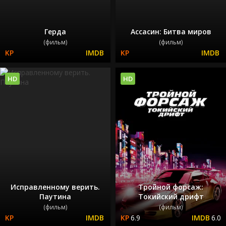
Герда
Ассасин: Битва миров
(фильм)
(фильм)
HD
HD
Исправленному верить.
Тройной форсаж:
Паутина
Токийский дрифт
(фильм)
(фильм)
6.9
6.0