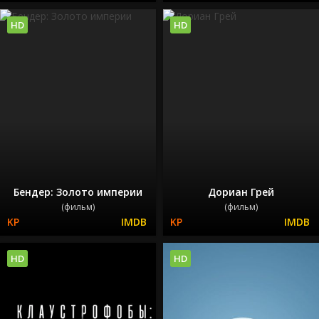
HD
HD
Бендер: Золото империи
Дориан Грей
(фильм)
(фильм)
HD
HD