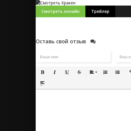
Смотреть онлайн
Трейлер
Оставь свой отзыв
Полужирный
Курсив
Подчеркнутый
Зачеркнутый
Выравнивание
Нумерованный
Маркиро
Вс
Вставка спойлера