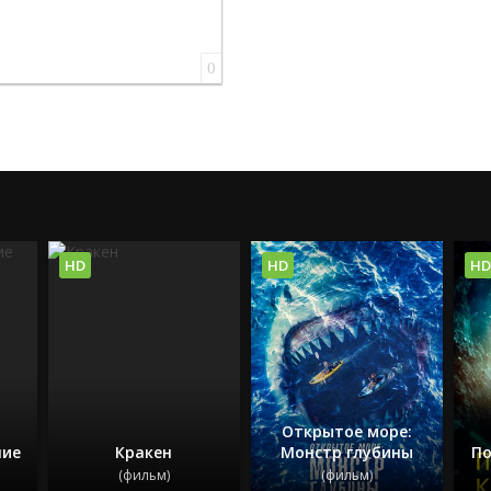
0
HD
HD
HD
Открытое море:
ние
Кракен
Монстр глубины
По
(фильм)
(фильм)