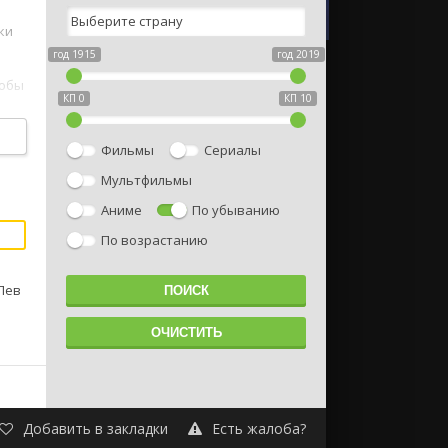
ки
год 1915
год 2019
тобы
КП 0
КП 10
я
щее
Фильмы
Сериалы
,
Мультфильмы
Аниме
По убыванию
По возрастанию
Лев
Добавить в закладки
Есть жалоба?