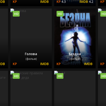
4.3
4.2
HD
HD
HD
Голова
Бездна
(фильм)
(фильм)
HD
HD
HD