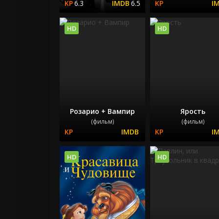
6.3
6.5
HD
HD
Розарио + Вампир
Ярость
(фильм)
(фильм)
HD
HD