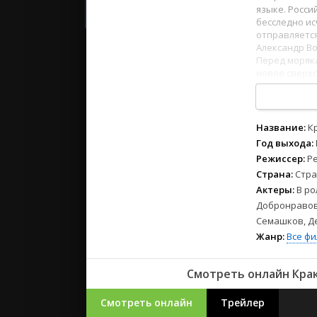
2023
языке. Росс
2022
бесследно ис
отправляетс
2021
Александр В
Перед моряка
новое сверхс
Русские
геологически
СССР
Кракен: гига
интеллектом 
Зарубежн
разыскивающ
Название:
К
1
2
3
4
5
6
7
8
Год выхода:
Режиссер:
Р
Страна:
Стра
Актеры:
В ро
Добронравов,
Семашков, Д
Жанр:
Все ф
Смотреть онлайн Крак
Смотреть онлайн
Трейлер