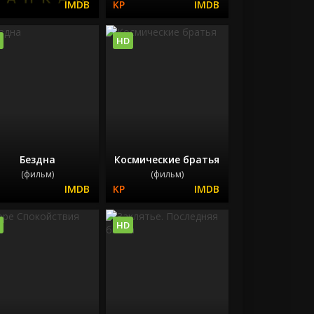
HD
Бездна
Космические братья
(фильм)
(фильм)
HD