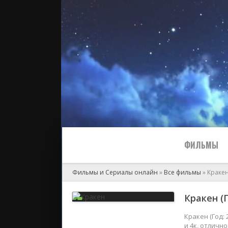
ФИЛЬМЫ
Фильмы и Сериалы онлайн
»
Все фильмы
» Краке
Все
Кракен (
2024
Кракен (Год:
и 4к, отличн