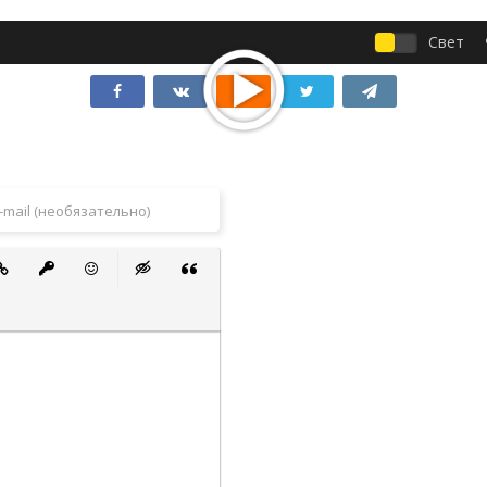
Свет
 список
ванный список
тавить ссылку
Вставить защищенную ссылку
Вставить смайлик
Вставка скрытого текста
Вставка цитаты