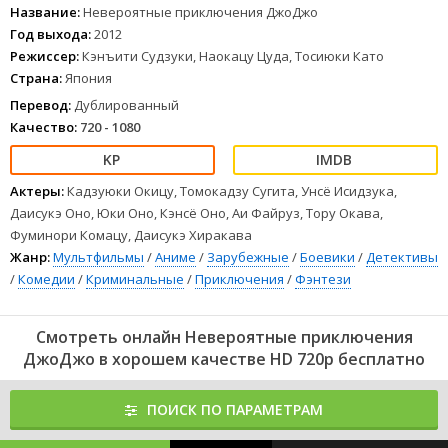
превратить его в неуязвимого вампира. На протяжении многих
Название:
Невероятные приключения ДжоДжо
десятилетий против зла будут сражаться представители разных
Год выхода:
2012
поколений семьи Джостар: Джонатан Джостар, Джозеф Джостар,
Режиссер:
Кэнъити Судзуки, Наокацу Цуда, Тосиюки Като
Джотаро Куджо, Джосукэ Хигасиката, Джорно Джованна, Джолин
Страна:
Япония
Куджо.
1
2
3
4
5
6
7
8
Перевод:
Дублированный
Качество:
720 - 1080
Актеры:
Кадзуюки Окицу, Томокадзу Сугита, Унсё Исидзука,
Даисукэ Оно, Юки Оно, Кэнсё Оно, Аи Файруз, Тору Окава,
Фуминори Комацу, Даисукэ Хиракава
Жанр:
Мультфильмы
/
Аниме
/
Зарубежные
/
Боевики
/
Детективы
/
Комедии
/
Криминальные
/
Приключения
/
Фэнтези
Смотреть онлайн Невероятные приключения
ДжоДжо в хорошем качестве HD 720p бесплатно
ПОИСК ПО ПАРАМЕТРАМ