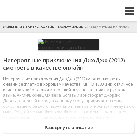
Фильмы и Сериалы онлайн
»
Мультфильмы
» Невероятные приключения ДжоДжо
Невероятные приключения ДжоДжо (2012)
смотреть в качестве онлайн
Невероятные приключения ДжоДжо (2012) можно смотреть
онлайн бесплатно в хорошем качестве Full HD 1080 и 4к, отличное
качество изображения и хороший звук полностью на русском
языке. Англия, конец XIX века. Богатый аристократ Джордж
Джостар, верный некогда данному слову, принимает в семью
осиротевшего бедного парня Дио и теперь относится к нему как к
сыну. Родной же сын Джорджа Джонатан совсем не рад новому
«брату», ведь тот превосходит его во всём, но вскоре
благородство отца обернётся для него настоящей трагедией.
Развернуть описание
Внимание Дио привлекает Каменная маска - семейная реликвия,
украв которую он высвобождает древние силы, способные