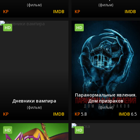
(фильм)
(фильм)
HD
HD
Паранормальные явления.
Дневники вампира
Дом призраков
(фильм)
(фильм)
5.8
6.5
HD
HD