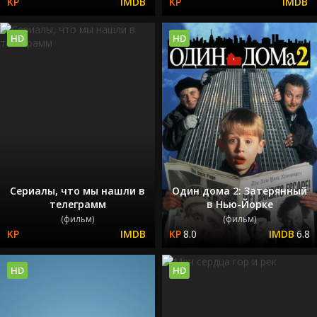
HD
HD
Сериалы, что мы нашли в
Один дома 2: Затерянный
телеграмм
в Нью-Йорке
(фильм)
(фильм)
8.0
6.8
HD
HD