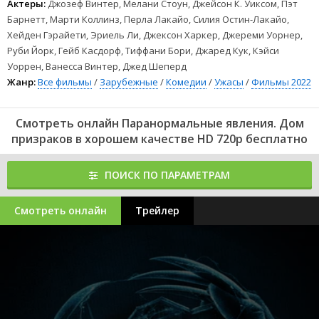
захочется сбежать, но теперь такой возможности у него не
Актеры:
Джозеф Винтер, Мелани Стоун, Джейсон К. Уиксом, Пэт
будет. Шон бродит по комнатам проклятого места и сталкивается
Барнетт, Марти Коллинз, Перла Лакайо, Силия Остин-Лакайо,
с загадочными надписями на стенах и таинственными
Хейден Гэрайети, Эриель Ли, Джексон Харкер, Джереми Уорнер,
предметами. Очень скоро на блогера действительно нападают
Руби Йорк, Гейб Касдорф, Тиффани Бори, Джаред Кук, Кэйси
потусторонние силы. Шону приходится обращаться к
заклинаниям из древних книг, быстро гуглить значение надписей
Уоррен, Ванесса Винтер, Джед Шеперд
на стенах и из подручных средств делать защитные амулеты. На
Жанр:
Все фильмы
/
Зарубежные
/
Комедии
/
Ужасы
/
Фильмы 2022
выручку также приходят зрители, которые записывают ролики
для стримера. Трансляция становится невероятно популярной,
но, возможно, до утра Шон дожить не сможет. Зато умрёт героем,
Смотреть онлайн Паранормальные явления. Дом
обелившим своё честное имя и собравшим у экранов гаджетов
призраков в хорошем качестве HD 720p бесплатно
миллионы зрителей.
209
210
211
212
213
214
ПОИСК ПО ПАРАМЕТРАМ
1
2
3
4
5
6
7
8
Смотреть онлайн
Трейлер