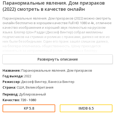
Паранормальные явления. Дом призраков
(2022) смотреть в качестве онлайн
Паранормальные явления. Дом призраков (2022) можно смотреть
онлайн бесплатно в хорошем качестве Full HD 1080 и 4к, отличное
качество изображения и хороший звук полностью на русском
языке. Блогер Шон Радди (Джозеф Винтер) собрал миллионы
подписчиков на стримах и роликах с пранками, далеко не все из
них были безобидными. Один его пранк зашёл слишком далеко,
на блогера ополчилась общественность. Шону приходится
извиняться за неприемлемый ролик. Спонсоры к блогеру
вернулись, но с подписчиками ситуация всё равно не лучшая,
Развернуть описание
поэтому парню приходится решаться на отчаянный шаг. Радди
не раз рассказывал во время стримов, что больше всего на свете
он боится привидений. В канун Хэллоуина Шон отправляется в
Название:
Паранормальные явления. Дом призраков
расположенный в глуши особняк. В конце XIX века здесь
Год выхода:
2022
повесилась одинокая девушка Милдред. С тех пор её призрак не
Режиссер:
Джозеф Винтер, Ванесса Винтер
покидает здания. Место стало культовым для всех охотников за
Страна:
США, Великобритания
привидениями и людей, которые пытаются зафиксировать
паранормальную активность. Шон вооружается множеством
Перевод:
Дублированный
камер и гаджетов и заходит в особняк. Он запирает себя в доме и
Качество:
720 - 1080
выбрасывает ключ. Свечи зажигания Радди вытаскивает из
машины и забрасывает далеко в кусты. Блогер прекрасно знает,
5.8
6.5
что в какой-то момент ему станет настолько страшно, что