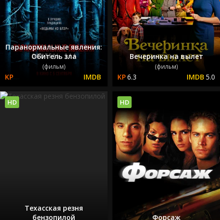
Паранормальные явления:
Обитель зла
Вечеринка на вылет
(фильм)
(фильм)
6.3
5.0
HD
HD
Техасская резня
бензопилой
Форсаж