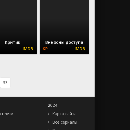
Критик
Вне зоны доступа
33
2024
ателям
Карта сайта
Все сериалы