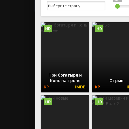
КП 0
2023
2022
2021
HD
HD
Русские
СССР
Зарубежн
Три богатыря и
Конь на троне
Отрыв
HD
HD