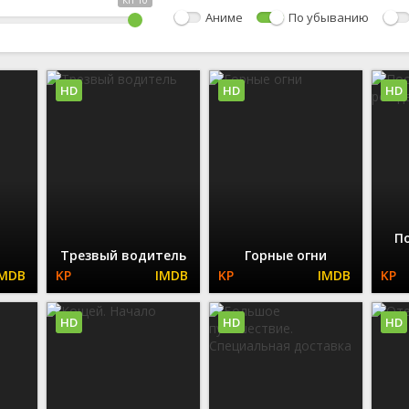
КП 10
Детективы
2023
Семейные
Аниме
По убыванию
Детские
2022
Спорт
Драмы
2021
Триллеры
Комедии
Ужасы
HD
HD
HD
Русские
Фантастика
СССР
Фэнтези
ые
Зарубежные
Фильмы из соцетей
П
Трезвый водитель
Горные огни
HD
HD
HD