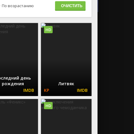
По возрастанию
HD
оследний день
рождения
Литвяк
HD