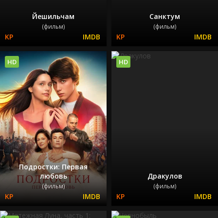
Йешильчам
Санктум
(фильм)
(фильм)
HD
HD
Подростки: Первая
любовь
Дракулов
(фильм)
(фильм)