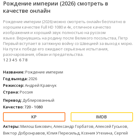
Рождение империи (2026) смотреть в
качестве онлайн
Рождение империи (2026) можно смотреть онлайн бесплатно в
хорошем качестве Full HD 1080 и 4к, отличное качество
изображения и хороший звук полностью на русском
языке. Вернувшись на родину после Великого посольства, Петр
Первый вступает в затяжную войну со Швецией за выход к морю.
На пути к победе его ожидают серьёзные испытания,
разочарования, обман и предательства.
1
2
3
4
5
6
7
8
Название:
Рождение империи
Год выхода:
2026
Режиссер:
Андрей Кравчук
Страна:
Россия
Перевод:
Дублированный
Качество:
720 - 1080
Актеры:
Милош Бикович, Александр Горбатов, Алексей Гуськов,
Виктор Добронравов, Юлия Пересильд, Ксения Утехина, Сергей