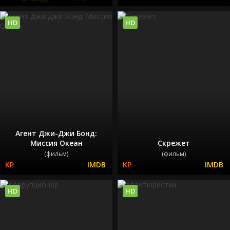
HD
HD
Агент Джи-Джи Бонд:
Миссия Океан
Скрежет
(фильм)
(фильм)
HD
HD