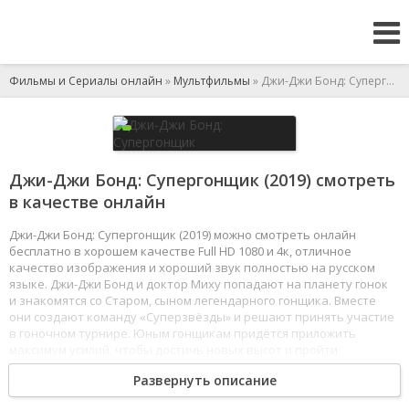
Фильмы и Сериалы онлайн
»
Мультфильмы
» Джи-Джи Бонд: Супергонщик
Джи-Джи Бонд: Супергонщик (2019) смотреть
в качестве онлайн
Джи-Джи Бонд: Супергонщик (2019) можно смотреть онлайн
бесплатно в хорошем качестве Full HD 1080 и 4к, отличное
качество изображения и хороший звук полностью на русском
языке. Джи-Джи Бонд и доктор Миху попадают на планету гонок
и знакомятся со Старом, сыном легендарного гонщика. Вместе
они создают команду «Суперзвёзды» и решают принять участие
в гоночном турнире. Юным гонщикам придётся приложить
максимум усилий, чтобы достичь новых высот и пройти
в следующий этап.
Развернуть описание
1
2
3
4
5
6
7
8