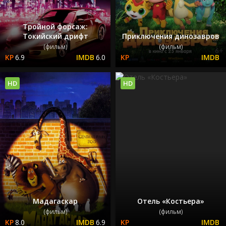
Тройной форсаж:
Токийский дрифт
Приключения динозавров
(фильм)
(фильм)
6.9
6.0
HD
HD
Мадагаскар
Отель «Костьера»
(фильм)
(фильм)
8.0
6.9