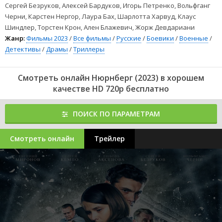
Сергей Безруков, Алексей Бардуков, Игорь Петренко, Вольфганг
Черни, Карстен Нергор, Лаура Бах, Шарлотта Харвуд, Клаус
Шиндлер, Торстен Крон, Ален Блажевич, Жорж Девдариани
Жанр:
Фильмы 2023
/
Все фильмы
/
Русские
/
Боевики
/
Военные
/
Детективы
/
Драмы
/
Триллеры
Смотреть онлайн Нюрнберг (2023) в хорошем
качестве HD 720p бесплатно
ПОИСК ПО ПАРАМЕТРАМ
Смотреть онлайн
Трейлер