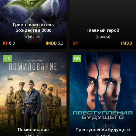
Гринч похититель
рождества 2000
Главный герой
(фильм)
(фильм)
6.8
6.3
HD
HD
Помилование
Преступления будущего
(фильм)
(фильм)