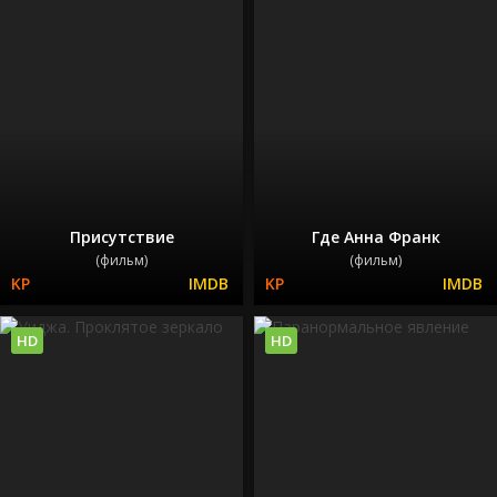
Присутствие
Где Анна Франк
(фильм)
(фильм)
HD
HD