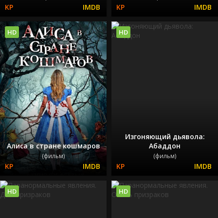
HD
HD
Изгоняющий дьявола:
Алиса в стране кошмаров
Абаддон
(фильм)
(фильм)
HD
HD