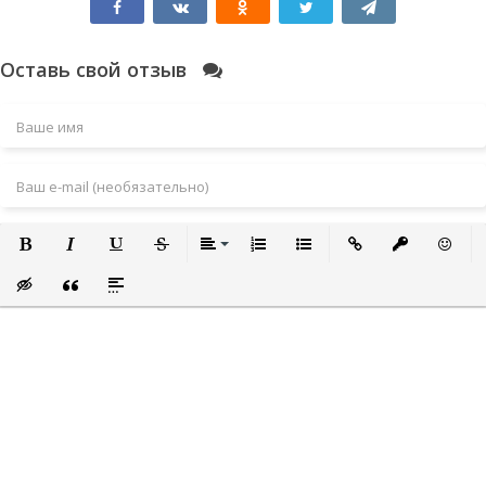
Оставь свой отзыв
Полужирный
Курсив
Подчеркнутый
Зачеркнутый
Выравнивание
Нумерованный список
Маркированный список
Вставить ссылку
Вставить за
Встави
Вставка скрытого текста
Вставка цитаты
Вставка спойлера