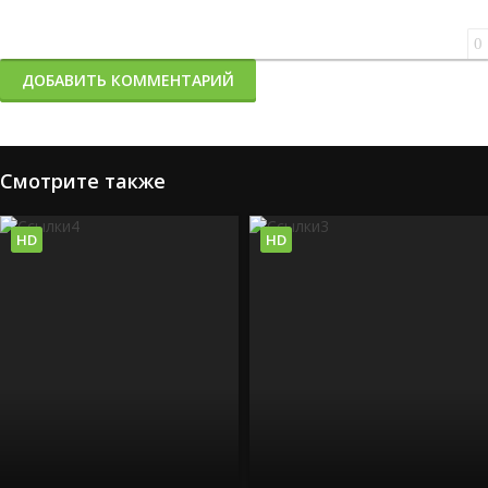
0
ДОБАВИТЬ КОММЕНТАРИЙ
Смотрите также
HD
HD