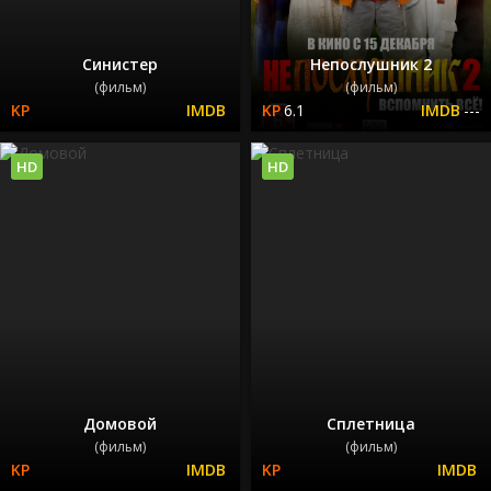
Синистер
Непослушник 2
(фильм)
(фильм)
6.1
---
HD
HD
Домовой
Сплетница
(фильм)
(фильм)