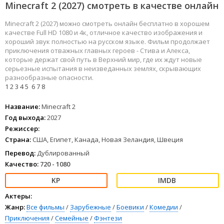
Minecraft 2 (2027) смотреть в качестве онлайн
Minecraft 2 (2027) можно смотреть онлайн бесплатно в хорошем
качестве Full HD 1080 и 4к, отличное качество изображения и
хороший звук полностью на русском языке. Фильм продолжает
приключения отважных главных героев - Стива и Алекса,
которые держат свой путь в Верхний мир, где их ждут новые
серьезные испытания в неизведанных землях, скрывающих
разнообразные опасности.
1
2
3
4
5
6
7
8
Название:
Minecraft 2
Год выхода:
2027
Режиссер:
Страна:
США, Египет, Канада, Новая Зеландия, Швеция
Перевод:
Дублированный
Качество:
720 - 1080
Актеры:
Жанр:
Все фильмы
/
Зарубежные
/
Боевики
/
Комедии
/
Приключения
/
Семейные
/
Фэнтези