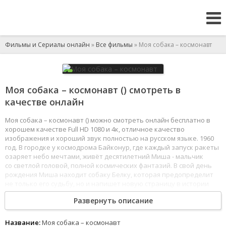
Фильмы и Сериалы онлайн
»
Все фильмы
» Моя собака – космонавт
Моя собака – космонавт () смотреть в
качестве онлайн
Моя собака – космонавт () можно смотреть онлайн бесплатно в
хорошем качестве Full HD 1080 и 4к, отличное качество
изображения и хороший звук полностью на русском языке. 1960
год. В городке у космодрома Байконур, где каждый запуск ракеты
озаряет небо мечтами, живёт десятилетний Миша - мальчик
со светлой головой, полной космических фантазий. В свой день
рождения Миша находит собаку Белку, которая предопределит
не только его судьбу, но и напишет новую страницу в истории
освоения космоса.
Развернуть описание
1
2
3
4
5
6
7
8
Название:
Моя собака – космонавт