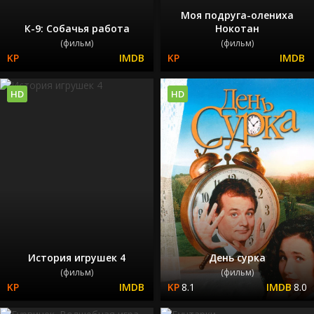
Моя подруга-олениха
К-9: Собачья работа
Нокотан
(фильм)
(фильм)
HD
HD
История игрушек 4
День сурка
(фильм)
(фильм)
8.1
8.0