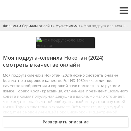
Фильмы и Сериалы онлайн
»
Мультфильмы
» Моя подруга-олениха Нокотан
Моя подруга-олениха Нокотан (2024)
смотреть в качестве онлайн
Моя подруга-олениха Нокотан (2024) можно смотреть онлайн
бесплатно в хорошем качестве Full HD 1080 и 4к, отличное
качество изображения и хороший звук полностью на русском
языке. Торако Коси - красавица, отличница, президент школьного
совета и самая популярная девушка в школе. Но мало кто знает,
что когда-то она была той ещё хулиганкой, и эту страницу своей
жизни Торако тщательно скрывает. Всё меняется, когда судьба
сводит её с новой ученицей Ноко Сиканоко - эксцентричной
особой с оленьими рогами, чьи странные выходки способны
Развернуть описание
разрушить идеальный имидж звезды школы.
1
2
3
4
5
6
7
8