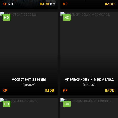
6.4
6.8
HD
HD
Ассистент звезды
Апельсиновый мармелад
(фильм)
(фильм)
HD
HD