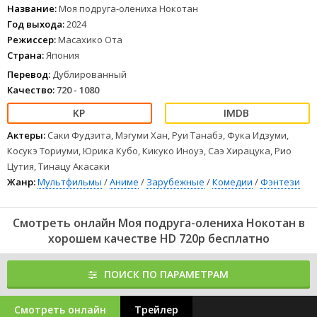
Название:
Моя подруга-олениха Нокотан
Год выхода:
2024
Режиссер:
Масахико Ота
Страна:
Япония
Перевод:
Дублированный
Качество:
720 - 1080
Актеры:
Саки Фудзита, Мэгуми Хан, Руи Танабэ, Фука Идзуми,
Косукэ Ториуми, Юрика Кубо, Кикуко Иноуэ, Саэ Хирацука, Рио
Цутия, Тинацу Акасаки
Жанр:
Мультфильмы
/
Аниме
/
Зарубежные
/
Комедии
/
Фэнтези
Смотреть онлайн Моя подруга-олениха Нокотан в
хорошем качестве HD 720p бесплатно
ПОИСК ПО ПАРАМЕТРАМ
Смотреть онлайн
Трейлер