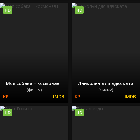
HD
HD
Моя собака – космонавт
Линкольн для адвоката
(фильм)
(фильм)
HD
HD