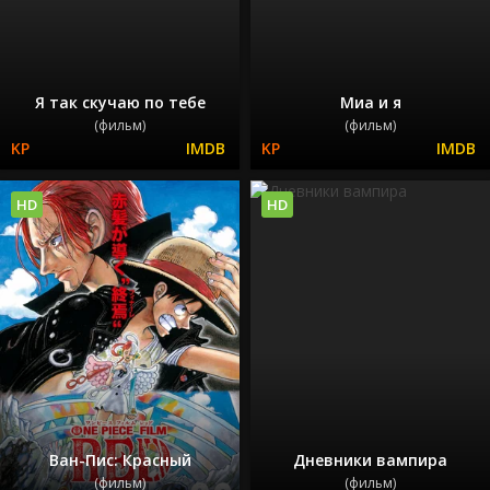
Я так скучаю по тебе
Миа и я
(фильм)
(фильм)
HD
HD
Ван-Пис: Красный
Дневники вампира
(фильм)
(фильм)