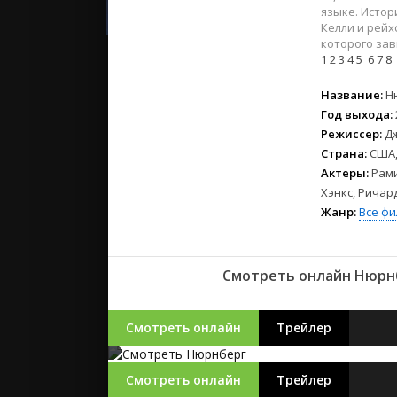
2023
языке. Истор
2022
Келли и рейх
которого зав
2021
1
2
3
4
5
6
7
8
Русские
Название:
Н
Год выхода:
СССР
Режиссер:
Д
Зарубежн
Страна:
США,
Актеры:
Рами
Хэнкс, Ричар
Жанр:
Все ф
Смотреть онлайн Нюрнб
Смотреть онлайн
Трейлер
Смотреть онлайн
Трейлер