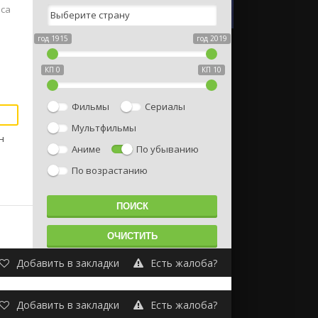
аса
год 1915
год 2019
КП 0
КП 10
Фильмы
Сериалы
Мультфильмы
н
Аниме
По убыванию
По возрастанию
Добавить в закладки
Есть жалоба?
Добавить в закладки
Есть жалоба?