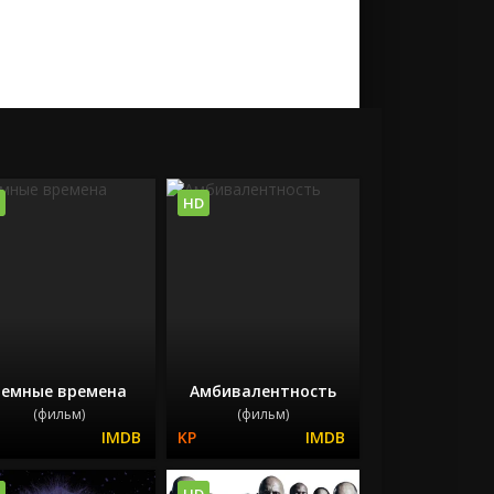
HD
емные времена
Амбивалентность
(фильм)
(фильм)
HD