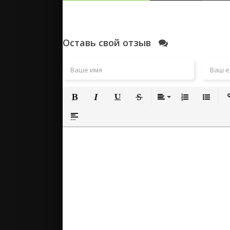
Оставь свой отзыв
Полужирный
Курсив
Подчеркнутый
Зачеркнутый
Выравнивание
Нумерованный
Маркиро
Вс
Вставка спойлера