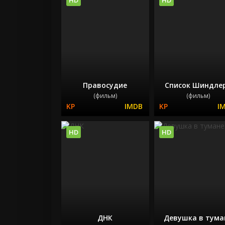
Правосудие
Список Шиндле
(фильм)
(фильм)
HD
HD
ДНК
Девушка в тума