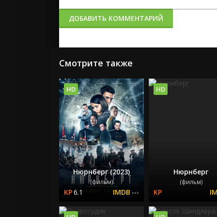
ДОБАВИТЬ КОММЕНТАРИЙ
Смотрите также
HD
HD
Нюрнберг (2023)
Нюрнберг
(фильм)
(фильм)
6.1
---
HD
HD