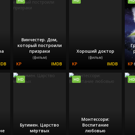
Винчестер. Дом,
который построили
Г
ра
призраки
Хороший доктор
(фильм)
(фильм)
HD
HD
HD
Монтессори:
Бугимен. Царство
Воспитание
не
мёртвых
любовью