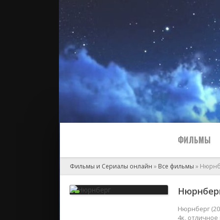
ФИЛЬМЫ
Фильмы и Сериалы онлайн
»
Все фильмы
» Нюрнб
Все
Нюрнберг
2024
Нюрнберг (20
4к, отличное