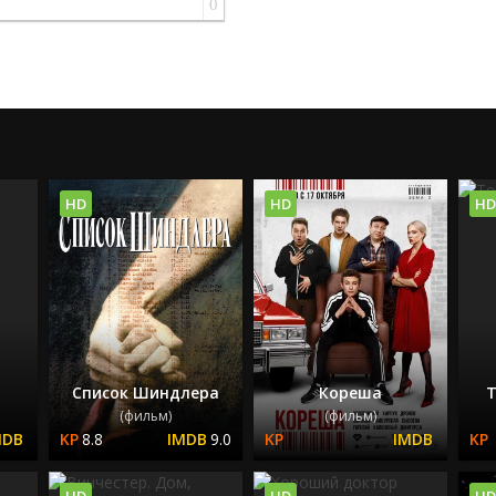
0
HD
HD
HD
Список Шиндлера
Кореша
Т
(фильм)
(фильм)
8.8
9.0
HD
HD
HD