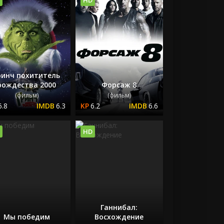
ринч похититель
рождества 2000
Форсаж 8
(фильм)
(фильм)
6.8
6.3
6.2
6.6
HD
Ганнибал:
Мы победим
Восхождение