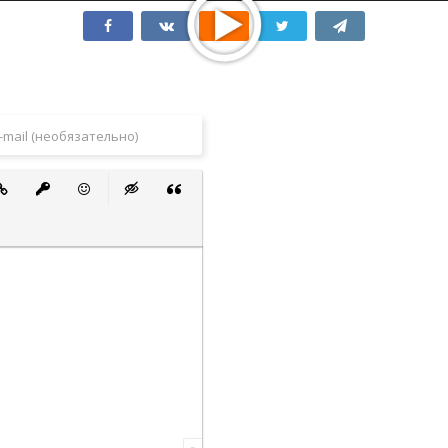
 список
ванный список
тавить ссылку
Вставить защищенную ссылку
Вставить смайлик
Вставка скрытого текста
Вставка цитаты