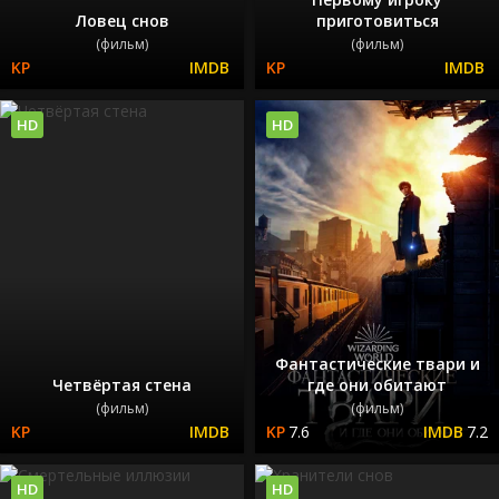
Ловец снов
приготовиться
(фильм)
(фильм)
HD
HD
Фантастические твари и
Четвёртая стена
где они обитают
(фильм)
(фильм)
7.6
7.2
HD
HD