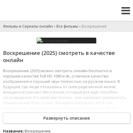
Фильмы и Сериалы онлайн
»
Все фильмы
» Воскрешение
Воскрешение (2025) смотреть в качестве
онлайн
Воскрешение (2025) можно смотреть онлайн бесплатно в
хорошем качестве Full HD 1080 и 4к, отличное качество
изображения и хороший звук полностью на русском языке. В
будущем, где люди отказались от снов ради вечной жизни,
женщина встречает Мечтателя, который всё ещё способен
на сновидения. Его иллюзии опасны - они заражают реальность,
принося в мир боль и хаос. Женщина погружает его в сон,
и Мечтатель отправляется в путешествие длиною в 100 лет,
обнаруживая себя в знаковых моментах XX века в разных телах.
Развернуть описание
1
2
3
4
5
6
7
8
Название:
Воскрешение