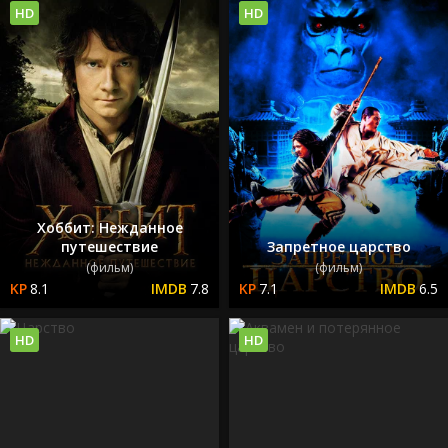
HD
HD
Хоббит: Нежданное
путешествие
Запретное царство
(фильм)
(фильм)
8.1
7.8
7.1
6.5
HD
HD