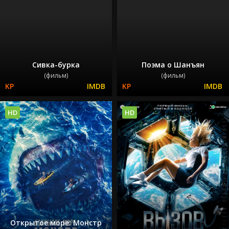
Сивка-бурка
Поэма о Шанъян
(фильм)
(фильм)
HD
HD
Открытое море: Монстр