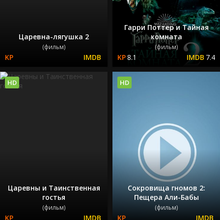
Гарри Поттер и Тайная
Царевна-лягушка 2
комната
(фильм)
(фильм)
8.1
7.4
HD
HD
Царевны и Таинственная
Сокровища гномов 2:
гостья
Пещера Али-Бабы
(фильм)
(фильм)