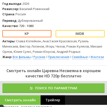
Тем временем Несмеяну похищает Водяной, а сказочный
Год выхода:
2026
мир погружается в уныние. Ерема решает вернуться
Режиссер:
Василий Ровенский
в Тридевятое царство и спасти Несмеяну, не зная, удастся ли ему
Страна:
Россия
снова пройти путь героя, только уже не ради награды, а ради
любви.
Перевод:
Дублированный
1
2
3
4
5
6
7
8
Качество:
720 - 1080
Актеры:
Слава Копейкин, Анастасия Красовская, Рузиль
Минекаев, Виктор Логинов, Игорь Чехов, Роман Кулясов, Михаил
Орлов, Юлия Сулес, Роман Юнусов, Андрей Родных
Жанр:
Все фильмы
/
Русские
/
Приключения
/
Семейные
/
Фэнтези
Смотреть онлайн Царевна Несмеяна в хорошем
качестве HD 720p бесплатно
ПОИСК ПО ПАРАМЕТРАМ
Смотреть онлайн
Трейлер