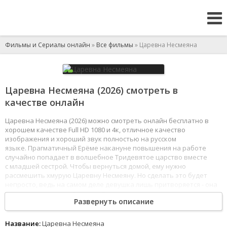
Фильмы и Сериалы онлайн
»
Все фильмы
» Царевна Несмеяна
Царевна Несмеяна (2026) смотреть в
качестве онлайн
Царевна Несмеяна (2026) можно смотреть онлайн бесплатно в
хорошем качестве Full HD 1080 и 4к, отличное качество
изображения и хороший звук полностью на русском
языке. Прагматичный Ерёме накануне повышения на работе
случайно попадает в волшебное Тридевятое царство вместе
с младшей сестрой. Чтобы вернуться домой, ему нужно
рассмешить хмурую Царевну Несмеяну. Но сделать это будет
непросто, ведь на самом деле девушка лишь притворяется - она
мечтает о настоящей любви. Ерёма завоевывает доверие
Развернуть описание
Царства и сердце Царевны, но, добившись цели, признается
в обмане и возвращается в реальный мир. В награду он получает
все, о чем только мечтал, но ощущает, что потерял главное.
Название:
Царевна Несмеяна