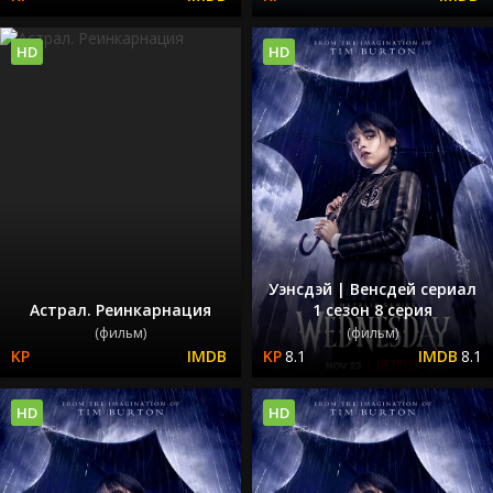
HD
HD
Уэнсдэй | Венсдей сериал
Астрал. Реинкарнация
1 сезон 8 серия
(фильм)
(фильм)
8.1
8.1
HD
HD