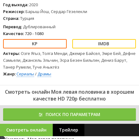
Год выхода:
2020
Режиссер:
Барыш Йош, Сердар Гёзелекли
Страна:
Турция
Перевод:
Дублированный
Качество:
720 - 1080
Актеры:
Озге Ягыз, Толга Менди, Джемре Байсел, Эмре Бей, Дефне
Самьели, Джансель Эльчин, Эсра Безен Бильгин, Дениз Барут,
Танер Румели, Туче Ачыкгёз
Жанр:
Сериалы
/
Драмы
Смотреть онлайн Моя левая половинка в хорошем
качестве HD 720p бесплатно
ПОИСК ПО ПАРАМЕТРАМ
Смотреть онлайн
Трейлер