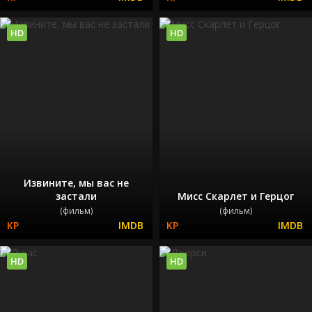
HD
HD
Извините, мы вас не
застали
Мисс Скарлет и Герцог
(фильм)
(фильм)
HD
HD