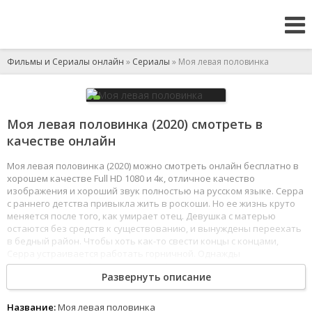
Фильмы и Сериалы онлайн
»
Сериалы
» Моя левая половинка
Моя левая половинка (2020) смотреть в
качестве онлайн
Моя левая половинка (2020) можно смотреть онлайн бесплатно в
хорошем качестве Full HD 1080 и 4к, отличное качество
изображения и хороший звук полностью на русском языке. Серра
с раннего детства привыкла жить в роскоши. Но ее жизнь круто
меняется после того, как умирает отец. Девушка с матерью
остаются без средств к существованию, и вынуждены переехать
в бедный район. Чтобы хоть как-то свести концы с концами,
Серра устраивается работать горничной. Однажды
она знакомится с Селимом, который тратит деньги своего отца
Развернуть описание
на развлечения и не хочет работать.
1
2
3
4
5
6
7
8
Название:
Моя левая половинка