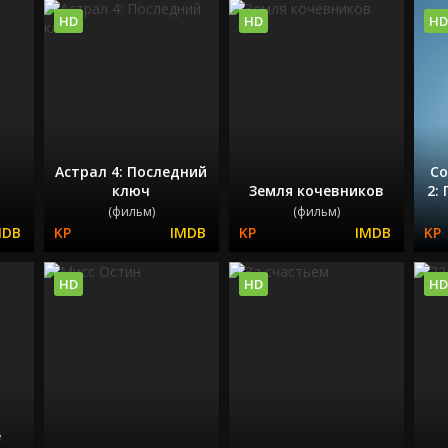
HD
HD
HD
Астрал 4: Последний
Со
ключ
Земля кочевников
2:
(фильм)
(фильм)
HD
HD
HD
е