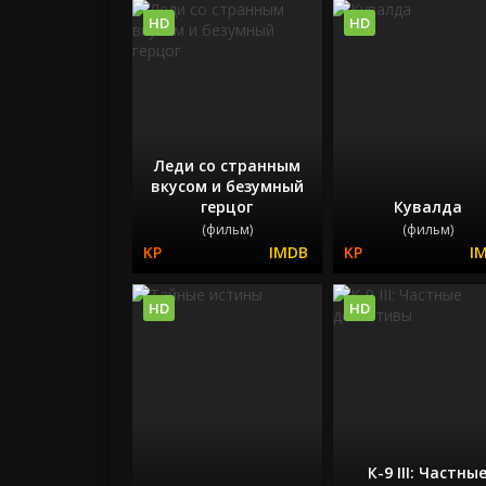
HD
HD
Леди со странным
вкусом и безумный
герцог
Кувалда
(фильм)
(фильм)
HD
HD
К-9 III: Частны