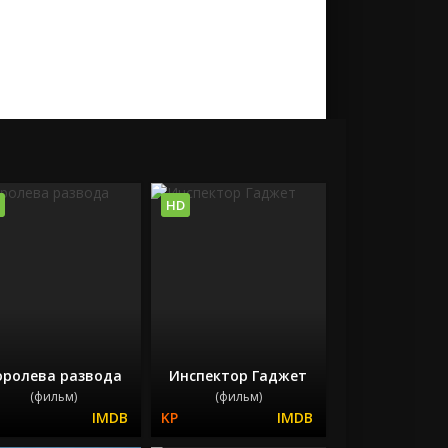
HD
оролева развода
Инспектор Гаджет
(фильм)
(фильм)