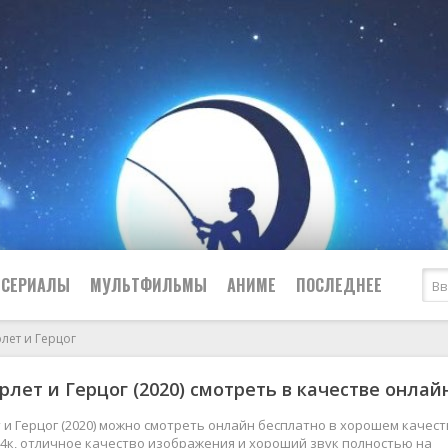
СЕРИАЛЫ
МУЛЬТФИЛЬМЫ
АНИМЕ
ПОСЛЕДНЕЕ
лет и Герцог
Все
Криминал
рлет и Герцог (2020) смотреть в качестве онлай
Боевики
Мелодрамы
Военные
2024
Приключения
 и Герцог (2020) можно смотреть онлайн бесплатно в хорошем качес
 и 4к, отличное качество изображения и хороший звук полностью на