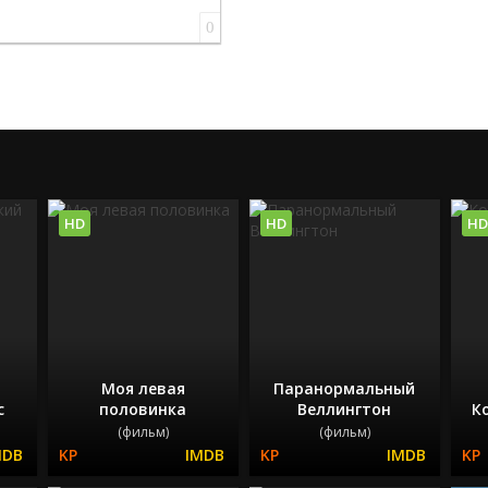
0
HD
HD
HD
Моя левая
Паранормальный
с
половинка
Веллингтон
К
(фильм)
(фильм)