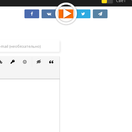
Свет
 список
ванный список
тавить ссылку
Вставить защищенную ссылку
Вставить смайлик
Вставка скрытого текста
Вставка цитаты