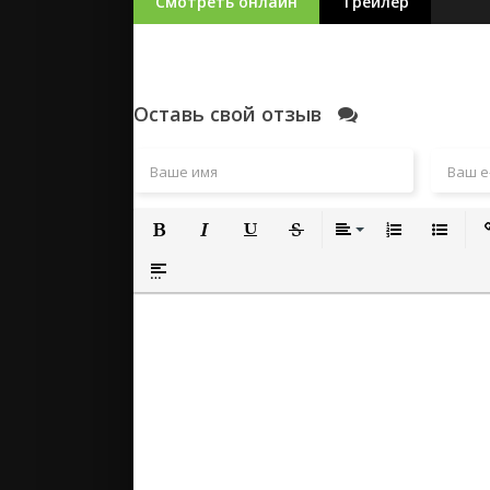
Смотреть онлайн
Трейлер
Оставь свой отзыв
Полужирный
Курсив
Подчеркнутый
Зачеркнутый
Выравнивание
Нумерованный
Маркиро
Вс
Вставка спойлера