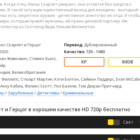
Детективы
2023
Семейные
е. Когда отец Элизы Скарлет умирает, она остаётся без средств к
Детские
2022
Спорт
ию. В такой ситуации единственный выход для женщины - выгодный
лизы есть секретное оружие - детективное агентство её отца. И чтоб
Драмы
2021
Триллеры
мире, которым правят мужчины, ей нужен деловой партнёр. Им
Комедии
Ужасы
нспектор из Скотленд-Ярда Уильям Веллингтон.
Русские
Фантастика
СССР
Фэнтези
исс Скарлет и Герцог
Перевод:
Дублированный
ые
Зарубежные
2020
Качество:
720 - 1080
Фильмы из соцетей
ван Живкович, Стивен Хьюз,
айр
ндия, Великобритания
 Филлипс, Стюарт Мартин, Кэти Бэлтон, Саймон Ладдерс, Evan McCab
 Ансу Кабиа, Феликс Скотт, Пол Базели, Том Дюран Притчард
лы
/
Зарубежные
/
Детективы
/
Криминальные
т и Герцог в хорошем качестве HD 720p бесплатно
Свет