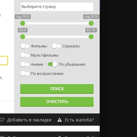
ы
год 1915
год 2019
КП 0
КП 10
Фильмы
Сериалы
Мультфильмы
Аниме
По убыванию
По возрастанию
e,
Добавить в закладки
Есть жалоба?