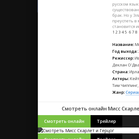
2023
русском язык
2022
существован
брак. Но у Э
2021
преуспеть в 
становится и
1
2
3
4
5
6
7
8
Русские
СССР
Название:
М
Зарубежн
Год выхода:
Режиссер:
И
Деклан О'Дв
Страна:
Ирла
Актеры:
Кейт
Тим Чиппинг,
Жанр:
Сериа
Смотреть онлайн Мисс Скарле
Смотреть онлайн
Трейлер