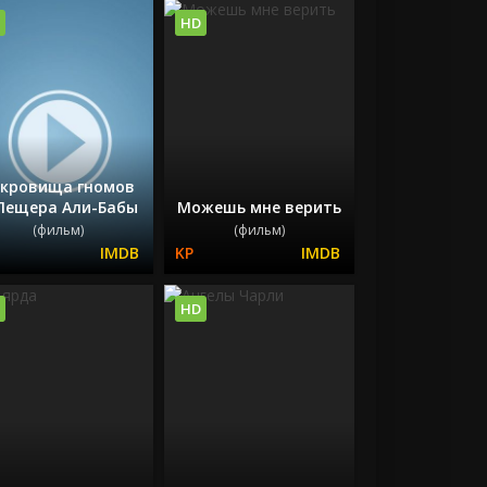
HD
кровища гномов
 Пещера Али-Бабы
Можешь мне верить
(фильм)
(фильм)
HD