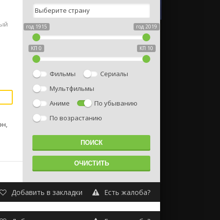
рый
год 1915
год 2019
КП 0
КП 10
Фильмы
Сериалы
Мультфильмы
Аниме
По убыванию
По возрастанию
эн,
Добавить в закладки
Есть жалоба?