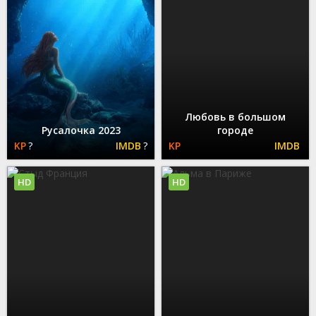
Любовь в большом
Русалочка 2023
городе
?
?
HD
HD