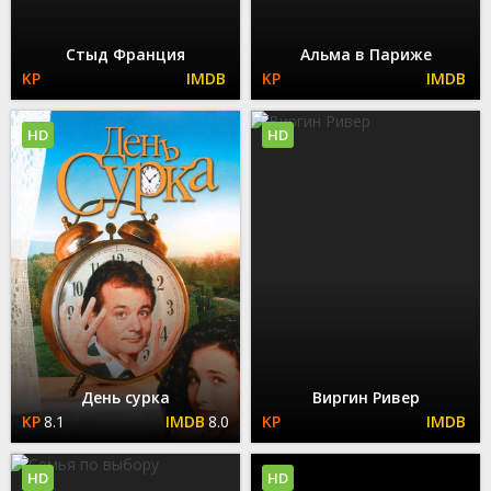
Стыд Франция
Альма в Париже
HD
HD
День сурка
Виргин Ривер
8.1
8.0
HD
HD