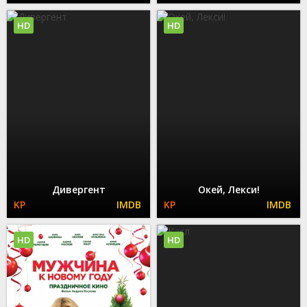
HD
HD
Дивергент
Окей, Лекси!
HD
HD