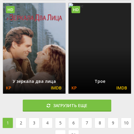
HD
HD
У зеркала два лица
Трое
ЗАГРУЗИТЬ ЕЩЕ
1
2
3
4
5
6
7
8
9
10