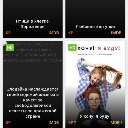
Птица в клетке.
Заражение
Любовные штучки
HD
HD
Злодейка наслаждается
своей седьмой жизнью в
качестве
свободолюбивой
невесты во вражеской
стране
Я хочу! Я буду!
?
?