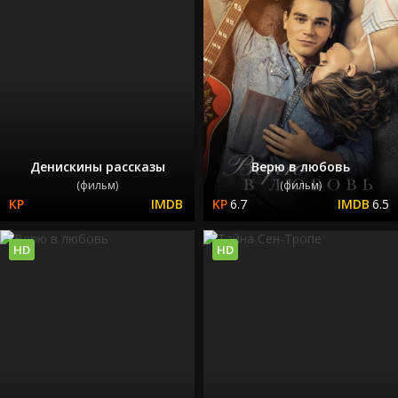
Денискины рассказы
Верю в любовь
(фильм)
(фильм)
6.7
6.5
HD
HD