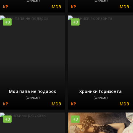
(фильм)
(фильм)
HD
HD
Мой папа не подарок
Хроники Горизонта
(фильм)
(фильм)
HD
HD