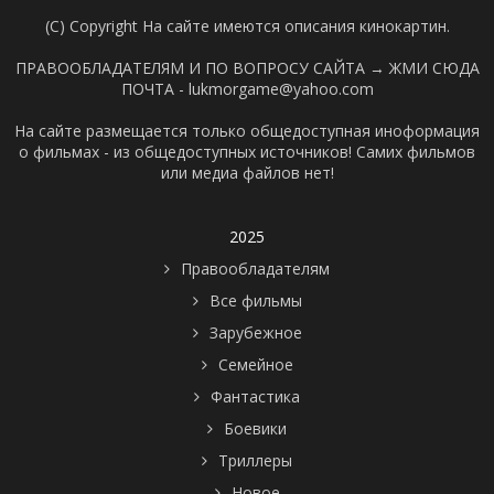
(C) Copyright На сайте имеются описания кинокартин.
ПРАВООБЛАДАТЕЛЯМ И ПО ВОПРОСУ САЙТА →
ЖМИ СЮДА
ПОЧТА - lukmorgame@yahoo.com
На сайте размещается только общедоступная иноформация
о фильмах - из общедоступных источников! Самих фильмов
или медиа файлов нет!
2025
Правообладателям
Все фильмы
Зарубежное
Семейное
Фантастика
Боевики
Триллеры
Новое