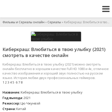
Фильмы и Сериалы онлайн
»
Сериалы
» Киберкраш: Влюбиться в твою улыбку
Киберкраш: Влюбиться в твою улыбку (2021)
смотреть в качестве онлайн
Киберкраш: Влюбиться в твою улыбку (2021) можно смотреть
онлайн бесплатно в хорошем качестве Full HD 1080 и 4к, отличное
качество изображения и хороший звук полностью на русском
языке. История любви двух профессиональных геймеров.
1
2
3
4
5
6
7
8
Название:
Киберкраш: Влюбиться в твою улыбку
Год выхода:
2021
Режиссер:
Цю Чжунвэй
Страна:
Китай