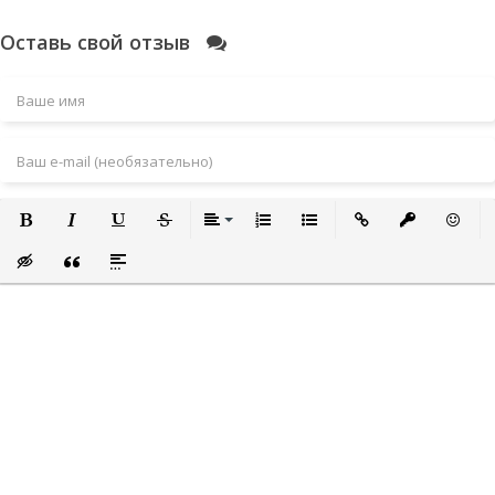
Оставь свой отзыв
Полужирный
Курсив
Подчеркнутый
Зачеркнутый
Выравнивание
Нумерованный список
Маркированный список
Вставить ссылку
Вставить за
Встави
Вставка скрытого текста
Вставка цитаты
Вставка спойлера