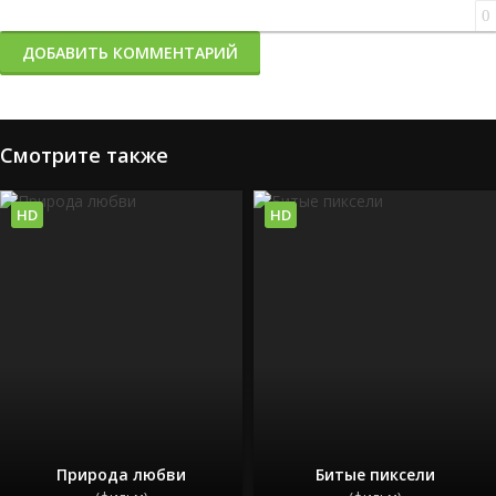
0
ДОБАВИТЬ КОММЕНТАРИЙ
Смотрите также
HD
HD
Природа любви
Битые пиксели