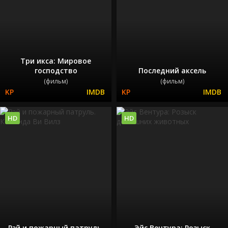
Три икса: Мировое
господство
Последний аксель
(фильм)
(фильм)
HD
HD
Рэй и пожарный патруль.
Эйс Вентура: Розыск