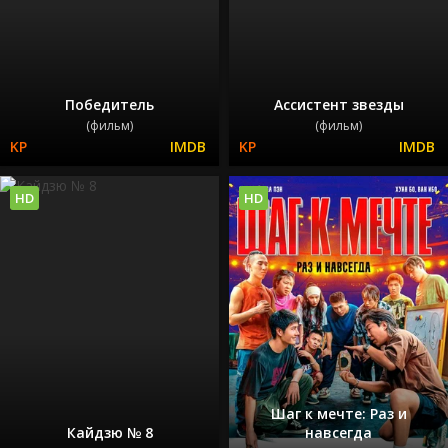
Победитель
Ассистент звезды
(фильм)
(фильм)
HD
HD
Шаг к мечте: Раз и
Кайдзю № 8
навсегда