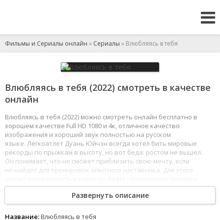
Фильмы и Сериалы онлайн
»
Сериалы
» Влюбляясь в тебя
Влюбляясь в тебя (2022) смотреть в качестве
онлайн
Влюбляясь в тебя (2022) можно смотреть онлайн бесплатно в
хорошем качестве Full HD 1080 и 4к, отличное качество
изображения и хороший звук полностью на русском
языке. Легкоатлет Дуань Юйчэн всегда хотел бить мировые
рекорды по прыжкам в высоту, но вот беда: ростом не вышел.
Он понимает, что не сможет приблизить свою мечту, если
не найдёт для тренировок опытного наставника. Для этого
он пытается попасть в команду Ло На - помощницы тренера
команды по лёгкой атлетике университета Наньху.
Развернуть описание
1
2
3
4
5
6
7
8
Название:
Влюбляясь в тебя