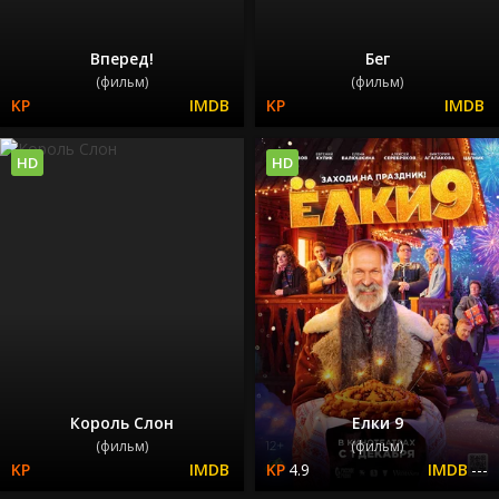
Вперед!
Бег
(фильм)
(фильм)
HD
HD
Король Слон
Елки 9
(фильм)
(фильм)
4.9
---