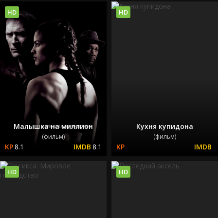
HD
HD
Малышка на миллион
Кухня купидона
(фильм)
(фильм)
8.1
8.1
HD
HD