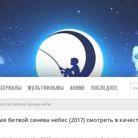
СЕРИАЛЫ
МУЛЬТФИЛЬМЫ
АНИМЕ
ПОСЛЕДНЕЕ
олотая битвой синева небес
Все
Криминал
ая битвой синева небес (2017) смотреть в качес
Боевики
Мелодрамы
Военные
2024
Приключения