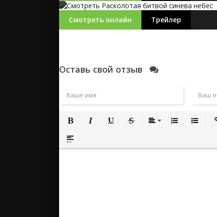
Смотреть онлайн
Трейлер
Оставь свой отзыв
Полужирный
Курсив
Подчеркнутый
Зачеркнутый
Выравнивание
Нумерованный
Маркиро
Вс
Вставка спойлера