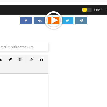
Свет
 список
ванный список
тавить ссылку
Вставить защищенную ссылку
Вставить смайлик
Вставка скрытого текста
Вставка цитаты