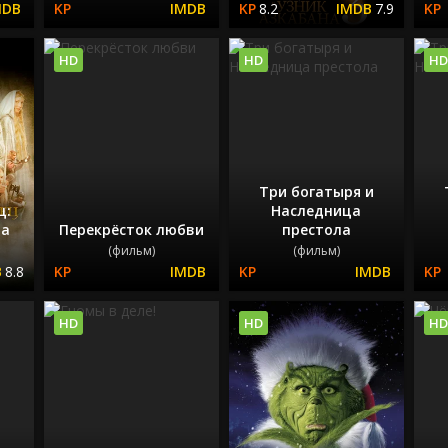
8.2
7.9
HD
HD
HD
Три богатыря и
ц:
Наследница
ца
Перекрёсток любви
престола
(фильм)
(фильм)
8.8
HD
HD
HD