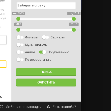
шем
ому
ько
год 1915
год 2019
анул
КП 0
КП 10
е
Фильмы
Сериалы
Мультфильмы
Аниме
По убыванию
По возрастанию
но
Добавить в закладки
Есть жалоба?