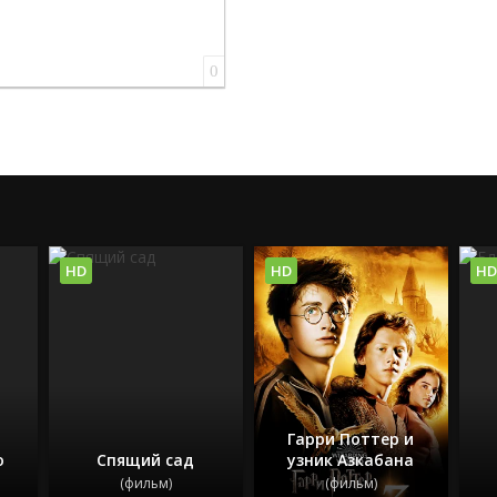
0
HD
HD
HD
Гарри Поттер и
о
Спящий сад
узник Азкабана
(фильм)
(фильм)