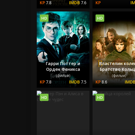
7.8
7.6
HD
HD
Гарри Поттер и
Властелин коле
Орден Феникса
Братство Коль
(фильм)
(фильм)
7.8
7.5
8.6
HD
HD