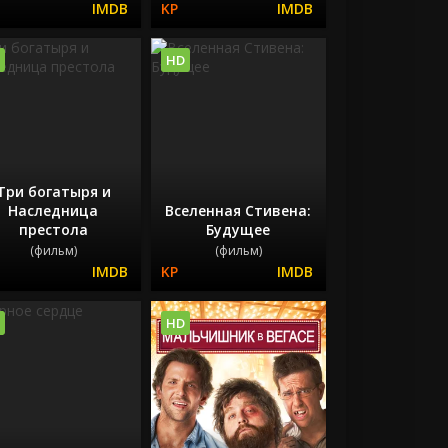
HD
Три богатыря и
Наследница
Вселенная Стивена:
престола
Будущее
(фильм)
(фильм)
HD