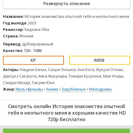
Развернуть описание
Название:
История знакомства опытной тебя и неопытного меня
Год выхода:
2023
Режиссер:
Хидэаки Оба
Страна:
Япония
Перевод:
Дублированный
Качество:
720 - 1080
Актеры:
Нацуки Ханаэ, Саори Онъиси, Аои Кога, Фукуси Отиаи,
Даисукэ Сакагути, Аяка Фукухара, Томори Кусуноки, Мая Утида,
Сэидзи Маэда, Такуми Юки
Жанр:
Мультфильмы
/
Аниме
/
Зарубежные
/
Мелодрамы
Смотреть онлайн История знакомства опытной
тебя и неопытного меня в хорошем качестве HD
720p бесплатно