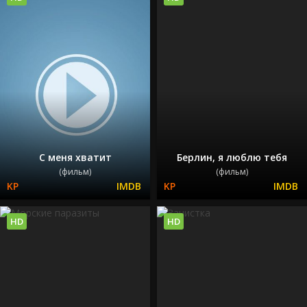
С меня хватит
Берлин, я люблю тебя
(фильм)
(фильм)
HD
HD