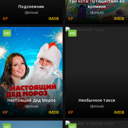
Три кота: Путешествие во
Подснежник
времени
(фильм)
(фильм)
HD
HD
Настоящий Дед Мороз
Необычное такси
(фильм)
(фильм)
HD
HD