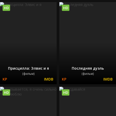
HD
HD
Присцилла: Элвис и я
Последняя дуэль
(фильм)
(фильм)
HD
HD