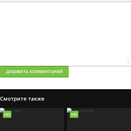
Вставка скрытого текста
Вставка цитаты
Вставка спойлера
0
ДОБАВИТЬ КОММЕНТАРИЙ
Смотрите также
HD
HD