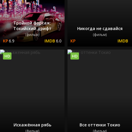
Тройной форсаж:
Токийский дрифт
Никогда не сдавайся
(фильм)
(фильм)
6.9
6.0
HD
HD
Искажённая рябь
Все оттенки Токио
(фильм)
(фильм)