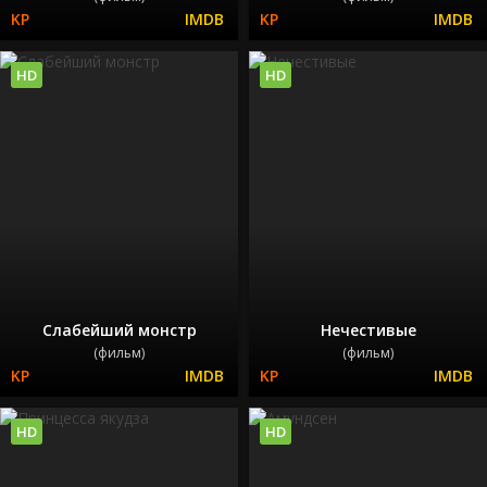
HD
HD
Слабейший монстр
Нечестивые
(фильм)
(фильм)
HD
HD