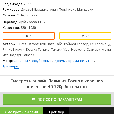
Год выхода:
2022
Режиссер:
Джозеф Владыка, Алан Пол, Киёка Миядзаки
Страна:
США, Япония
Перевод:
Дублированный
Качество:
720 - 1080
Актеры:
Энсел Элгорт, Кэн Ватанабэ, Рэйчел Келлер, Сё Касамацу,
Ринко Кикути, Косукэ Танака, Такаки Уда, Нобусигэ Суэмацу, Аюми
Ито, Кадзуя Танабэ
Жанр:
Сериалы
/
Зарубежные
/
Драмы
/
Криминальные
/
Триллеры
Смотреть онлайн Полиция Токио в хорошем
качестве HD 720p бесплатно
ПОИСК ПО ПАРАМЕТРАМ
Смотреть онлайн
Трейлер