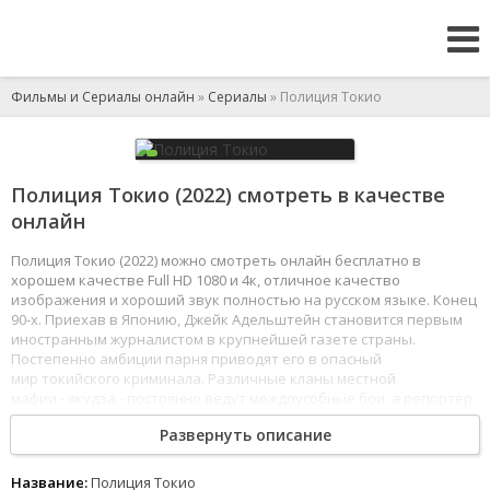
Фильмы и Сериалы онлайн
»
Сериалы
» Полиция Токио
Полиция Токио (2022) смотреть в качестве
онлайн
Полиция Токио (2022) можно смотреть онлайн бесплатно в
хорошем качестве Full HD 1080 и 4к, отличное качество
изображения и хороший звук полностью на русском языке. Конец
90-х. Приехав в Японию, Джейк Адельштейн становится первым
иностранным журналистом в крупнейшей газете страны.
Постепенно амбиции парня приводят его в опасный
мир токийского криминала. Различные кланы местной
мафии - якудза - постоянно ведут междоусобные бои, а репортер
смело пишет об этом. Детектив Хирото Катагири берет Джейка
Развернуть описание
под свое крыло и снабжает его полезной информацией, взамен
получая много ценных сведений от наивного американца.
1
2
3
4
5
6
7
8
Название:
Полиция Токио