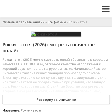
Фильмы и Сериалы онлайн
»
Все фильмы
» Рокки - это я
Рокки - это я (2026) смотреть в качестве
онлайн
Рокки - это я (2026) можно смотреть онлайн бесплатно в хорошем
качестве Full HD 1080 и 4к, отличное качество изображения и
хороший звук полностью на русском языке. Начинающий актер
Сильвестр Сталлоне пишет сценарий про молодого боксера.
Блестящую историю хочет купить крупная голливудская студия,
но Сталлоне готов ее продать только при условии, что главную
роль Рокки сыграет он сам. Студийные боссы не воспринимают
всерьез амбиции выскочки, чье лицо частично перекошено,
а речь полна дефектов. Отказавшись от предложенного
Развернуть описание
гонорара, Сталлоне обрекает свою семью на годы трудностей,
чтобы снять фильм своей мечты самостоятельно. В итоге картина
становится самым большим кассовым хитом 1976 года, получив
Название:
Рокки - это я