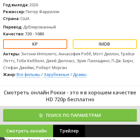
10 номинаций на премию «Оскар» и награду за «лучший фильм».
Год выхода:
2026
1
2
3
4
5
6
7
8
Режиссер:
Питер Фаррелли
Страна:
США
Перевод:
Дублированный
Качество:
720 - 1080
Актеры:
Энтони Ипполито, Аннасофия Робб, Мэтт Диллон, Трэйси
Леттс, Тоби Кеббелл, Джей Дюпласс, Эрик Палладино, П.Дж. Бирн,
Стефан Джеймс, Роберт Морган
Жанр:
Все фильмы
/
Зарубежные
/
Драмы
Смотреть онлайн Рокки - это я в хорошем качестве
HD 720p бесплатно
ПОИСК ПО ПАРАМЕТРАМ
Смотреть онлайн
Трейлер