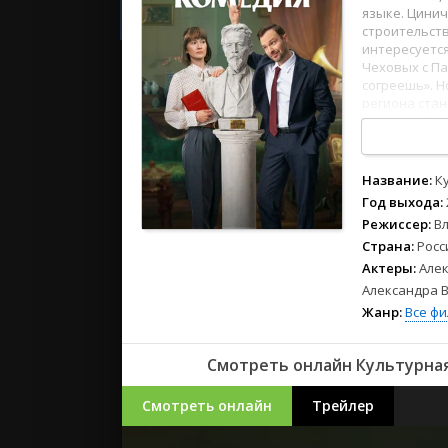
2023
языке. Цини
2022
строительст
интересуется
2021
Чеховых с Па
согреешь». 
региона стан
Русские
1
2
3
4
5
6
7
8
СССР
Зарубежн
Название:
К
Год выхода:
Режиссер:
В
Страна:
Росс
Актеры:
Алек
Александра 
Жанр:
Все ф
Смотреть онлайн Культурная
Смотреть онлайн
Трейлер