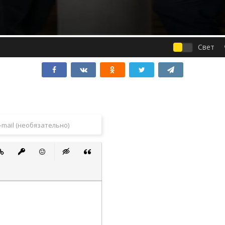
Свет
 список
ванный список
тавить ссылку
Вставить защищенную ссылку
Вставить смайлик
Вставка скрытого текста
Вставка цитаты