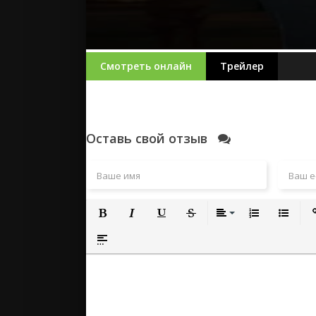
Смотреть онлайн
Трейлер
Оставь свой отзыв
Полужирный
Курсив
Подчеркнутый
Зачеркнутый
Выравнивание
Нумерованный
Маркиро
Вс
Вставка спойлера