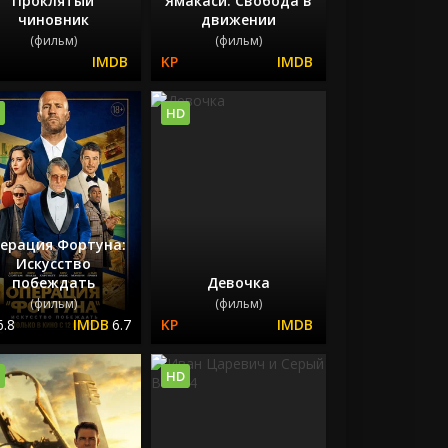
Проклятый
Ямакаси: Свобода в
чиновник
движении
(фильм)
(фильм)
HD
ерация Фортуна:
Искусство
побеждать
Девочка
(фильм)
(фильм)
6.8
6.7
HD