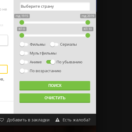
о не
год 1915
год 2019
ия
КП 0
КП 10
Фильмы
Сериалы
Мультфильмы
Аниме
По убыванию
По возрастанию
ов,
Добавить в закладки
Есть жалоба?