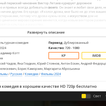
Детективы
2023
Семейные
чный пермский чиновник Виктор Летаев курирует дорожное
Детские
2022
Спорт
во и привык всегда добиваться
своего
. Он знает и любит свое дело, н
 ничем другим. Его кредо: «Я колол дрова, мне было не до этих ваших
Драмы
2021
Триллеры
стернаками, потому что дрова нужны всем, а
искусством
дом не
Комедии
Ужасы
Но циничное мировоззрение меняется, когда новым вектором развит
овятся культура и искусство.
Русские
Фантастика
СССР
Фэнтези
Развернуть описание
ые
Зарубежные
ультурная комедия
Перевод:
Дублированный
Фильмы из соцетей
2024
Качество:
720 - 1080
ладимир Котт
ия
сей Чадов, Яна Гладких, Юрий Стоянов, Антон Ескин, Андрей Федорц
Велескевич, Борис Каморзин, Маргарита Аброськина
ильмы
/
Русские
/
Комедии
/
Фильмы 2024
 комедия в хорошем качестве HD 720p бесплатно
Свет