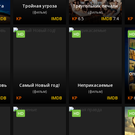
та
Тройная угроза
Треугольник печали
(фильм)
(фильм)
6.5
7.4
HD
HD
HD
Оп
овь
Самый Новый год!
Неприкасаемые
(фильм)
(фильм)
HD
HD
HD