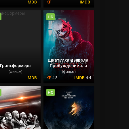
HD
Шкатулка дьявола:
Трансформеры
Пробуждение зла
(фильм)
(фильм)
4.8
4.4
HD