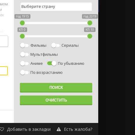
амом
м
их
год 1915
год 2019
КП 0
КП 10
аш
а,
я-то
Фильмы
Сериалы
Мультфильмы
Аниме
По убыванию
По возрастанию
Добавить в закладки
Есть жалоба?