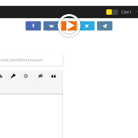
Свет
 список
ванный список
тавить ссылку
Вставить защищенную ссылку
Вставить смайлик
Вставка скрытого текста
Вставка цитаты