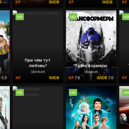
---
HD
HD
HD
При чём тут
любовь?
Трансформеры
(фильм)
(фильм)
5.0
7.6
7.0
HD
HD
HD
е