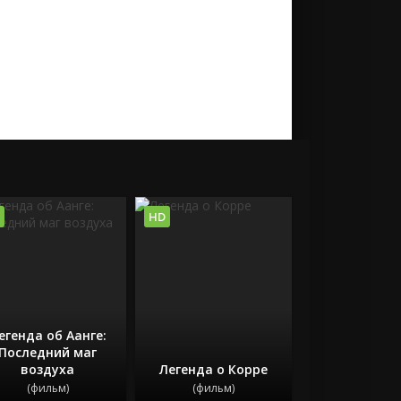
HD
егенда об Аанге:
Последний маг
воздуха
Легенда о Корре
(фильм)
(фильм)