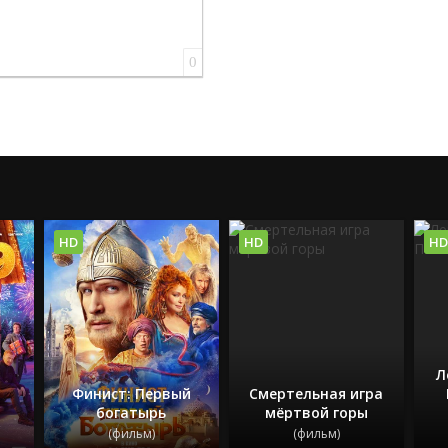
0
HD
HD
HD
Л
Финист: Первый
Смертельная игра
богатырь
мёртвой горы
(фильм)
(фильм)