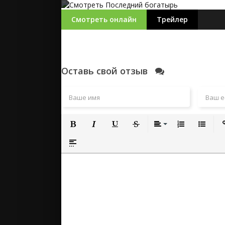
Смотреть онлайн
Трейлер
Оставь свой отзыв
Полужирный
Курсив
Подчеркнутый
Зачеркнутый
Выравнивание
Нумерованный
Маркиро
Вс
Вставка спойлера