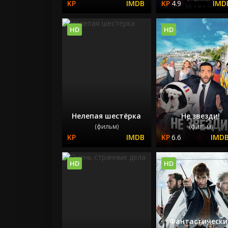
4.9
HD
HD
Нелепая шестёрка
Не звезди!
(фильм)
(фильм)
6.6
HD
HD
Фантастически