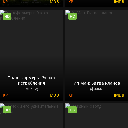
HD
HD
Трансформеры: Эпоха
истребления
Ип Ман: Битва кланов
(фильм)
(фильм)
HD
HD