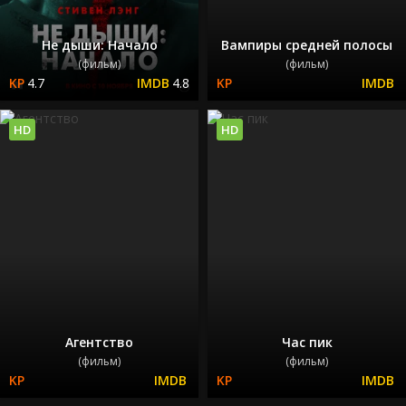
Не дыши: Начало
Вампиры средней полосы
(фильм)
(фильм)
4.7
4.8
HD
HD
Агентство
Час пик
(фильм)
(фильм)