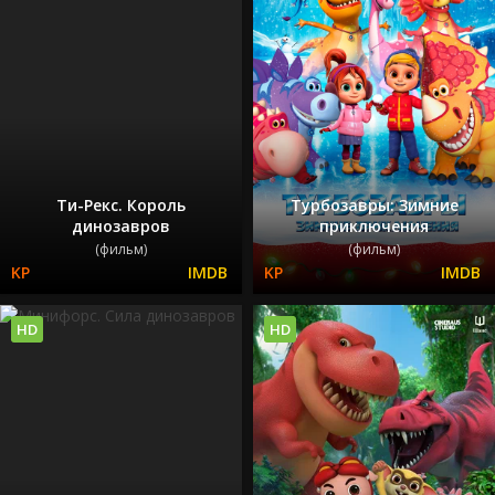
Ти-Рекс. Король
Турбозавры: Зимние
динозавров
приключения
(фильм)
(фильм)
HD
HD