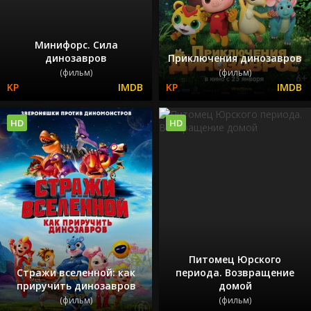
Минифорс. Сила
динозавров
Приключения динозавров
(фильм)
(фильм)
HD
HD
Питомец Юрского
Стражи вселенной: как
периода. Возвращение
приручить динозавров
домой
(фильм)
(фильм)