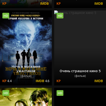
HD
HD
Ночь в магазине
ужастиков
Очень страшное кино 5
(фильм)
(фильм)
4.4
4.6
HD
HD