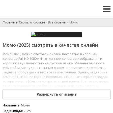
Фильмы и Сериалы онлайн
»
Все фильмы
» Момо
Момо (2025) смотреть в качестве онлайн
Момо (2025) можно смотреть онлайн бесплатно в хорошем
качестве Full HD 1080 и 4к, отличное качество изображения и
хороший звук полностью на русском языке. Маленькая сирота
Момо обладает удивительным даром - она может вдохновлять
людей и пробуждать в них всё самое лучшее. Однажды девочка
замечает, что в её городе появились странные «серые господа»,
которые учат эффективно тратить своё время. Вот только люди
от этого становятся всё более несчастными, ведь в погоне
за продуктивностью они растрачивают свои жизни. Момо
Развернуть описание
объединяется с Хранителем времени и черепашкой-
предсказательницей, чтобы понять, как избавить город от этих
похитителей времени и вернуть его жителям потерянную
Название:
Момо
радость.
Год выхода:
2025