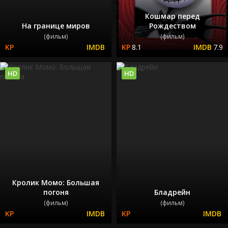
Кошмар перед
На границе миров
Рождеством
(фильм)
(фильм)
8.1
7.9
HD
HD
Кролик Момо: Большая
погоня
Бладрейн
(фильм)
(фильм)