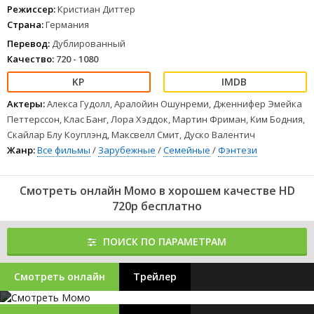
1
2
3
4
5
6
7
8
Режиссер:
Кристиан Диттер
Страна:
Германия
Перевод:
Дублированный
Качество:
720 - 1080
Актеры:
Алекса Гудолл, Аралойин Ошунреми, Дженнифер Эмейка
Петтерссон, Клас Банг, Лора Хэддок, Мартин Фриман, Ким Бодния,
Скайлар Блу Коуплэнд, Максвелл Смит, Дуско Валентич
Жанр:
Все фильмы
/
Зарубежные
/
Семейные
/
Фэнтези
Смотреть онлайн Момо в хорошем качестве HD
720p бесплатно
ПОИСК ПО ПАРАМЕТРАМ
Смотреть онлайн
Трейлер