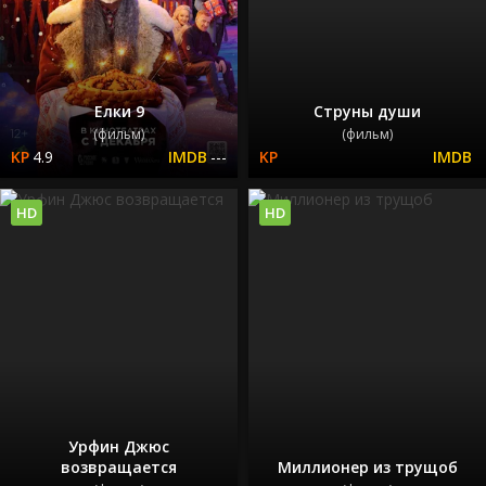
Елки 9
Струны души
(фильм)
(фильм)
4.9
---
HD
HD
Урфин Джюс
возвращается
Миллионер из трущоб