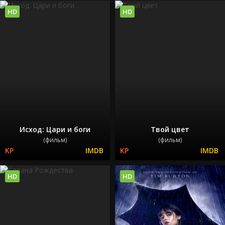
HD
HD
Исход: Цари и боги
Твой цвет
(фильм)
(фильм)
HD
HD