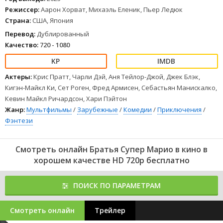
Режиссер:
Аарон Хорват, Михаэль Еленик, Пьер Ледюк
Страна:
США, Япония
Перевод:
Дублированный
Качество:
720 - 1080
Актеры:
Крис Пратт, Чарли Дэй, Аня Тейлор-Джой, Джек Блэк,
Кигэн-Майкл Ки, Сет Роген, Фред Армисен, Себастьян Манискалко,
Кевин Майкл Ричардсон, Хари Пэйтон
Жанр:
Мультфильмы
/
Зарубежные
/
Комедии
/
Приключения
/
Фэнтези
Смотреть онлайн Братья Супер Марио в кино в
хорошем качестве HD 720p бесплатно
ПОИСК ПО ПАРАМЕТРАМ
Смотреть онлайн
Трейлер