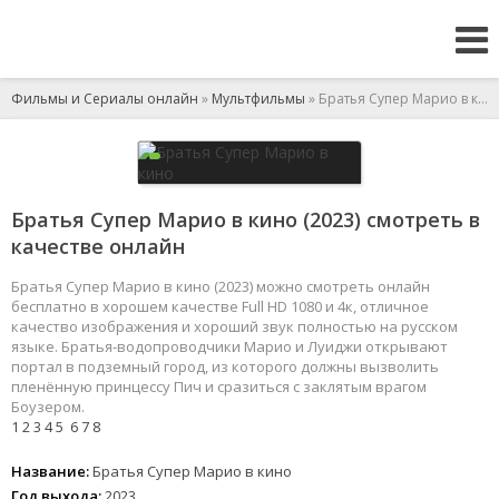
Фильмы и Сериалы онлайн
»
Мультфильмы
» Братья Супер Марио в кино
Братья Супер Марио в кино (2023) смотреть в
качестве онлайн
Братья Супер Марио в кино (2023) можно смотреть онлайн
бесплатно в хорошем качестве Full HD 1080 и 4к, отличное
качество изображения и хороший звук полностью на русском
языке. Братья-водопроводчики Марио и Луиджи открывают
портал в подземный город, из которого должны вызволить
пленённую принцессу Пич и сразиться с заклятым врагом
Боузером.
1
2
3
4
5
6
7
8
Название:
Братья Супер Марио в кино
Год выхода:
2023