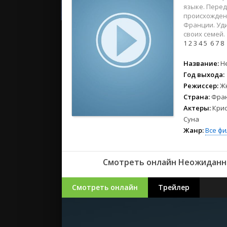
2023
языке. Перед
2022
происхождени
Франции. Уд
2021
своих семей.
1
2
3
4
5
6
7
8
Русские
Название:
Н
СССР
Год выхода:
Зарубежн
Режиссер:
Ж
Страна:
Фра
Актеры:
Крис
Суна
Жанр:
Все ф
Смотреть онлайн Неожиданны
Смотреть онлайн
Трейлер