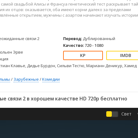
Детективы
2023
Семейные
 самой свадьбой Алисы и Франсуа генетический тест раскрывает та
Детские
2022
Спорт
я их отцов: оказывается, оба имеют корни далеко за пределами
ивлённые открытием, мужчины с азартом начинают изучать истории
Драмы
2021
Триллеры
Комедии
Ужасы
Русские
Фантастика
еожиданные связи 2
Перевод:
Дублированный
СССР
Фэнтези
Качество:
720 - 1080
ые
Зарубежные
юльен Эрве
Фильмы из соцетей
нция
тиан Клавье, Дидье Бурдон, Сильви Тестю, Марианн Деникур, Хамед
ильмы
/
Зарубежные
/
Комедии
е связи 2 в хорошем качестве HD 720p бесплатно
Свет