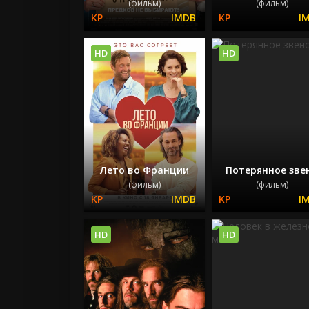
(фильм)
(фильм)
HD
HD
Лето во Франции
Потерянное зве
(фильм)
(фильм)
HD
HD