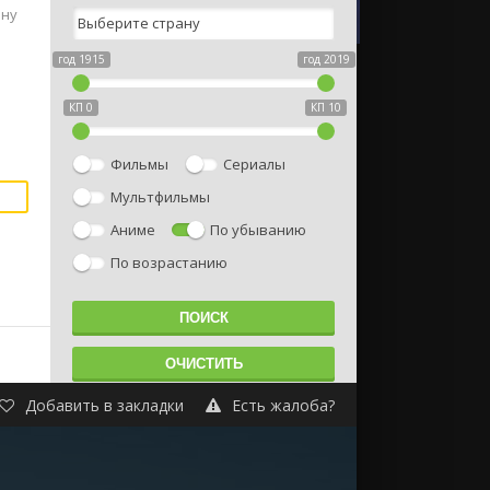
йну
год 1915
год 2019
КП 0
КП 10
Фильмы
Сериалы
Мультфильмы
Аниме
По убыванию
По возрастанию
Добавить в закладки
Есть жалоба?