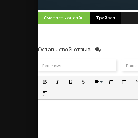
Смотреть онлайн
Трейлер
Оставь свой отзыв
Полужирный
Курсив
Подчеркнутый
Зачеркнутый
Выравнивание
Нумерованный
Маркиро
Вс
Вставка спойлера