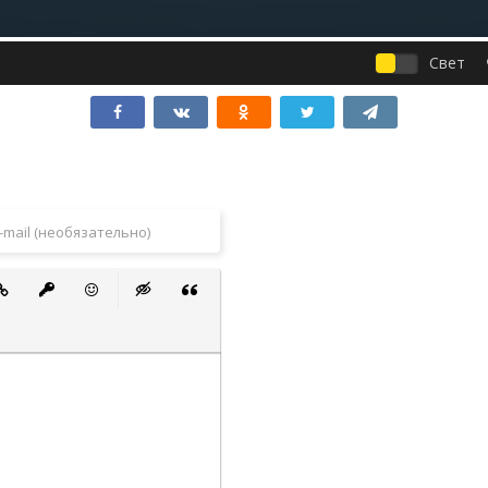
Свет
 список
ванный список
тавить ссылку
Вставить защищенную ссылку
Вставить смайлик
Вставка скрытого текста
Вставка цитаты