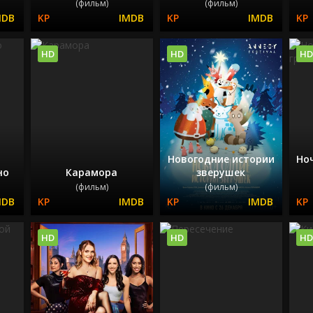
(фильм)
(фильм)
HD
HD
HD
Новогодние истории
Ноч
но
Карамора
зверушек
(фильм)
(фильм)
HD
HD
HD