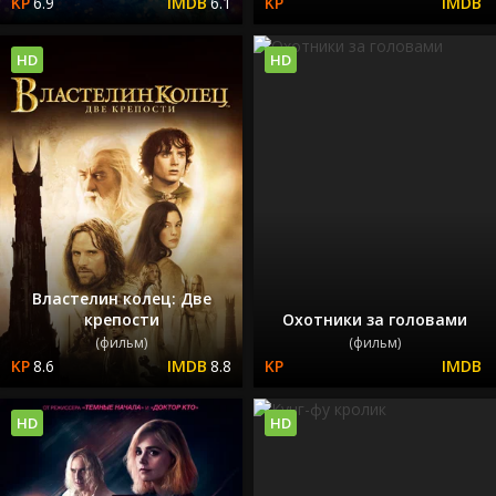
6.9
6.1
HD
HD
Властелин колец: Две
крепости
Охотники за головами
(фильм)
(фильм)
8.6
8.8
HD
HD