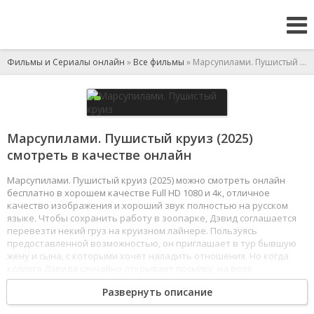
Фильмы и Сериалы онлайн
»
Все фильмы
» Марсупилами. Пушистый круиз
Марсупилами. Пушистый круиз (2025)
смотреть в качестве онлайн
Марсупилами. Пушистый круиз (2025) можно смотреть онлайн
бесплатно в хорошем качестве Full HD 1080 и 4к, отличное
качество изображения и хороший звук полностью на русском
языке. Чтобы сохранить работу в зоопарке, Дэвид соглашается
перевезти некий груз на круизном лайнере. Пользуясь
предоставленной возможностью, он приглашает в тур бывшую
жену и сына, с которыми хочет наладить отношения. Но когда
коллега Дэвида случайно открывает посылку, на воле
оказывается очаровательный детеныш марсупилами - рыжий
Развернуть описание
пушистый зверек, за которым охотятся все браконьеры мира.
Ведь марсупилами не только любитель опасных проделок, но и