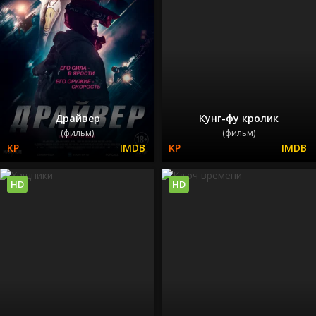
Драйвер
Кунг-фу кролик
(фильм)
(фильм)
HD
HD