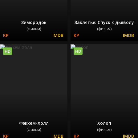
Зимородок
Заклятье: Спуск к дьяволу
(фильм)
(фильм)
HD
HD
Фэкхем-Холл
Холоп
(фильм)
(фильм)