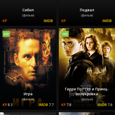
Сибил
Подвал
(фильм)
(фильм)
HD
HD
Гарри Поттер и Принц-
Игра
полукровка
(фильм)
(фильм)
8.3
7.7
7.8
7.6