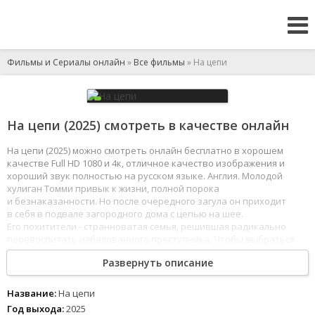
Фильмы и Сериалы онлайн
»
Все фильмы
» На цепи
На цепи (2025) смотреть в качестве онлайн
На цепи (2025) можно смотреть онлайн бесплатно в хорошем
качестве Full HD 1080 и 4к, отличное качество изображения и
хороший звук полностью на русском языке. Англия. Молодой
хулиган Томми привык к жизни, полной порока
и безнаказанности. Но после очередного загула он приходит
в себя в подвале загородного дома с цепью на шее.
Его похитители - странноватая семья, решившая радикально
перевоспитать избалованного преступника. Чтобы выбраться
на свободу, Томми придётся пройти череду изощренных
Развернуть описание
психологических игр и стать по-настоящему другим человеком.
1
2
3
4
5
6
7
8
Название:
На цепи
Год выхода:
2025